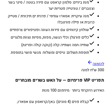
מנת ביניים: סלמון קראסט עם פירה בטטה / סיגר בשר
וצנוברים / טורטייה פטריות יער
מנה עיקרית: אסאדו עסיסי / פרגית ים תיכונית / סטייק
כרובית או פילה פורטבלו
שולחן קינוחים עם פירות העונה ופטיפורים צרפתיים
כלים פורצלן וכלי הגשה, מפות, מפיות וצוות מלצרים
שתייה חמה ושתייה קלה (קוקה קולה ופריגת)
תוספת תשלום: טיפים ומשלוח. מגשי סושי בתוספת.
להזמנה
300 ש״ח למנה
תפריט VIP פרימיום — על האש בשרים מובחרים
האירוע היוקרתי ביותר · מינימום 100 מנות
קבלת פנים (4 סוגים): באן/קרואסון עם אסאדו,