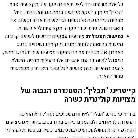
כל אלה תורמים יחד ליצירת אווירה יוקרתית ומקצועית. צוות
"תבלין" מיומן בהפקת אירועים ברמה הגבוהה ביותר, החל
מבחירת כלי הגשה אלגנטיים ועד לשירות אדיב וקשוב. אנו
דואגים שכל פרט ישדר יוקרה ומקצועיות ללא פשרות.
גמישות תפעולית:
אירועים עסקיים דורשים לעיתים קרובות
גמישות בהתאמת לוחות זמנים, מיקומים ושינויים ברגע
האחרון. אנו מבינים את הדינמיקה ומציעים שירות גמיש ומהיר,
המסוגל להתמודד עם אתגרים אלו ביעילות מרבית. היכולת
להגיב במהירות ובמקצועיות לכל שינוי היא יתרון משמעותי
עבור המארח.
קייטרינג "תבלין": הסטנדרט הגבוה של
מצוינות קולינרית כשרה
בחירת קייטרינג "תבלין" לאירוח משקיעים מחו"ל היא החלטה
המשדרת למארחים ולמוזמנים כי הם בחרו בטוב ביותר. אנו מציעים
חוויה קולינרית מושלמת, המשלבת טעמים עשירים, כשרות למהדרין
ללא פשרות ושירות ברמה הגבוהה ביותר.