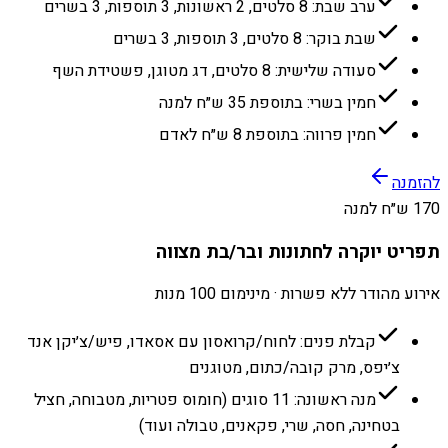
ערב שבת: 8 סלטים, 2 ראשונות, 3 תוספות, 3 בשרים
שבת בוקר: 8 סלטים, 3 תוספות, 3 בשרים
סעודה שלישית: 8 סלטים, דג מטוגן, פשטידת השף
חמין בשרי: בתוספת 35 ש״ח למנה
חמין פרווה: בתוספת 8 ש״ח לאדם
להזמנה
170 ש״ח למנה
תפריט יוקרה לחתונות ובר/בת מצווה
אירוע מהודר ללא פשרות · מינימום 100 מנות
קבלת פנים: לחוח/קרואסון עם אסאדו, פיש/צ׳יקן אנד
צ׳יפס, מרק קובה/כתום, מטוגנים
מנה ראשונה: 11 סוגים (חומוס פטריות, מטבוחה, חציל
בטחינה, חסה, שרי, פקאנים, טבולה ועוד)