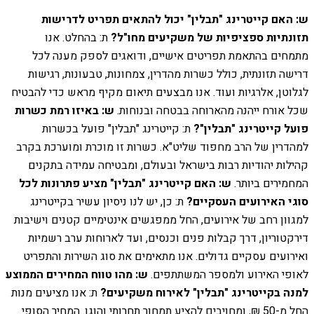
ש: האם קייטרינג "תבלין" יכול להתאים תפריט לדרישות
תזונתיות ספציפיות של משקיעים מחו"ל?
ת: בהחלט. אנו
מתמחים בהתאמת תפריטים אישיים, ודואגים לספק מענה לכל
דרישה תזונתית, כולל כשרות מהדרין, צמחונות, טבעונות, רגישות
לגלוטן, אלרגיות ועוד. אנו מבצעים תיאום מקיף מראש כדי להבטיח
שכל אורח ייהנה מהארוחה בבטחה ובנוחות.
ש: באיזו רמת כשרות
פועל קייטרינג "תבלין"?
ת: קייטרינג "תבלין" פועל בכשרות
למהדרין של הרב מחפוד שליט"א. כשרות זו מוכרת ומוערכת בקרב
קהילות יהודיות רבות בישראל ובעולם, ומבטיחה עמידה בתקנים
המחמירים ביותר.
ש: האם קייטרינג "תבלין" מציע פתרונות לכל
סוגי האירועים העסקיים?
ת: כן, יש לנו ניסיון עשיר בקייטרינג
למגוון רחב של אירועים, החל ממפגשים אינטימיים קטנים וישיבות
דירקטוריון, דרך קבלות פנים וכנסים, ועד לארוחות ערב רשמיות
ואירועים עסקיים גדולים. אנו מתאימים את סוג השירות והתפריט
לאופי האירוע ולמספר המשתתפים.
ש: מהו טווח המחירים הממוצע
למנה בקייטרינג "תבלין" לאירוח משקיעים?
ת: אנו מציעים מנות
החל מ-50 ₪, ומחויבים להציע תמחור תחרותי והוגן. המחיר הסופי