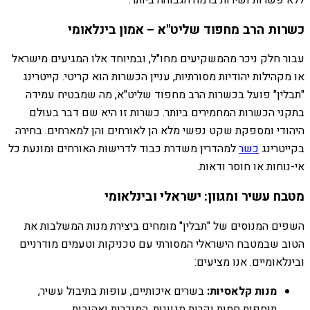
כשרות הרב מחפוד שליט"א – אמון בינלאומי
עבור חלק ניכר מהמשקיעים מחו"ל, ובמיוחד אלו המגיעים מישראל
או מקהילות יהודיות מסורתיות, עניין הכשרות הוא קריטי. קייטרינג
"תבלין" פועל בכשרות הרב מחפוד שליט"א, מה שמבטיח עמידה
בתקני הכשרות המחמירים ביותר. כשרות זו היא שם דבר בעולם
היהודי ומספקת שקט נפשי מלא הן לאורחים והן למארחים. בחירה
בקייטרינג
כשר
למהדרין משדרת כבוד לדרישות האורחים ומונעת כל
אי-נוחות או חוסר ודאות.
מטבח עשיר ומגוון: ישראלי ובינלאומי
השפים המנוסים של "תבלין" מומחים ביצירת מנות המשלבות את
הטוב שבמטבח הישראלי המסורתי עם טכניקות וטעמים מודרניים
ובינלאומיים. אנו מציעים:
מנות קלאסיות:
בשרים איכותיים, עופות בתיבול עשיר,
תוספות חמות וקרות מגוונות, המוכרות ואהובות.