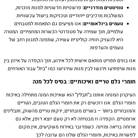
טוויסטים מודרניים:
פרשנויות חדשניות למנות מוכרות,
המשלבות מרכיבים ייחודיים וטכניקות בישול עכשוויות.
טעמים בינלאומיים:
אנו מציעים גם התאמות למטבחים
עולמיים, תוך שמירה על סטנדרטי הכשרות המחמירים. המטרה
היא להעניק חוויה קולינרית עשירה, שתפנה למגוון רחב של
טעמים והעדפות.
אנו בונים תפריט מותאם אישית לכל אירוע, תוך הקפדה על איזון בין
מנות שיפתיעו וירגשו לבין מנות שירגישו כמו "בית" עבור האורחים.
חומרי גלם טריים ואיכותיים: בסיס לכל מנה
העיקרון המנחה אותנו ב"תבלין" הוא שאיכות המנה מתחילה באיכות
חומרי הגלם. אנו רוכשים רק את חומרי הגלם הטובים, הטריים
והמובחרים ביותר – בשרים מובחרים, ירקות טריים מהשוק, ותבלינים
ארומטיים. הקפדה זו מבטיחה לא רק טעם יוצא דופן, אלא גם
ארוחה בריאה ומזינה. כשמדובר באירוח משקיעים, אין מקום
לפשרות באיכות, וחומרי הגלם שלנו הם ערובה לכך.