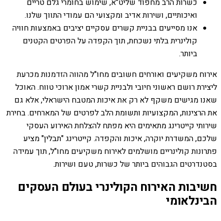
כשרות הרב מחפוד שליט"א, שימוש בחומרי גלם טריים
ואיכותיים, ושירות אדיב ומקצועי הם עמודי התווך שלנו.
אנו מסייעים בבניית קשרים עסקיים יציבים באמצעות חוויה
קולינרית בלתי נשכחת, תוך הקפדה על הפרטים הקטנים
ביותר.
אירוח משקיעים ואורחים חשובים מחו"ל מהווה הזדמנות מכרעת
ליצירת רושם ראשוני חיובי ולבניית קשרי אמון ארוכי טווח. האוכל
שאנו מגישים משקף לא רק את איכות המטבח הישראלי, אלא גם
את הרצינות, המקצועיות ותשומת הלב לפרטים של המארחים. בחירת
שירותי קייטרינג מתאימים היא מפתח להצלחת האירוע העסקי
שלכם, המשדרת יוקרה, איכות והקפדה. קייטרינג "תבלין" מציע
פתרונות קולינריים מושלמים לאירוח משקיעים מחו"ל, תוך עמידה
בסטנדרטים הגבוהים ביותר של כשרות, טעם ושירות.
חשיבות האירוח הקולינרי בעולם העסקים
הבינלאומי