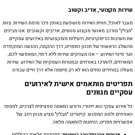
שירות מקצועי, אדיב וקשוב
מעבר לאוכל, חווית האירוח מושפעת באופן ניכר מרמת השירות. צוות
"תבלין" מורכב מאנשי מקצוע מנוסים, אדיבים וקשובים. אנו מבינים
את חשיבות הדיסקרטיות, היעילות והמקצועיות באירועים עסקיים.
מהשלב הראשוני של תכנון התפריט, דרך ההקמה, ההגשה המוקפדת
ועד פינוי האירוע – אנו מעניקים שירות ללא דופי, המאפשר לכם,
המארחים, להתרכז באורחים ובמטרות העסקיות של האירוע. שירות
מעולה במחירים נוחים הוא לא רק סיסמה אלא דרך חיים עבורנו.
תפריטים מותאמים אישית לאירועים
עסקיים מגוונים
כל אירוע עסקי הוא ייחודי, ודורש התאמה ספציפית לצרכים, למספר
האורחים ולסוג המפגש. קייטרינג "תבלין" מציע מגוון רחב של
אפשרויות תפריט, הניתנות להתאמה מלאה:
ארוחות צהריים/ערב רשמיות:
תפריטים מלאים הכוללים