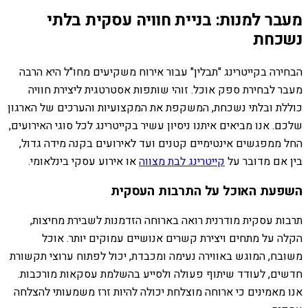
מעבר למנות: בניית חוויה עסקית בלתי
נשכחת
הבחירה בקייטרינג "תבלין" עבור אירוח משקיעים מחו"ל היא הרבה
מעבר לבחירת ספק אוכל. זוהי שותפות אסטרטגית ליצירת חוויה
כוללת ובלתי נשכחת, המשקפת את המקצועיות והערכים של הארגון
שלכם. אנו מביאים איתנו ניסיון עשיר בקייטרינג לכל סוגי האירועים,
החל ממפגשים אינטימיים קטנים ועד לאירועים בקנה מידה גדול,
בין אם מדובר על
קייטרינג לבת מצווה
או אירוע עסקי בינלאומי.
השפעת האוכל על התרבות העסקית
תרבות עסקית מודרנית רואה בארוחה הזדמנות לשבירת מחיצות,
הקלה על מתחים ויצירת קשרים אנושיים עמוקים יותר. אוכל
משובח, המוגש באווירה נעימה ומכבדת, יכול לפתוח ערוצי תקשורת
חדשים, לעודד שיתוף פעולה ולסייע בהשלמת עסקאות מורכבות.
אנו מאמינים כי ארוחה מוצלחת יכולה להיות זרז משמעותי להצלחה