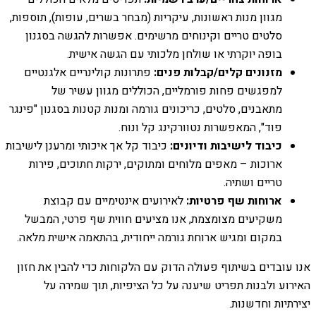
מגוון מנות ראשונות, עיקריות (מבחר בשרים, עופות), תוספות,
סלטים טריים וקינוחים מרשימים. אפשרות להגשה בסגנון
בופה יוקרתי או שולחן מלכותי עם הגשה אישית.
מזנונים קלים/קבלות פנים:
פתרונות קולינריים אלגנטיים
למפגשים פחות פורמליים, הכוללים מגוון עשיר של
מתאבנים, סלטים, כריכונים גורמה ומנות קטנות בסגנון "פינגר
פוד", המאפשרות נטוורקינג קל ונוח.
כיבוד לישיבות ודיונים:
כיבוד קל אך איכותי ומרענן לישיבות
ארוכות – מאפים מלוחים ומתוקים, ירקות חתוכים, פירות
טריים ושתיה.
ארוחות שף פרטיות:
לאירועים אינטימיים עם קבוצת
משקיעים מצומצמת, אנו מציעים חווית שף פרטי, המבשל
במקום ומגיש ארוחת גורמה ייחודית, בהתאמה אישית מלאה.
אנו עובדים בשיתוף פעולה הדוק עם הלקוחות כדי להבין את חזון
האירוע ולבנות תפריט שיענה על כל הציפיות, תוך שמירה על
יצירתיות וחדשנות.