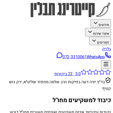
אירועים
איזורי שירות
תפריטים
גלריה
072-3310061
WhatsApp
5.0
·
22
ביקורות
בד״ץ יורה דעה בפיקוח הרב שלמה מחפוד שליט״א, ירק גוש
קטיף
כיבוד למשקיעים מחו"ל
נקודות עיקריות: אירוח משקיעים ואורחים חשובים מחו"ל דורש