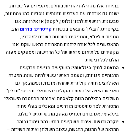
במיוחד אלו מקהילות יהודיות בעולם, מקפידים על כשרות.
ישנם גם אורחים עם העדפות תזונתיות נוספות כמו צמחונות,
טבעונות, רגישויות למזון (גלוטן, לקטוז) או אלרגיות. אנו
בקייטרינג "תבלין" מתגאים בכשרות
קייטרינג בדרום
הרב
מחפוד שליט"א, ומספקים פתרונות כשרים למהדרין,
המאפשרים לכל אורח ליהנות מהארוחה בראש שקט. אנו
מקפידים על תיאום מראש של כל הדרישות ומספקים מענה
הולם לכל רגישות.
התאמה לחיך בינלאומי:
משקיעים מגיעים מרקעים
תרבותיים מגוונים, וטעמם האישי עשוי להיות שונה. המטרה
היא להציע חוויה קולינרית שתהיה מוכרת ונעימה, אך גם
תאפשר הצצה אל העושר הקולינרי הישראלי. תפריטי "תבלין"
משלבים בהצלחה מנות קלאסיות ואהובות מהמטבח הישראלי
המסורתי, לצד טוויסטים מודרניים ומאכלים בעלי ניחוח
בינלאומי. אנו בונים תפריט מאוזן, מרגש ונגיש לכולם.
יוקרה ורושם:
אירוח משקיעים דורש רמת גימור גבוהה.
המראה של המנות, ההגשה, עיצוב השולחן ואיכות השירות –