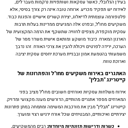
בעידן הגלובלי, כאשר עסקאות ושותפויות נרקמות מעבר לים,
לאירוח יש תפקיד מכריע. ארוחה טובה אינה רק צורך בסיסי, אלא
פלטפורמה עוצמתית לדיאלוג, יצירת קשרים אישיים והפגנת כבוד.
משקיעים מחו"ל, ובפרט אלה המגיעים ממדינות בעלות תרבות
עסקית מוקפדת, מצפים לחוויה שתשקף את הרמה המקצועית של
הארגון המארח. כיבוד מושקע ומותאם אישית משדר מסר של
הערכה, ירידה לפרטים ויכולת להבין את צרכי האורח. זהו נדבך
משמעותי בהטמעת אמון ובבניית מערכת יחסים עסקית יציבה
וארוכת טווח.
האתגרים באירוח משקיעים מחו"ל והפתרונות של
קייטרינג "תבלין"
אירוח משלחות עסקיות ואורחים חשובים מחו"ל מציב בפני
המארחים מספר אתגרים מהותיים, הדורשים מענה מקצועי ומדויק.
קייטרינג "תבלין" מבין את מורכבות המשימה ומתמחה במתן פתרונות
יצירתיים ואיכותיים, המבטיחים שכל אורח ירגיש רצוי ומוערך.
כשרות ודרישות תזונתיות מיוחדות:
רבים מהמשקיעים,