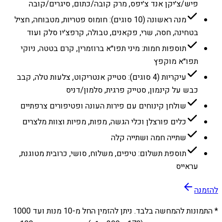
פיש/צ׳יקן אנד צ׳יפס, מרק קובה/כתום, סיגרים/קובה
מנה ראשונה (10 סוגים): חומוס פטריות, מטבוחה, חציל
בטחינה, חסה, שרי, פקאנים, טבולה, קרפצ׳יו סלק ועוד
תוספות חמות: מיני תפו״א ברוזמרין, קרם בטטה, ניוקי
תפו״א מוקפץ
עיקריות (4 סוגים): סטייק אנטריקוט, צלעות טלה, קבב
כבש על קינמון, סטייק פרגית, סלמון/דניס
שולחן קינוחים עם פירות העונה ופטיפורים צרפתיים
כלים פורצלן וכלי הגשה, מפות, מפיות וצוות מלצרים
שתייה חמה ושתייה קלה
תוספת תשלום: טיפים, משלוח, סושי, כרובית מטוגנת,
עראייס
להזמנה
* התמונות להמחשה בלבד. ניתן להזמין החל מ-
10
מנות ועד
1000