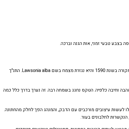
סה בצבע טבעי זמני, אות הגנה וברכה.
מהנדי, הידוע גם בשם חינה, היא צורה מסורתית של אמנות גוף שנראית בדרך כלל בחתונות הודיות ופקיסטניות. האמנות היא מסורת עתיקה שמקורה בשנת 1590 והיא נגזרת מצמח בשם Lawsonia alba. התנ"ך
אהבה וחיבה כלפיה. הטקס נחגג בשמחה רבה. זה נערך בדרך כלל כמה
חלו לעשות עיצובים מורכבים עם הדבק, והמנהג הפך לחלק מהחתונה.