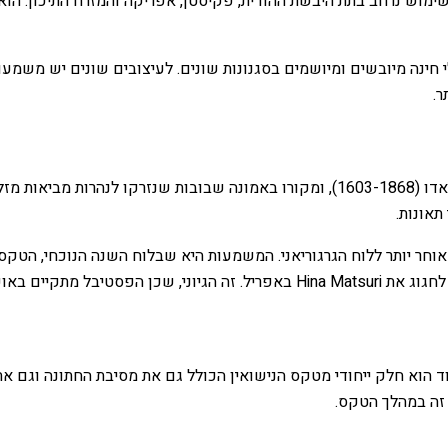
ימוש נרחב בתת היבשת ההודית, פקיסטן, אפריקה והמזרח התיכון. הוא
יים מעלי חינה מיובשים ומיושמים בסגנונות שונים. לעיצובים שונים יש מש
ר.
ביפן, טקס בובת Hina הוא סמל להגנה. טקס זה החל בסביבות תקופת אדו (1603-1868), ומק
תאונות.
ר יותר ללוח הגרגוריאני. המשמעות היא שבלוח השנה הנוכחי, הטקס נע
ק הקר ביותר של השנה.
וד הוא חלק ייחודי מטקס הנישואין הכולל גם את מסיבת החתונה וגם את
זה במהלך הטקס.