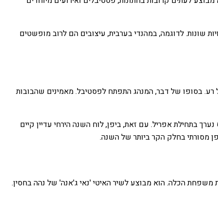
 מבוצע לעתים קרובות בחתונות, פסטיבלים ואירועים מיוחדים
מעויות שונות. לדוגמה, במהנדי בערבית, עיצובים הם לרוב מופשטים
ורו באמונה שבובות שנזרקו לנהרות מביאות מזל רע. בסופו של דבר, המנהג התפתח לפסטיבל. מאמינים שהבובות
רך בתחילת אפריל. עם זאת, ביפן, לוח השנה הירחי עדיין קיים
 משפחת הכלה. הוא מבוצע לשיר האיטי 'נאי ג'אנה' של נהה בחסין.