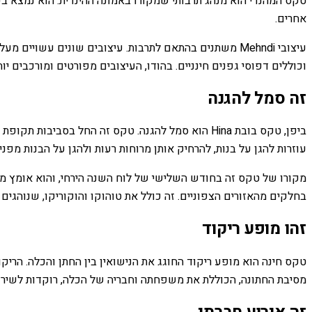
טקס המהנדי הוא מנהג תרבותי שמקורו באמונה ההינדית. הוא נמצא בש
אחרים.
עיצובי Mehndi משתנים בהתאם לתרבות. עיצובים שונים עשו
וכוללים דפוסי גפנים חינניים. בהודו, העיצובים מפורטים ומורכבים יות
זה סמל להגנה
עוזרות להגן על בנות, להרחיק אותן מרוחות רעות ולהגן על הבנות מפני 
מקורו של טקס זה בחודש השלישי של לוח השנה הירחי, והוא אומץ מאוח
בחלקים מהאזורים הצפוניים. זה כולל את טוהוקו והוקוריקו, שנוהגים לחגוג את Hina Matsuri באפריל. זה הגיוני, שכן הפסטיבל מתקיים באופן מסורתי בחל
זהו מופע ריקוד
טקס חינה הוא מופע ריקוד החוגג את הנישואין בין החתן והכלה. הריק
מסיבת החתונה, הכוללת את משפחתה וחבריה של הכלה, רוקדות לשיר 