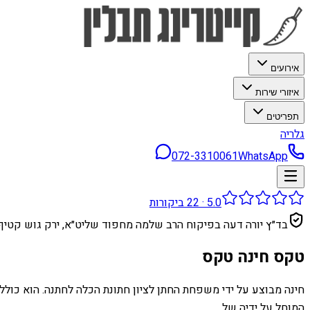
אירועים
איזורי שירות
תפריטים
גלריה
072-3310061
WhatsApp
5.0
·
22
ביקורות
בד״ץ יורה דעה בפיקוח הרב שלמה מחפוד שליט״א, ירק גוש קטיף
טקס חינה טקס
חינה מבוצע על ידי משפחת החתן לציון חתונת הכלה לחתנה. הוא כולל י
המוחל על ידיה של