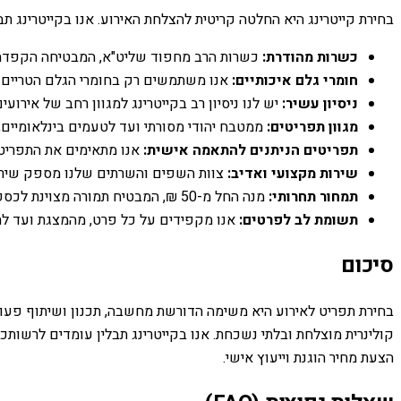
בחירת קייטרינג היא החלטה קריטית להצלחת האירוע. אנו בקייטרינג
כשרות מהודרת:
כשרות הרב מחפוד שליט"א, המבטיחה הקפדה 
חומרי גלם איכותיים:
אנו משתמשים רק בחומרי הגלם הטריים והא
ניסיון עשיר:
יש לנו ניסיון רב בקייטרינג למגוון רחב של אירועי
מגוון תפריטים:
ממטבח יהודי מסורתי ועד לטעמים בינלאומיים,
תפריטים הניתנים להתאמה אישית:
אנו מתאימים את התפריט
שירות מקצועי ואדיב:
צוות השפים והשרתים שלנו מספק שירות
תמחור תחרותי:
מנה החל מ-50 ₪, המבטיח תמורה מצוינת לכספכם.
תשומת לב לפרטים:
אנו מקפידים על כל פרט, מהמצגת ועד לת
סיכום
בחירת תפריט לאירוע היא משימה הדורשת מחשבה, תכנון ושיתוף פעולה
קולינרית מוצלחת ובלתי נשכחת. אנו בקייטרינג תבלין עומדים לרשותכם
הצעת מחיר הוגנת וייעוץ אישי.