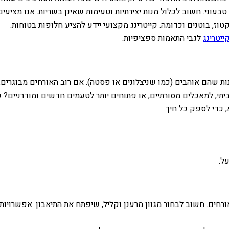
טבעוני. חשוב לכלול מנות יצירתיות וטעימות שאינן בשריות. אנו מציעי
קטוז, בוטנים וכדומה. קייטרינג מקצועי יידע להציע חלופות בטוחות.
ייטרינג
לגבי התאמות ספציפיות.
נות שהם אוהבים (כמו שניצלונים או פסטה). אם רוב האורחים מבוגרים,
י, למאכלים מסורתיים, או פתוחים יותר לטעמים חדשים ומודרניים? קי
 כדי לספק כל חיך.
ל.
ים. חשוב לבחור מגוון מרענן וקליל, שיפתח את התיאבון. אפשרויות י