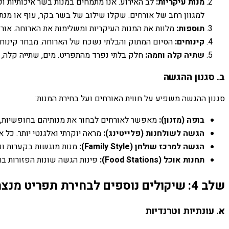
מנות עיקריות:
לב האירוע. אנו מתמחים במנות בשר איכותיות וכש
למגוון רחב של אורחים. שקלו שילוב של בשר בקר, עוף או מנת 
תוספות:
מלוות את המנות העיקריות ומשלימות את הארוחה. אורז 
קינוחים:
הסיום המתוק והבלתי נשכח של הארוחה. מבחר קינוחי פרו
שתיה קלה וחמה:
חלק בלתי נפרד מהתפריט. מים, שתייה קלה, ס
ב. סגנון ההגשה
סגנון ההגשה משפיע על חווית האורחים ועל בחירת המנות:
בופה (מזנון):
מאפשר לאורחים לבחור את מנותיהם בחופשיות, ול
הגשה לשולחנות (פלייטינג):
מראה יוקרתי ואלגנטי יותר. כל 
הגשה למרכז שולחן (Family Style):
מנות מוגשות בקערות ופלט
תחנות אוכל (Food Stations):
פינות הגשה שונות הפזורות ברח
שלב 4: שיקולים נוספים לבחירת תפריט מנצח
א. עונתיות וטרנדיות