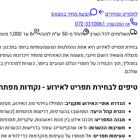
לתפריט ומחירים
הצעת מחיר בווצאפ
או התקשרו:
072-3310061
משלוחים לכל הארץ
החל מ-50 ש״ח למנה
6 עד 1,000 מנות
בחירת תפריט לאירוע היא אחת ההחלטות המשמעותיות ביותר בתכנון. הת
מוצלח משאיר רושם חיובי, משמח את האורחים ומותיר זיכרונות נעימים
בתהליך, תוך הקפדה על חומרי הגלם הטובים ביותר, כשרות למהדרין 
שלכם.
טיפים לבחירת תפריט לאירוע - נקודות מפתח:
הגדרת אופי האירוע ותקציב:
התחילו בזיהוי סוג האירוע, מספ
הכרת קהל היעד:
התחשבו בהעדפות, דרישות תזונתיות (כשרות, ט
מבנה התפריט:
תכננו איזון בין מנות ראשונות, עיקריות, תוספו
חשיבות הכשרות:
ודאו שהקייטרינג עומד בדרישות הכשרות הרצ
טעימות תפריט:
אל תוותרו על טעימות מוקדמות כדי לוודא את א