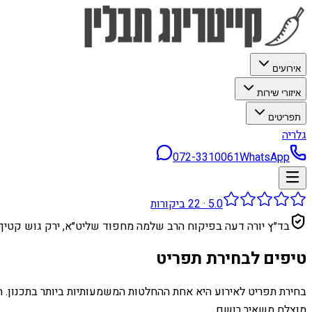
אירועים
איזורי שירות
תפריטים
גלריה
072-3310061
WhatsApp
5.0
·
22
ביקורות
בד״ץ יורה דעה בפיקוח הרב שלמה מחפוד שליט״א, ירק גוש קטיף
טיפים לבחירת תפריט
בחירת תפריט לאירוע היא אחת ההחלטות המשמעותיות ביותר בתכנון. הת
מוצלח משאיר רושם