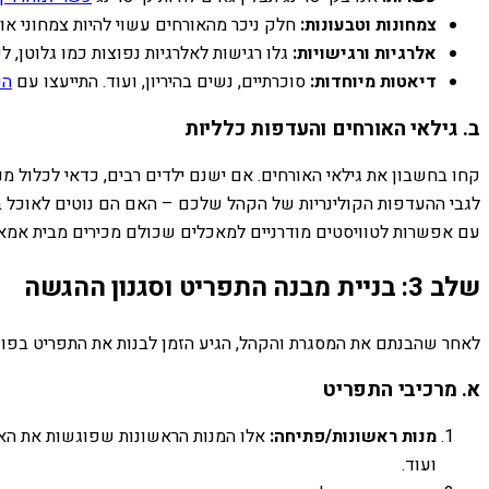
צמחונות וטבעונות:
חלק ניכר מהאורחים עשוי להיות צמחוני או 
אלרגיות ורגישויות:
גלו רגישות לאלרגיות נפוצות כמו גלוטן, ל
דיאטות מיוחדות:
סוכרתיים, נשים בהיריון, ועוד. התייעצו עם
הק
ב. גילאי האורחים והעדפות כלליות
קחו בחשבון את גילאי האורחים. אם ישנם ילדים רבים, כדאי לכלול מ
לגבי ההעדפות הקולינריות של הקהל שלכם – האם הם נוטים לאוכל בית
עם אפשרות לטוויסטים מודרניים למאכלים שכולם מכירים מבית אמא,
שלב 3: בניית מבנה התפריט וסגנון ההגשה
לאחר שהבנתם את המסגרת והקהל, הגיע הזמן לבנות את התפריט בפוע
א. מרכיבי התפריט
מנות ראשונות/פתיחה:
אלו המנות הראשונות שפוגשות את האורח
ועוד.