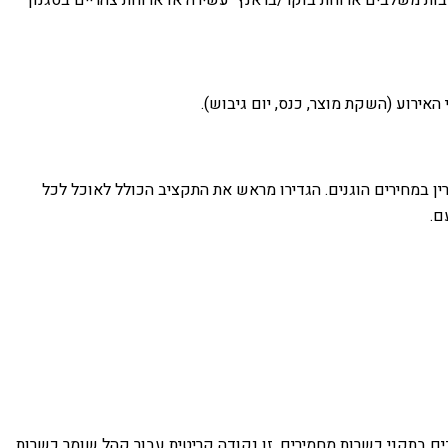
ובות משלבים ארוחת בוקר/בראנץ' עשירה או ארוחת צהריים בסגנון
האירוע (השקת מוצר, כנס, יום גיבוש).
אפשרים לכם ליהנות מאוכל איכותי וכשר למהדרין במחירים הוגנים. הגדירו מראש את התקציב הכולל לאוכל לכל
ם.
 בתקני כשרות מחמירים. זו נקודה קריטית עבור קהל שומר כשרות.