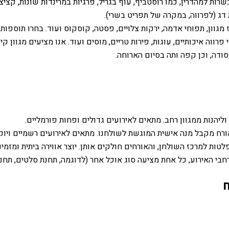
רות למהדרין, כמו רוסטביף, עוף בגריל, פרגיות במרינדות שונות, קציצ
דג (לפרווה, במקרה של תפריט בשרי).
מגוון, תפוחי אדמה, ירקות צלויים, פסטה, קוסקוס ועוד. בחרו תוספות
וה איכותיים, עוגות, פירות טריים, מוסים ועוד. אנו מציעים מגוון קינ
ודה, וכן קפה ותה בסיום הארוחה.
יהנות ממגוון רחב. מתאים לאירועים גדולים ופחות פורמליים.
אורח מקבל מנה אישית המוגשת לשולחנו. מתאים לאירועים רשמיים ויוקר
ות למרכז השולחן, והאורחים חולקים אותן. יוצר אווירה ביתית ומזמינ
בי האירוע, כל אחת מציעה סוג אוכל אחר (לדוגמה, תחנת סלטים, תחנת 