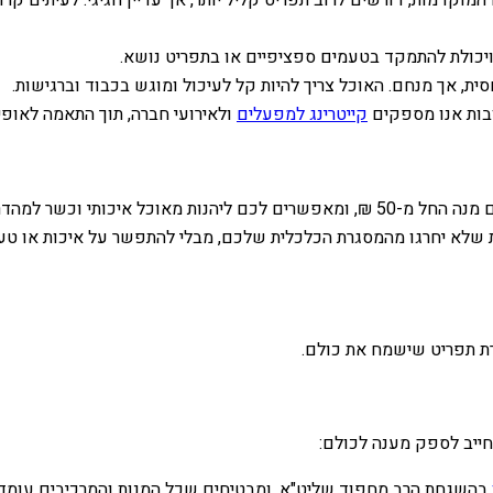
וקדמות, דורשים לרוב תפריט קליל יותר, אך עדיין חגיגי. לעיתים קר
יכולת להתמקד בטעמים ספציפיים או בתפריט נושא.
ת, אך מנחם. האוכל צריך להיות קל לעיכול ומוגש בכבוד וברגישות.
ובות אנו מספקים
קייטרינג למפעלים
ולאירועי חברה, תוך התאמה לאופי 
התקציב הוא גורם מכריע בבחירת התפריט. אנו בקייטרינג תבלין מציעים מנה החל מ-50 ₪, ומ
מות שלא יחרגו מהמסגרת הכלכלית שלכם, מבלי להתפשר על איכות או טע
רת תפריט שישמח את כולם.
 חייב לספק מענה לכולם:
בהשגחת הרב מחפוד שליט"א, ומבטיחים שכל המנות והמרכיבים עומדים