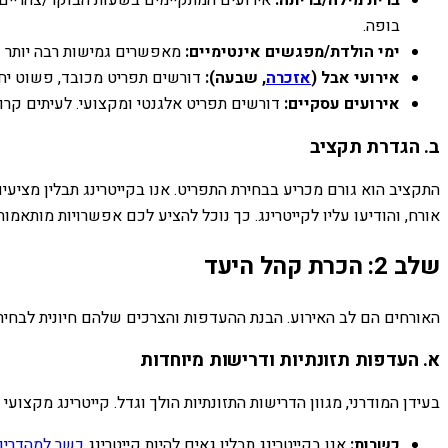
ברית מילה/בריתה:
אירועים המתקיימים בשעות הבוקר/צהריים המ
בופה.
ימי הולדת/מפגשים אינטימיים:
מאפשרים גמישות רבה יותר ו
אירועי אבל (
אזכרה
, שבעה):
דורשים תפריט מכובד, פשוט יחסי
אירועים עסקיים:
דורשים תפריט אלגנטי ומקצועי. לעיתים קר
ב. הגדרת תקציב
אורח, והודיעו עליו לקייטרינג. כך נוכל להציע לכם אפשרויות מותא
שלב 2: הכרת קהל היעד
האורחים הם לב האירוע. הבנת ההעדפות והצרכים שלהם חיונית לבחי
א. העדפות תזונתיות ודרישות מיוחדות
בעידן המודרני, מגוון הדרישות התזונתיות הולך וגדל. קייטרינג מקצועי
כשרות:
אנו בקייטרינג תבלין גאים להיות קייטרינג
כשר למהדרין