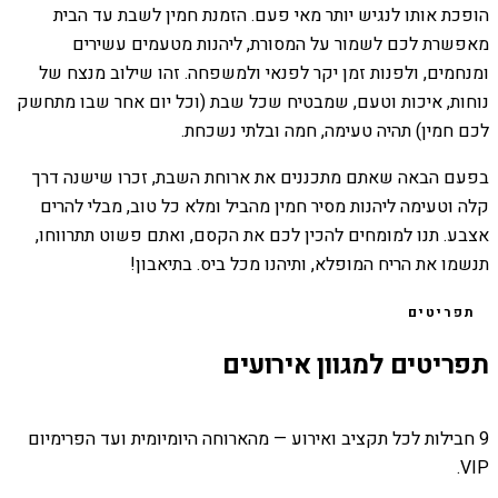
הופכת אותו לנגיש יותר מאי פעם. הזמנת חמין לשבת עד הבית
מאפשרת לכם לשמור על המסורת, ליהנות מטעמים עשירים
ומנחמים, ולפנות זמן יקר לפנאי ולמשפחה. זהו שילוב מנצח של
נוחות, איכות וטעם, שמבטיח שכל שבת (וכל יום אחר שבו מתחשק
לכם חמין) תהיה טעימה, חמה ובלתי נשכחת.
בפעם הבאה שאתם מתכננים את ארוחת השבת, זכרו שישנה דרך
קלה וטעימה ליהנות מסיר חמין מהביל ומלא כל טוב, מבלי להרים
אצבע. תנו למומחים להכין לכם את הקסם, ואתם פשוט תתרווחו,
תנשמו את הריח המופלא, ותיהנו מכל ביס. בתיאבון!
תפריטים
תפריטים למגוון אירועים
9 חבילות לכל תקציב ואירוע — מהארוחה היומיומית ועד הפרימיום
VIP.