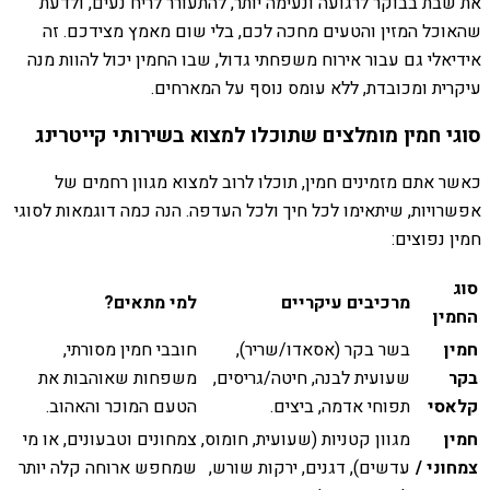
את שבת בבוקר לרגועה ונעימה יותר, להתעורר לריח נעים, ולדעת
שהאוכל המזין והטעים מחכה לכם, בלי שום מאמץ מצידכם. זה
אידיאלי גם עבור אירוח משפחתי גדול, שבו החמין יכול להוות מנה
עיקרית ומכובדת, ללא עומס נוסף על המארחים.
סוגי חמין מומלצים שתוכלו למצוא בשירותי קייטרינג
כאשר אתם מזמינים חמין, תוכלו לרוב למצוא מגוון רחמים של
אפשרויות, שיתאימו לכל חיך ולכל העדפה. הנה כמה דוגמאות לסוגי
חמין נפוצים:
סוג
מרכיבים עיקריים
למי מתאים?
החמין
חמין
בשר בקר (אסאדו/שריר),
חובבי חמין מסורתי,
בקר
שעועית לבנה, חיטה/גריסים,
משפחות שאוהבות את
קלאסי
תפוחי אדמה, ביצים.
הטעם המוכר והאהוב.
חמין
מגוון קטניות (שעועית, חומוס,
צמחונים וטבעונים, או מי
צמחוני /
עדשים), דגנים, ירקות שורש,
שמחפש ארוחה קלה יותר