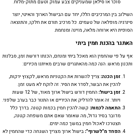
סוכר או סילאן שמעניקים צבע עמוק וטעם מתוק-מלוח.
השילוב בין המרכיבים הללו, יחד עם הבישול הארוך והאיטי, יוצר
סינרגיה מופלאה של טעמים. כל מרכיב תורם את חלקו, והתוצאה
הסופית היא ארוחה מלאה, מזינה ומנחמת.
האתגר בהכנת חמין ביתי
אף על פי שהחמין הוא מאכל ביתי ומנחם, הכנתו דורשת זמן, סבלנות
ותכנון מראש. הנה כמה מהאתגרים שרבים מאיתנו מכירים:
זמן הכנה:
צריך להשרות את הקטניות מראש, לקצוץ ירקות,
להכין את הבשר, לסדר את הסיר. זה לוקח לא מעט זמן.
זמן בישול:
החמין דורש בישול ארוך מאוד, של 12 שעות
ויותר. זה אומר להדליק את הכיריים או התנור כבר בערב שלפני.
התאמה לכמות:
קשה להכין חמין בכמות קטנה. בדרך כלל
מדובר בסיר גדול, מה שאומר שאם אתם משפחה קטנה,
תצטרכו לאכול חמין במשך כמה ימים.
הפחד מ"לשרוף":
בישול ארוך מצריך השגחה כדי שהחמין לא