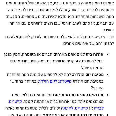
אומנם החמין מזוהה בעיקר עם שבת, אך הוא תבשיל מנחם וטעים
שמתאים לכל יום קר בשנה, או לכל אירוע שבו רוצים להגיש מנה
חמה, משביעה ומיוחדת. הוא נפלא לאירועים משפחתיים, מפגשים
עם חברים, או סתם לערב חורפי שבו רוצים להתחמם עם ארוחה
עשירה.
שירותי קייטרינג יכולים להציע לכם פתרונות לא רק לשבת, אלא גם
למגוון רחב של אירועים אחרים:
אירוח ביתי:
אם אתם מארחים חברים או משפחה, חמין מוכן
יכול להיות מנה עיקרית מרשימה וטעימה, שתשחרר אתכם
מנטל הבישול.
מסיבת יום הולדת:
למה לא להפתיע עם מנה חמה ומיוחדת
במסיבת יום הולדת
קייטרינג ליום הולדת
, במיוחד בחודשי
החורף?
אירועים קטנים ואינטימיים:
חמין מתאים גם לאירועים
מצומצמים יותר, כמו ארוחת ברית או חתונה קטנה.
קייטרינג
לברית
או
קייטרינג לחתונה
יכולים לכלול מנות מנחמות כאלה.
מפגשים בחג החנוכה או בפורים:
ארוחה חמה היא תמיד