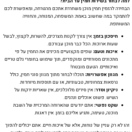
למה לבחור בשירות חמין עד הבית?
הבחירה להזמין חמין מוכן משחררת אתכם מהטרחה, ומאפשרת לכם
להתמקד במה שחשוב באמת: המשפחה, המנוחה, והחוויה
המשותפת.
חיסכון בזמן:
אין צורך לקנות מצרכים, להשרות, לקצוץ, לבשל
שעות ארוכות. הכל כבר מוכן עבורכם.
איכות וטעם:
שפים מקצועיים מכינים את החמין על פי
מתכונים מסורתיים ומוקפדים, תוך שימוש בחומרי גלם טריים
ואיכותיים. הטעם מובטח!
מגוון אפשרויות:
תוכלו לבחור מתוך מגוון סוגי חמין, כולל
גרסאות צמחוניות, טבעוניות, או עם תוספות מיוחדות.
ניקיון וסדר:
אין סירים מלוכלכים, אין שאריות ירקות על
השיש. פשוט אוכלים ונהנים.
שקט נפשי:
אתם יודעים שהארוחה המרכזית של השבת
מוכנה, טעימה, ותגיע אליכם בזמן. אין דאגות.
זהו לא רק עניין של נוחות, אלא של איכות חיים. אתם יכולים להפוך