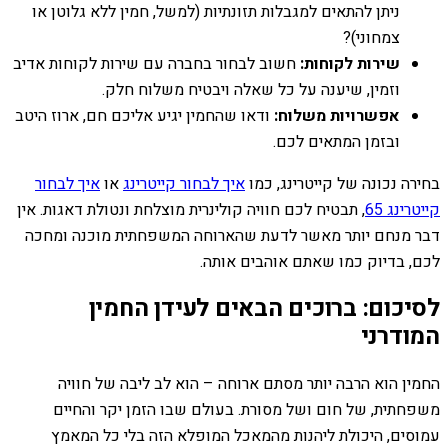
ניתן להתאים למגבלות תזונתיות (למשל, חמין ללא גלוטן או
צמחוני)?
שירות לקוחות:
חשוב לבחור בחברה עם שירות לקוחות אדיב
וזמין, שיענה על כל שאלה ויבטיח משלוח חלק.
אפשרויות משלוח:
ודאו שהחמין יגיע אליכם חם, ארוז היטב
ובזמן המתאים לכם.
בחירה נכונה של קייטרינג, כמו
איך לבחור קייטרינג
או
איך לבחור
קייטרינג 65
, תבטיח לכם חוויה קולינרית מוצלחת ונטולת דאגות. אין
דבר מנחם יותר מאשר לדעת שהארוחה המשפחתית מוכנה ומחכה
לכם, בדיוק כמו שאתם אוהבים אותה.
לסיכום: ברוכים הבאים לעידן החמין
המודרני
החמין הוא הרבה יותר מסתם ארוחה – הוא לב ליבה של חוויה
משפחתית, של חום ושל מסורת. בעולם שבו הזמן יקר והחיים
עמוסים, היכולת ליהנות מהמאכל המופלא הזה בלי כל המאמץ