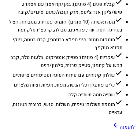
קבלת פנים (4 סוגים): באן/קרואסון עם אסאדו,
פיש/צ׳יקן אנד צ׳יפס, מרק קובה/כתום, סיגרים/קובה
מנה ראשונה (10 סוגים): חומוס פטריות, מטבוחה, חציל
בטחינה, חסה, שרי, פקאנים, טבולה, קרפצ׳יו סלק ועוד
תוספות חמות: מיני תפו״א ברוזמרין, קרם בטטה, ניוקי
תפו״א מוקפץ
עיקריות (4 סוגים): סטייק אנטריקוט, צלעות טלה, קבב
כבש על קינמון, סטייק פרגית, סלמון/דניס
שולחן קינוחים עם פירות העונה ופטיפורים צרפתיים
כלים פורצלן וכלי הגשה, מפות, מפיות וצוות מלצרים
שתייה חמה ושתייה קלה
תוספת תשלום: טיפים, משלוח, סושי, כרובית מטוגנת,
עראייס
להזמנה