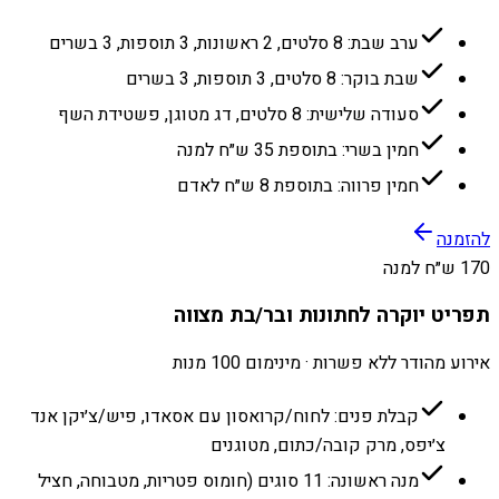
ערב שבת: 8 סלטים, 2 ראשונות, 3 תוספות, 3 בשרים
שבת בוקר: 8 סלטים, 3 תוספות, 3 בשרים
סעודה שלישית: 8 סלטים, דג מטוגן, פשטידת השף
חמין בשרי: בתוספת 35 ש״ח למנה
חמין פרווה: בתוספת 8 ש״ח לאדם
להזמנה
170 ש״ח למנה
תפריט יוקרה לחתונות ובר/בת מצווה
אירוע מהודר ללא פשרות · מינימום 100 מנות
קבלת פנים: לחוח/קרואסון עם אסאדו, פיש/צ׳יקן אנד
צ׳יפס, מרק קובה/כתום, מטוגנים
מנה ראשונה: 11 סוגים (חומוס פטריות, מטבוחה, חציל