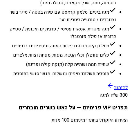
בטחינה, חסה, שרי, פקאנים, טבולה ועוד)
מנת ביניים: סלמון קראסט עם פירה בטטה / סיגר בשר
וצנוברים / טורטייה פטריות יער
מנה עיקרית: אסאדו עסיסי / פרגית ים תיכונית / סטייק
כרובית או פילה פורטבלו
שולחן קינוחים עם פירות העונה ופטיפורים צרפתיים
כלים פורצלן וכלי הגשה, מפות, מפיות וצוות מלצרים
שתייה חמה ושתייה קלה (קוקה קולה ופריגת)
תוספת תשלום: טיפים ומשלוח. מגשי סושי בתוספת.
להזמנה
300 ש״ח למנה
תפריט VIP פרימיום — על האש בשרים מובחרים
האירוע היוקרתי ביותר · מינימום 100 מנות