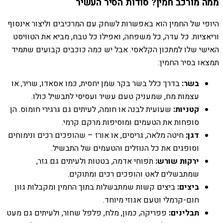
ממה מורכב חמין? סודות הסיר העשיר
היופי של החמין הוא באפשרות לשחק עם המרכיבים וליצור אינסוף
וריאציות. כל עדה, כל משפחה, ואפילו כל טבח, מביא את הטוויסט
האישי שלו למתכון הקלאסי. אבל יש כמה כוכבים קבועים שתמיד
תמצאו בסיר החמין:
בשר:
בדרך כלל בשר בקר שמן יחסית, כמו אסאדו, שריר, או
עצמות מח, שמעניק טעם עשיר ועסיסי לתבשיל כולו.
קטניות:
שעועית לבנה או חומה, לעיתים גם גרגירי חומוס. הן
סופחות את הטעמים ומוסיפות מרקם קרמי.
דגן:
חיטה מלאה, גריסים, או אורז – שהופכים רכים ונימוחים
וסופגים את כל הנוזלים והטעמים של התבשיל.
ירקות שורש:
תפוחי אדמה, בטטות ולעיתים גם גזר,
שמתבשלים לאט והופכים רכים ומתוקים.
ביצים:
ביצים קשות שמתבשלות בתוך החמין ומקבלות גוון
חום-קרמלי וטעם אגוזי מיוחד.
תבלינים:
פפריקה, כמון, מלח, פלפל שחור, ולעיתים גם מעט