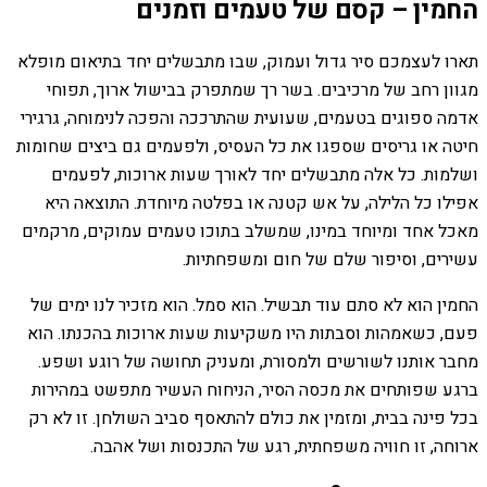
החמין – קסם של טעמים וזמנים
תארו לעצמכם סיר גדול ועמוק, שבו מתבשלים יחד בתיאום מופלא
מגוון רחב של מרכיבים. בשר רך שמתפרק בבישול ארוך, תפוחי
אדמה ספוגים בטעמים, שעועית שהתרככה והפכה לנימוחה, גרגירי
חיטה או גריסים שספגו את כל העסיס, ולפעמים גם ביצים שחומות
ושלמות. כל אלה מתבשלים יחד לאורך שעות ארוכות, לפעמים
אפילו כל הלילה, על אש קטנה או בפלטה מיוחדת. התוצאה היא
מאכל אחד ומיוחד במינו, שמשלב בתוכו טעמים עמוקים, מרקמים
עשירים, וסיפור שלם של חום ומשפחתיות.
החמין הוא לא סתם עוד תבשיל. הוא סמל. הוא מזכיר לנו ימים של
פעם, כשאמהות וסבתות היו משקיעות שעות ארוכות בהכנתו. הוא
מחבר אותנו לשורשים ולמסורת, ומעניק תחושה של רוגע ושפע.
ברגע שפותחים את מכסה הסיר, הניחוח העשיר מתפשט במהירות
בכל פינה בבית, ומזמין את כולם להתאסף סביב השולחן. זו לא רק
ארוחה, זו חוויה משפחתית, רגע של התכנסות ושל אהבה.