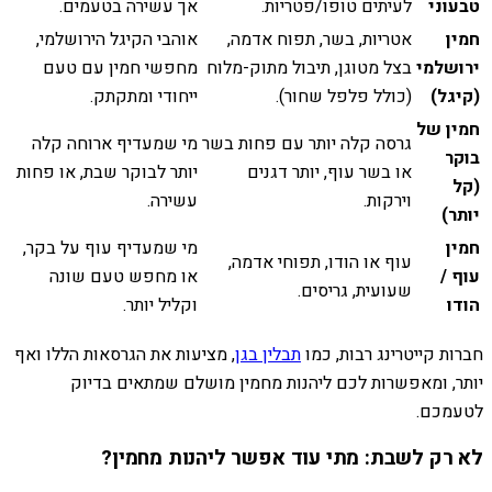
טבעוני
לעיתים טופו/פטריות.
אך עשירה בטעמים.
חמין
אטריות, בשר, תפוח אדמה,
אוהבי הקיגל הירושלמי,
ירושלמי
בצל מטוגן, תיבול מתוק-מלוח
מחפשי חמין עם טעם
(קיגל)
(כולל פלפל שחור).
ייחודי ומתקתק.
חמין של
גרסה קלה יותר עם פחות בשר
מי שמעדיף ארוחה קלה
בוקר
או בשר עוף, יותר דגנים
יותר לבוקר שבת, או פחות
(קל
וירקות.
עשירה.
יותר)
חמין
מי שמעדיף עוף על בקר,
עוף או הודו, תפוחי אדמה,
עוף /
או מחפש טעם שונה
שעועית, גריסים.
הודו
וקליל יותר.
חברות קייטרינג רבות, כמו
תבלין בגן
, מציעות את הגרסאות הללו ואף
יותר, ומאפשרות לכם ליהנות מחמין מושלם שמתאים בדיוק
לטעמכם.
לא רק לשבת: מתי עוד אפשר ליהנות מחמין?