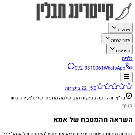
אירועים
איזורי שירות
תפריטים
גלריה
072-3310061
WhatsApp
5.0
·
22
ביקורות
בד״ץ יורה דעה בפיקוח הרב שלמה מחפוד שליט״א, ירק גוש
קטיף
השראה מהמטבח של אמא
נקודות מפתח קייטרינג תבלין מביא את חווית "המטבח של אמא" לכל