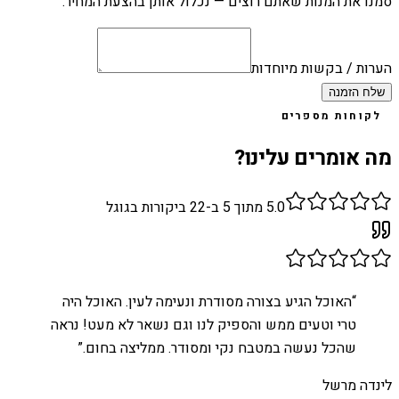
סמנו את המנות שאתם רוצים — נכלול אותן בהצעת המחיר.
הערות / בקשות מיוחדות
שלח הזמנה
לקוחות מספרים
מה אומרים עלינו?
5.0
מתוך 5 ב-
22
ביקורות בגוגל
“
האוכל הגיע בצורה מסודרת ונעימה לעין. האוכל היה
טרי וטעים ממש והספיק לנו וגם נשאר לא מעט! נראה
שהכל נעשה במטבח נקי ומסודר. ממליצה בחום.
”
לינדה מרשל