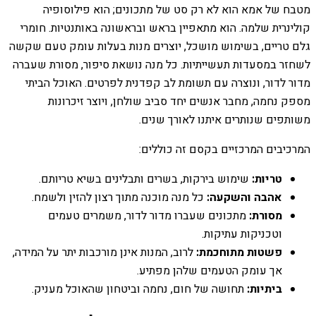
מטבח של אמא הוא לא רק סט של מתכונים; הוא פילוסופיה
קולינרית שלמה. הוא מתאפיין בראש ובראשונה באותנטיות. חומרי
גלם טריים, בשימוש מושכל, יוצרים מנות בעלות עומק טעם שקשה
לשחזר במסעדות תעשייתיות. כל מנה נושאת סיפור, מסורת שעברה
מדור לדור, ונוצרה עם תשומת לב קפדנית לפרטים. האוכל הביתי
מספק נחמה, מחבר אנשים יחד סביב שולחן, ויוצר זיכרונות
משותפים שנותרים איתנו לאורך שנים.
המרכיבים המרכזיים בקסם זה כוללים:
טריות:
שימוש בירקות, בשרים ותבלינים בשיא טריותם.
אהבה והשקעה:
כל מנה מוכנה מתוך רצון להזין ולשמח.
מסורת:
מתכונים שעברו מדור לדור, משמרים טעמים
וטכניקות עתיקות.
פשטות מתוחכמת:
לרוב, המנות אינן מורכבות יתר על המידה,
אך עומק הטעמים שלהן מפתיע.
ביתיות:
תחושה של חום, נחמה וביטחון שהאוכל מעניק.