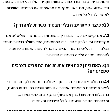
חינות, בריתות, בר ובת מצווה, שבתות חתן, ימי הולדת, אזכרות, שבעה
וכל אירוע אחר, פרטי או עסקי. אנו מתאימים את התפריט והשירות
לאופי ולגודל כל אירוע.
Q3: כיצד קייטרינג תבלין מבטיח כשרות למהדרין?
A3:
אנו קייטרינג כשר למהדרין בהשגחת הרב מחפוד שליט"א. אנו
מקפידים על כל תקני הכשרות המחמירים, החל משלב רכישת חומרי
הגלם, דרך תהליכי ההכנה והבישול, ועד להגשת המנות באירוע, כדי
להבטיח עמידה מלאה בדרישות הכשרות.
Q4: האם ניתן להתאים אישית את התפריט לצרכים
ספציפיים?
A4:
בהחלט. אנו עובדים בשיתוף פעולה הדוק עם לקוחותינו כדי
ליצור תפריטים מותאמים אישית. אנו מתחשבים בהעדפות הטעם,
במגבלות תזונתיות (כגון אלרגיות), בתקציב ובאופי האירוע,
ומבטיחים תפריט שיענה על כל הצרכים והציפיות.