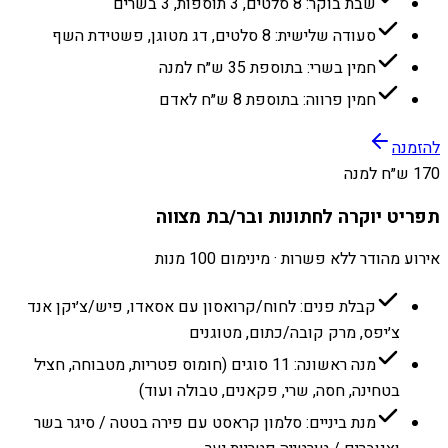
שבת בוקר: 8 סלטים, 3 תוספות, 3 בשרים
סעודה שלישית: 8 סלטים, דג מטוגן, פשטידת השף
חמין בשרי: בתוספת 35 ש״ח למנה
חמין פרווה: בתוספת 8 ש״ח לאדם
להזמנה
170 ש״ח למנה
תפריט יוקרה לחתונות ובר/בת מצווה
אירוע מהודר ללא פשרות · מינימום 100 מנות
קבלת פנים: לחוח/קרואסון עם אסאדו, פיש/צ׳יקן אנד
צ׳יפס, מרק קובה/כתום, מטוגנים
מנה ראשונה: 11 סוגים (חומוס פטריות, מטבוחה, חציל
בטחינה, חסה, שרי, פקאנים, טבולה ועוד)
מנת ביניים: סלמון קראסט עם פירה בטטה / סיגר בשר