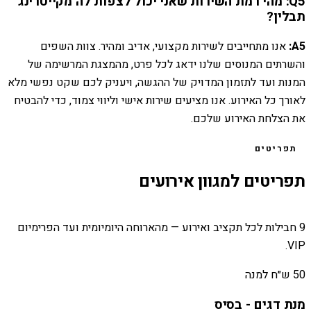
Q5: מהי רמת השירות שאני יכול לצפות לה מקייטרינג
תבלין?
A5:
אנו מתחייבים לשירות מקצועי, אדיב ומהיר. צוות השפים
והשרתים המנוסים שלנו ידאג לכל פרט, מהמצגת המרשימה של
המנות ועד לתזמון המדויק של ההגשה, ויעניק לכם שקט נפשי מלא
לאורך כל האירוע. אנו מציעים שירות אישי וליווי צמוד, כדי להבטיח
את הצלחת האירוע שלכם.
תפריטים
תפריטים למגוון אירועים
9 חבילות לכל תקציב ואירוע — מהארוחה היומיומית ועד הפרימיום
VIP.
50 ש״ח למנה
מנת דגים - בסיס