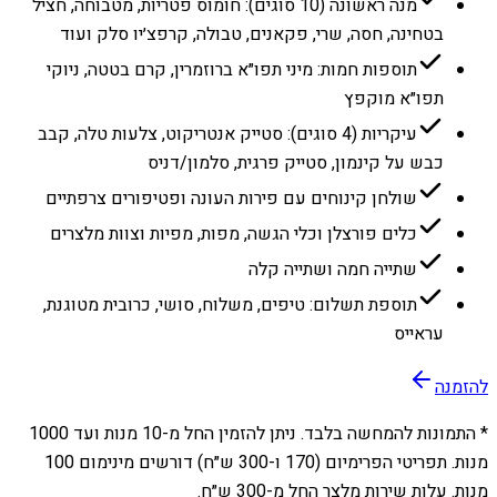
מנה ראשונה (10 סוגים): חומוס פטריות, מטבוחה, חציל
בטחינה, חסה, שרי, פקאנים, טבולה, קרפצ׳יו סלק ועוד
תוספות חמות: מיני תפו״א ברוזמרין, קרם בטטה, ניוקי
תפו״א מוקפץ
עיקריות (4 סוגים): סטייק אנטריקוט, צלעות טלה, קבב
כבש על קינמון, סטייק פרגית, סלמון/דניס
שולחן קינוחים עם פירות העונה ופטיפורים צרפתיים
כלים פורצלן וכלי הגשה, מפות, מפיות וצוות מלצרים
שתייה חמה ושתייה קלה
תוספת תשלום: טיפים, משלוח, סושי, כרובית מטוגנת,
עראייס
להזמנה
* התמונות להמחשה בלבד. ניתן להזמין החל מ-
10
מנות ועד
1000
מנות. תפריטי הפרימיום (170 ו-300 ש״ח) דורשים מינימום 100
מנות. עלות שירות מלצר החל מ-300 ש״ח.