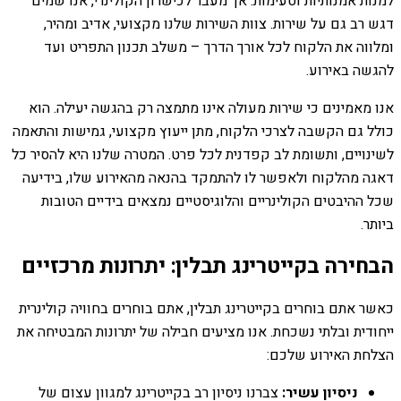
למנות אמנותיות וטעימות. אך מעבר לכישרון הקולינרי, אנו שמים
דגש רב גם על שירות. צוות השירות שלנו מקצועי, אדיב ומהיר,
ומלווה את הלקוח לכל אורך הדרך – משלב תכנון התפריט ועד
להגשה באירוע.
אנו מאמינים כי שירות מעולה אינו מתמצה רק בהגשה יעילה. הוא
כולל גם הקשבה לצרכי הלקוח, מתן ייעוץ מקצועי, גמישות והתאמה
לשינויים, ותשומת לב קפדנית לכל פרט. המטרה שלנו היא להסיר כל
דאגה מהלקוח ולאפשר לו להתמקד בהנאה מהאירוע שלו, בידיעה
שכל ההיבטים הקולינריים והלוגיסטיים נמצאים בידיים הטובות
ביותר.
הבחירה בקייטרינג תבלין: יתרונות מרכזיים
כאשר אתם בוחרים בקייטרינג תבלין, אתם בוחרים בחוויה קולינרית
ייחודית ובלתי נשכחת. אנו מציעים חבילה של יתרונות המבטיחה את
הצלחת האירוע שלכם:
ניסיון עשיר:
צברנו ניסיון רב בקייטרינג למגוון עצום של