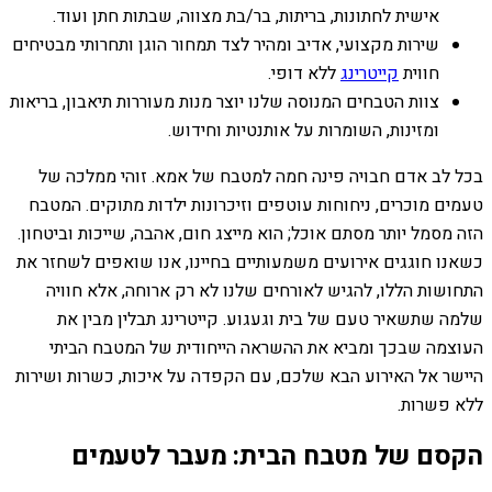
אישית לחתונות, בריתות, בר/בת מצווה, שבתות חתן ועוד.
שירות מקצועי, אדיב ומהיר לצד תמחור הוגן ותחרותי מבטיחים
חווית
קייטרינג
ללא דופי.
צוות הטבחים המנוסה שלנו יוצר מנות מעוררות תיאבון, בריאות
ומזינות, השומרות על אותנטיות וחידוש.
בכל לב אדם חבויה פינה חמה למטבח של אמא. זוהי ממלכה של
טעמים מוכרים, ניחוחות עוטפים וזיכרונות ילדות מתוקים. המטבח
הזה מסמל יותר מסתם אוכל; הוא מייצג חום, אהבה, שייכות וביטחון.
כשאנו חוגגים אירועים משמעותיים בחיינו, אנו שואפים לשחזר את
התחושות הללו, להגיש לאורחים שלנו לא רק ארוחה, אלא חוויה
שלמה שתשאיר טעם של בית וגעגוע. קייטרינג תבלין מבין את
העוצמה שבכך ומביא את ההשראה הייחודית של המטבח הביתי
היישר אל האירוע הבא שלכם, עם הקפדה על איכות, כשרות ושירות
ללא פשרות.
הקסם של מטבח הבית: מעבר לטעמים