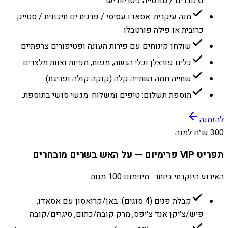
וצנוברים / טורטייה פטריות יער
מנה עיקרית: אסאדו עסיסי / פרגית ים תיכונית / סטייק
כרובית או פילה פורטבלו
שולחן קינוחים עם פירות העונה ופטיפורים צרפתיים
כלים פורצלן וכלי הגשה, מפות, מפיות וצוות מלצרים
שתייה חמה ושתייה קלה (קוקה קולה ופריגת)
תוספת תשלום: טיפים ומשלוח. מגשי סושי בתוספת.
להזמנה
300 ש״ח למנה
תפריט VIP פרימיום — על האש בשרים מובחרים
האירוע היוקרתי ביותר · מינימום 100 מנות
קבלת פנים (4 סוגים): באן/קרואסון עם אסאדו,
פיש/צ׳יקן אנד צ׳יפס, מרק קובה/כתום, סיגרים/קובה