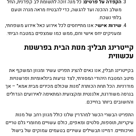
הקפדה על פרטים:
כל מנה זוכה לתשומת לב קפדנית, החל
משלב ההכנה ועד להגשה, כדי להבטיח מראה מגרה וטעם
בלתי נשכח.
שירות אישי:
אנו מתייחסים לכל אירוע כאל אירוע משפחתי,
ומעניקים יחס אישי וחם, ממש כמו שמצפים במטבח הביתי.
קייטרינג תבלין: מנות הבית בפרשנות
עכשווית
בקייטרינג תבלין, אנו גאים להציג תפריט עשיר ומגוון המשקף את
מיטב המטבח היהודי המסורתי, לצד נגיעות בינלאומיות ופרשנויות
מודרניות. הכל תחת הכותרת "מנות שכולם מכירים מבית אמא" – אך
בגרסה משודרגת, אלגנטית ומקצועית המתאימה לאירועים הגדולים
והחשובים ביותר בחייכם.
התפריט הבשרי הכשר למהדרין שלנו כולל מגוון רחב של מנות
עיקריות, תוספות, סלטים ומאפים, כולם עשויים מחומרי גלם טריים
ואיכותיים. דמיינו תבשילים עשירים בטעמים עמוקים של בישול