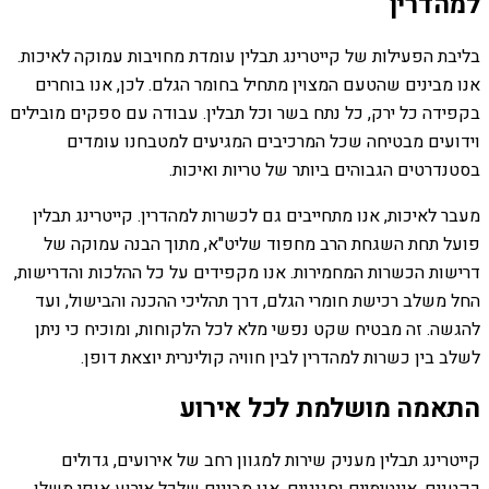
למהדרין
בליבת הפעילות של קייטרינג תבלין עומדת מחויבות עמוקה לאיכות.
אנו מבינים שהטעם המצוין מתחיל בחומר הגלם. לכן, אנו בוחרים
בקפידה כל ירק, כל נתח בשר וכל תבלין. עבודה עם ספקים מובילים
וידועים מבטיחה שכל המרכיבים המגיעים למטבחנו עומדים
בסטנדרטים הגבוהים ביותר של טריות ואיכות.
מעבר לאיכות, אנו מתחייבים גם לכשרות למהדרין. קייטרינג תבלין
פועל תחת השגחת הרב מחפוד שליט"א, מתוך הבנה עמוקה של
דרישות הכשרות המחמירות. אנו מקפידים על כל ההלכות והדרישות,
החל משלב רכישת חומרי הגלם, דרך תהליכי ההכנה והבישול, ועד
להגשה. זה מבטיח שקט נפשי מלא לכל הלקוחות, ומוכיח כי ניתן
לשלב בין כשרות למהדרין לבין חוויה קולינרית יוצאת דופן.
התאמה מושלמת לכל אירוע
קייטרינג תבלין מעניק שירות למגוון רחב של אירועים, גדולים
כקטנים, אינטימיים וחגיגיים. אנו מבינים שלכל אירוע אופי משלו,