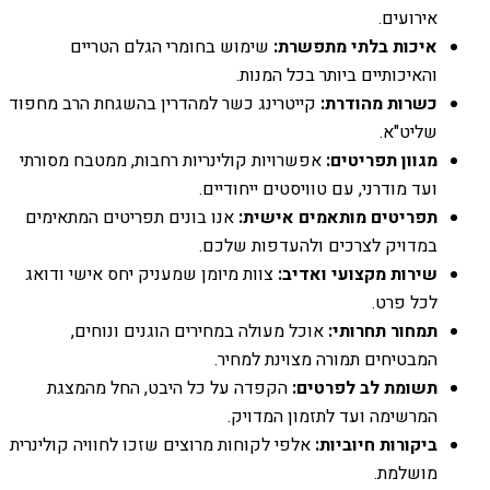
אירועים.
איכות בלתי מתפשרת:
שימוש בחומרי הגלם הטריים
והאיכותיים ביותר בכל המנות.
כשרות מהודרת:
קייטרינג כשר למהדרין בהשגחת הרב מחפוד
שליט"א.
מגוון תפריטים:
אפשרויות קולינריות רחבות, ממטבח מסורתי
ועד מודרני, עם טוויסטים ייחודיים.
תפריטים מותאמים אישית:
אנו בונים תפריטים המתאימים
במדויק לצרכים ולהעדפות שלכם.
שירות מקצועי ואדיב:
צוות מיומן שמעניק יחס אישי ודואג
לכל פרט.
תמחור תחרותי:
אוכל מעולה במחירים הוגנים ונוחים,
המבטיחים תמורה מצוינת למחיר.
תשומת לב לפרטים:
הקפדה על כל היבט, החל מהמצגת
המרשימה ועד לתזמון המדויק.
ביקורות חיוביות:
אלפי לקוחות מרוצים שזכו לחוויה קולינרית
מושלמת.