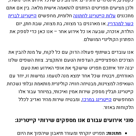
ולכן מציעים תפריטים הניתנים להתאמה אישית מלאה. בין אם אתם
מתכננים
עלות קייטרינג לחתונה
חלומית, מחפשים
קייטרינג לברית
כשר למהדרין
, או מארגנים בר מצווה, בת מצווה, שבת חתן, יום
הולדת, אזכרה, שבעה או כל אירוע אחר – אנו כאן כדי לספק את
הפתרון הקולינרי המושלם.
אנו עובדים בשיתוף פעולה הדוק עם כל לקוח, על מנת להבין את
הצרכים הספציפיים, העדפות הטעם והתקציב. צוות השפים שלנו
יבנה יחד איתכם תפריט שישקף את אופי האירוע ואת טעם
האורחים, ויבטיח שכל אחד ימצא מנה לטעמו. גמישות זו, יחד עם
השאיפה למצוינות, מבטיחה חוויה קולינרית מותאמת ובלתי נשכחת.
קייטרינג תבלין מספק שירות אמין ואיכותי, במיוחד עבור אלו
המחפשים
קייטרינג במרכז
, ומבטיח שירות מהיר ואדיב לכלל
הלקוחות באזור.
סוגי אירועים עבורם אנו מספקים שירותי קייטרינג:
חתונות:
תפריט יוקרתי ומעורר תיאבון שיהפוך את היום