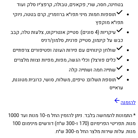
בטחינה, חסה, שרי, פקאנים, טבולה, קרפצ׳יו סלק ועוד
תוספות חמות: מיני תפו״א ברוזמרין, קרם בטטה, ניוקי
תפו״א מוקפץ
עיקריות (4 סוגים): סטייק אנטריקוט, צלעות טלה, קבב
כבש על קינמון, סטייק פרגית, סלמון/דניס
שולחן קינוחים עם פירות העונה ופטיפורים צרפתיים
כלים פורצלן וכלי הגשה, מפות, מפיות וצוות מלצרים
שתייה חמה ושתייה קלה
תוספת תשלום: טיפים, משלוח, סושי, כרובית מטוגנת,
עראייס
להזמנה
* התמונות להמחשה בלבד. ניתן להזמין החל מ-
10
מנות ועד
1000
מנות. תפריטי הפרימיום (170 ו-300 ש״ח) דורשים מינימום 100
מנות. עלות שירות מלצר החל מ-300 ש״ח.