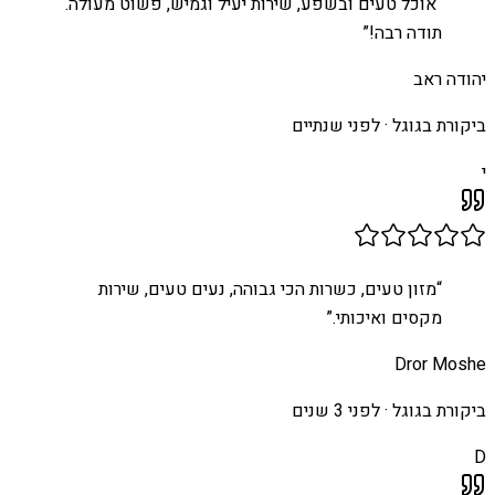
“
אוכל טעים ובשפע, שירות יעיל וגמיש, פשוט מעולה.
תודה רבה!
”
יהודה ראב
ביקורת בגוגל ·
לפני שנתיים
י
“
מזון טעים, כשרות הכי גבוהה, נעים טעים, שירות
מקסים ואיכותי.
”
Dror Moshe
ביקורת בגוגל ·
לפני 3 שנים
D