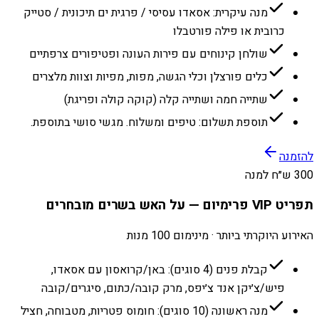
מנה עיקרית: אסאדו עסיסי / פרגית ים תיכונית / סטייק
כרובית או פילה פורטבלו
שולחן קינוחים עם פירות העונה ופטיפורים צרפתיים
כלים פורצלן וכלי הגשה, מפות, מפיות וצוות מלצרים
שתייה חמה ושתייה קלה (קוקה קולה ופריגת)
תוספת תשלום: טיפים ומשלוח. מגשי סושי בתוספת.
להזמנה
300 ש״ח למנה
תפריט VIP פרימיום — על האש בשרים מובחרים
האירוע היוקרתי ביותר · מינימום 100 מנות
קבלת פנים (4 סוגים): באן/קרואסון עם אסאדו,
פיש/צ׳יקן אנד צ׳יפס, מרק קובה/כתום, סיגרים/קובה
מנה ראשונה (10 סוגים): חומוס פטריות, מטבוחה, חציל