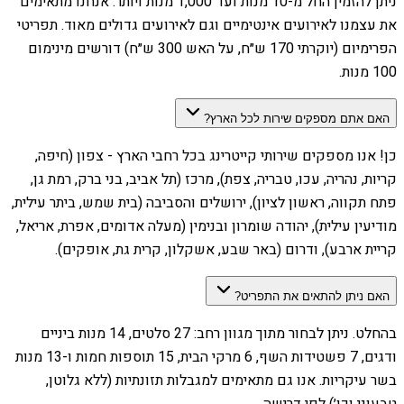
ניתן להזמין החל מ-10 מנות ועד 1,000 מנות ויותר. אנחנו מתאימים
את עצמנו לאירועים אינטימיים וגם לאירועים גדולים מאוד. תפריטי
הפרימיום (יוקרתי 170 ש״ח, על האש 300 ש״ח) דורשים מינימום
100 מנות.
האם אתם מספקים שירות לכל הארץ?
כן! אנו מספקים שירותי קייטרינג בכל רחבי הארץ - צפון (חיפה,
קריות, נהריה, עכו, טבריה, צפת), מרכז (תל אביב, בני ברק, רמת גן,
פתח תקווה, ראשון לציון), ירושלים והסביבה (בית שמש, ביתר עילית,
מודיעין עילית), יהודה שומרון ובנימין (מעלה אדומים, אפרת, אריאל,
קריית ארבע), ודרום (באר שבע, אשקלון, קרית גת, אופקים).
האם ניתן להתאים את התפריט?
בהחלט. ניתן לבחור מתוך מגוון רחב: 27 סלטים, 14 מנות ביניים
ודגים, 7 פשטידות השף, 6 מרקי הבית, 15 תוספות חמות ו-13 מנות
בשר עיקריות. אנו גם מתאימים למגבלות תזונתיות (ללא גלוטן,
טבעוני וכו׳) לפי דרישה.