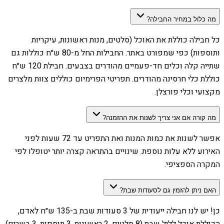
מה כלול במחיר החבילה?
כל חבילה כוללת את האוכל (סלטים, מנות ראשונות, עיקריות
ותוספות) כפי שמפורט באתר. החבילות החל מ-80 ש״ח כוללות גם
שתייה קלה וכלים חד-פעמיים מהודרים בצבעים. חבילת 120 ש״ח
כוללת כלי חרסינה מהודרים. תפריטי הפרימיום כוללים צוות מלצרים
מקצועי וכלי פורצלן.
מה קורה אם אני צריך לשנות את ההזמנה?
אפשר לשנות את כמות המנות ואת התפריט עד 72 שעות לפני
האירוע ללא עלות נוספת. שינויים בהתראה קצרה יותר יטופלו לפי
המקרה הספציפי.
האם ניתן להזמין גם לסעודות שבת?
כן! יש לנו חבילה ייעודית של 3 סעודות שבת ב-135 ש״ח לאדם,
הכוללת אוכל לליל שבת (8 סלטים, 2 ראשונות, 3 תוספות, 3 בשרים),