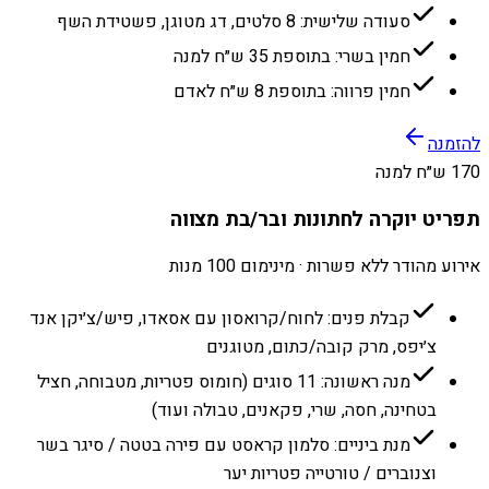
סעודה שלישית: 8 סלטים, דג מטוגן, פשטידת השף
חמין בשרי: בתוספת 35 ש״ח למנה
חמין פרווה: בתוספת 8 ש״ח לאדם
להזמנה
170 ש״ח למנה
תפריט יוקרה לחתונות ובר/בת מצווה
אירוע מהודר ללא פשרות · מינימום 100 מנות
קבלת פנים: לחוח/קרואסון עם אסאדו, פיש/צ׳יקן אנד
צ׳יפס, מרק קובה/כתום, מטוגנים
מנה ראשונה: 11 סוגים (חומוס פטריות, מטבוחה, חציל
בטחינה, חסה, שרי, פקאנים, טבולה ועוד)
מנת ביניים: סלמון קראסט עם פירה בטטה / סיגר בשר
וצנוברים / טורטייה פטריות יער