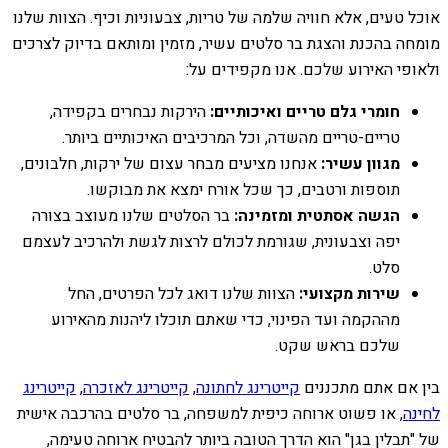
אוכל טעים, אלא חוויה שלמה של טריות, צבעוניות וכיף. הצוות שלנו
מומחה בהכנת והצגת בר סלטים עשיר, מזמין ומותאם בדיוק לצרכים
ולאופי האירוע שלכם. אנו מקפידים על:
חומרי גלם טריים ואיכותיים:
הירקות נבחרים בקפידה,
טריים-טריים מהשדה, וכל המרכיבים האיכותיים ביותר.
מגוון עשיר:
אנחנו מציעים מבחר עצום של ירקות, חלבונים,
תוספות ורטבים, כך שכל אורח ימצא את מבוקשו.
הגשה אסתטית ומזמינה:
בר הסלטים שלנו מעוצב בצורה
יפה וצבעונית, שגורמת לכולם לרצות לגשת ולהרכיב לעצמם
סלט.
שירות מקצועי:
הצוות שלנו דואג לכל הפרטים, החל
מההקמה ועד הפינוי, כדי שאתם תוכלו ליהנות מהאירוע
שלכם בראש שקט.
בין אם אתם מתכננים
קייטרינג לחתונה
,
קייטרינג לאזכרה
,
קייטרינג
לחינה
, או פשוט ארוחה כיפית למשפחה, בר סלטים בהרכבה אישית
של "תבלין בגן" הוא הדרך הטובה ביותר להבטיח ארוחה טעימה,