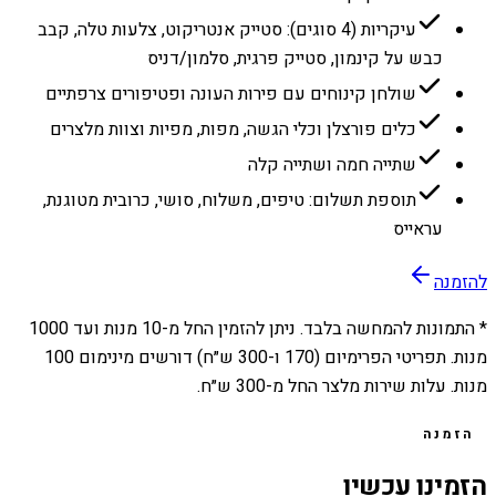
עיקריות (4 סוגים): סטייק אנטריקוט, צלעות טלה, קבב
כבש על קינמון, סטייק פרגית, סלמון/דניס
שולחן קינוחים עם פירות העונה ופטיפורים צרפתיים
כלים פורצלן וכלי הגשה, מפות, מפיות וצוות מלצרים
שתייה חמה ושתייה קלה
תוספת תשלום: טיפים, משלוח, סושי, כרובית מטוגנת,
עראייס
להזמנה
* התמונות להמחשה בלבד. ניתן להזמין החל מ-
10
מנות ועד
1000
מנות. תפריטי הפרימיום (170 ו-300 ש״ח) דורשים מינימום 100
מנות. עלות שירות מלצר החל מ-300 ש״ח.
הזמנה
הזמינו עכשיו