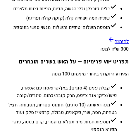
כלים פורצלן וכלי הגשה, מפות, מפיות וצוות מלצרים
שתייה חמה ושתייה קלה (קוקה קולה ופריגת)
תוספת תשלום: טיפים ומשלוח. מגשי סושי בתוספת.
להזמנה
300 ש״ח למנה
תפריט VIP פרימיום — על האש בשרים מובחרים
האירוע היוקרתי ביותר · מינימום 100 מנות
קבלת פנים (4 סוגים): באן/קרואסון עם אסאדו,
פיש/צ׳יקן אנד צ׳יפס, מרק קובה/כתום, סיגרים/קובה
מנה ראשונה (10 סוגים): חומוס פטריות, מטבוחה, חציל
בטחינה, חסה, שרי, פקאנים, טבולה, קרפצ׳יו סלק ועוד
תוספות חמות: מיני תפו״א ברוזמרין, קרם בטטה, ניוקי
תפו״א מוקפץ