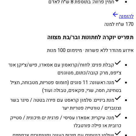
חמין פרווה: בתוספת 8 ש״ח לאדם
להזמנה
170 ש״ח למנה
תפריט יוקרה לחתונות ובר/בת מצווה
אירוע מהודר ללא פשרות · מינימום 100 מנות
קבלת פנים: לחוח/קרואסון עם אסאדו, פיש/צ׳יקן אנד
צ׳יפס, מרק קובה/כתום, מטוגנים
מנה ראשונה: 11 סוגים (חומוס פטריות, מטבוחה, חציל
בטחינה, חסה, שרי, פקאנים, טבולה ועוד)
מנת ביניים: סלמון קראסט עם פירה בטטה / סיגר בשר
וצנוברים / טורטייה פטריות יער
מנה עיקרית: אסאדו עסיסי / פרגית ים תיכונית / סטייק
כרובית או פילה פורטבלו
שולחן קינוחים עם פירות העונה ופטיפורים צרפתיים