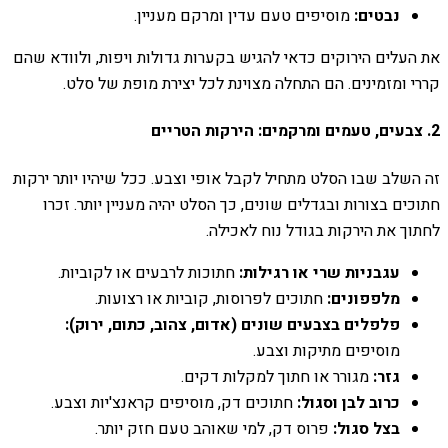
נבטים:
מוסיפים טעם עדין ומרקם מעניין.
את העלים הירוקים כדאי להגיש בקערות גדולות ויפות, ולוודא שהם
קררי ומזמינים. הם התחלה מצוינת לכל יצירת מופת של סלט.
2. צבעים, טעמים ומרקמים: הירקות הטריים
זה השלב שבו הסלט מתחיל לקבל אופי וצבע. ככל שיהיו יותר ירקות
חתוכים בצורות ובגדלים שונים, כך הסלט יהיה מעניין יותר. זכרו
לחתוך את הירקות בגודל נוח לאכילה.
עגבניות שרי או רגילות:
חתוכות לרבעים או לקוביות.
מלפפונים:
חתוכים לפרוסות, קוביות או רצועות.
פלפלים בצבעים שונים (אדום, צהוב, כתום, ירוק):
מוסיפים מתיקות וצבע.
גזר:
מגורר או חתוך למקלות דקים.
כרוב לבן וסגול:
חתוכים דק, מוסיפים קראנצ'יות וצבע.
בצל סגול:
פרוס דק, למי שאוהב טעם חזק יותר.