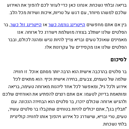
בריאה ובלתי נשכחת. אנחנו כאן כדי לעזור לכם להפוך את האירוע
שלכם למשהו מיוחד, עם דגש על טריות, איכות ושירות מכל הלב.
בין אם אתם מחפשים
קייטרינג גורמה כשר
או
קייטרינג זול כשר
, בר
הסלטים שלנו ישתלב בצורה מושלמת וישדרג כל ארוחה. אנו
מאמינים שאוכל טעים ובריא צריך להיות נגיש ומהנה לכולם, ובבר
הסלטים שלנו אנו מקפידים על עקרונות אלו.
לסיכום
בר סלטים בהרכבה אישית הוא הרבה יותר מסתם אוכל. זו חוויה
שלמה של טעמים, צבעים, בחירה אישית וכיף. הוא מתאים לכל
אירוע ולכל גיל, ומאפשר לכל אחד ליהנות מארוחה טעימה, בריאה
ומותאמת בדיוק לטעמו. אם אתם רוצים להפתיע את האורחים שלכם
ולהגיש ארוחה שכולם יזכרו, בר סלטים הוא הבחירה הנכונה. עם
"תבלין בגן", אתם יכולים להיות בטוחים שתקבלו בר סלטים עשיר,
טעים, טרי ובריא, שישדרג כל אירוע ויהפוך אותו לחוויה קולינרית
בלתי נשכחת.