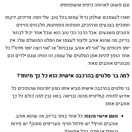
וגם פשוט לארוחה כיפית ומשפחתית.
תארו לעצמכם שולחן גדול עמוס בכל טוב: עלי חסה פריכים, ירקות
חתוכים בצבעים מרהיבים, תוספות מפתיעות, חלבונים מזינים
ורטבים משגעים. אבל הדבר הכי טוב הוא שכל אחד יכול לבחור
בדיוק מה שהוא אוהב וליצור לעצמו את הסלט המושלם שלו. אין
יותר ויכוחים על "אני לא אוהב עגבניות" או "אני רוצה יותר תירס"! כל
אחד הופך להיות אמן הסלטים של עצמו, וזו חוויה שגם ילדים וגם
מבוגרים אוהבים מאוד.
למה בר סלטים בהרכבה אישית הוא כל כך מיוחד?
בר סלטים בהרכבה אישית מביא איתו המון יתרונות שהופכים כל
אירוע לחוויה קולינרית מהנה ובריאה. בואו נבין למה כולם כל כך
אוהבים אותו:
טעם אישי מנצח:
כל אחד בוחר בדיוק מה שהוא אוהב.
אוהבים חריף? יש פלפל חריף. מעדיפים מתוק? יש פירות
יבשים או תירס. הכל אפשרי!