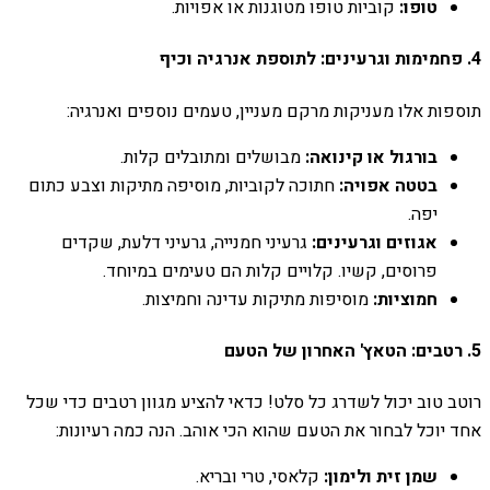
טופו:
קוביות טופו מטוגנות או אפויות.
4. פחמימות וגרעינים: לתוספת אנרגיה וכיף
תוספות אלו מעניקות מרקם מעניין, טעמים נוספים ואנרגיה:
בורגול או קינואה:
מבושלים ומתובלים קלות.
בטטה אפויה:
חתוכה לקוביות, מוסיפה מתיקות וצבע כתום
יפה.
אגוזים וגרעינים:
גרעיני חמנייה, גרעיני דלעת, שקדים
פרוסים, קשיו. קלויים קלות הם טעימים במיוחד.
חמוציות:
מוסיפות מתיקות עדינה וחמיצות.
5. רטבים: הטאץ' האחרון של הטעם
רוטב טוב יכול לשדרג כל סלט! כדאי להציע מגוון רטבים כדי שכל
אחד יוכל לבחור את הטעם שהוא הכי אוהב. הנה כמה רעיונות:
שמן זית ולימון:
קלאסי, טרי ובריא.