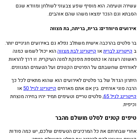
עשירה וטעימה. הוא מוסיף שפע צבעוני לשולחן ומוודא שגם
הסבתא וגם הנכד ימצאו משהו שהם אוהבים.
אירועים מיוחדים: ברית, בריתה, בת מצווה
בר סלטים בהרכבה אישית משתלב נפלא גם באירועים חגיגיים יותר.
ב
קייטרינג לברית
או
קייטרינג לבת מצווה
הוא יכול לשמש כמנה
ראשונה רעננה או כתוספת מפנקת למנה העיקרית. זו דרך להראות
לאורחים שחשבתם על הפרטים הקטנים ועל הטעמים המגוונים.
היתרון הגדול של בר סלטים לאירועים הוא שהוא מתאים לכל כך
הרבה סוגי אורחים. בין אם אתם מארחים
קייטרינג לגיל 50
או
קייטרינג לגיל 65
, סלטים טריים וטעימים תמיד יהיו בחירה מנצחת
וכיפית.
טיפים קטנים לסלט מושלם מהבר
אחרי שבחרתם את כל המרכיבים הטעימים שלכם, יש כמה סודות