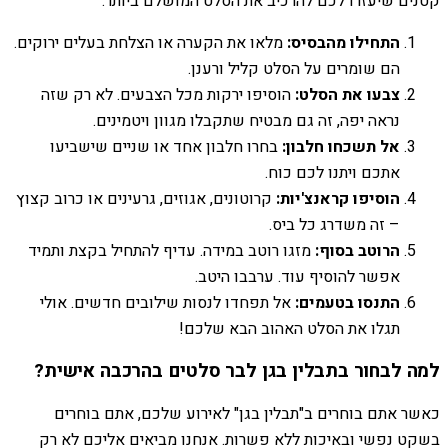
קטנים שיעזרו לכם להרכיב את הסלט המושלם ביותר:
התחילו מהבסיס:
מלאו את הקערה או הצלחת בעלים ירוקים.
הם שומרים על הסלט קליל ורענן.
צבעו את הסלט:
הוסיפו ירקות מכל הצבעים. לא רק שזה
נראה יפה, זה גם מבטיח שתקבלו מגוון ויטמינים.
אל תשכחו חלבון:
בחרו חלבון אחד או שניים שישביעו
אתכם ויתנו לכם כוח.
הוסיפו קראנצ'יות:
קרוטונים, אגוזים, גרעינים או כרוב קצוץ
– זה משדרג כל ביס.
הרוטב בסוף:
מזגו רוטב במידה. עדיף להתחיל בקצת ותמיד
אפשר להוסיף עוד. ערבבו היטב.
התנסו בטעמים:
אל תפחדו לנסות שילובים חדשים. אולי
תגלו את הסלט האהוב הבא שלכם!
למה לבחור בתבלין בגן לבר סלטים בהרכבה אישית?
כאשר אתם בוחרים ב"תבלין בגן" לאירוע שלכם, אתם בוחרים
בשקט נפשי ובאיכות ללא פשרות. אנחנו מביאים אליכם לא רק