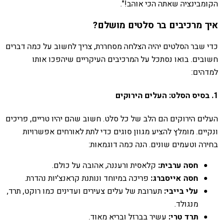
הקומבינציה שאתה הכי אוהב!".
איך מרכיבים בר סלטים מושלם?
כדי שבר הסלטים יהיה הצלחה מסחררת, צריך לחשוב על כמה דברים
חשובים. בואו נסתכל על המרכיבים העיקריים שיהפכו אותו
למדהים:
1. בסיס הסלט: העלים הירוקים
העלים הירוקים הם הלב של כל סלט. חשוב שהם יהיו טריים, פריכים
ונקיים. מומלץ להציע מגוון סוגים כדי לתת לאורחים אפשרויות
בחירה וטעמים שונים. הנה כמה דוגמאות:
חסה ערבית:
קלאסית ורעננה, אהובה על כולם.
חסה אייסברג:
פריכה במיוחד ונותנת קראנצ'יות נהדרת.
עלי בייבי:
תערובת של עלים צעירים ועדינים כמו רוקט, תרד,
מנגולד.
תרד טרי:
עשיר בברזל ובריא מאוד.