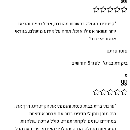
“
קייטרינג מעולה בכשרות מהודרת, אוכל טעים והביאו
יותר ונשאר אפילו אוכל. תודה על אירוע מושלם, בוודאי
אחזור אליכם!
”
פוטו פרינט
ביקורת בגוגל ·
לפני 5 חודשים
פ
“
ערכתי ברית בבית כנסת והזמנתי את הקייטרינג דרך ארז.
היה מובן ונתן לי תפריט ברור עם מבחר אופציות
במחירים שונים. לקחתי תפריט כולל עריכת שולחנות,
הגיע צוות מעולה, הרבה זמן לפני האירוע, ערכו את הכל