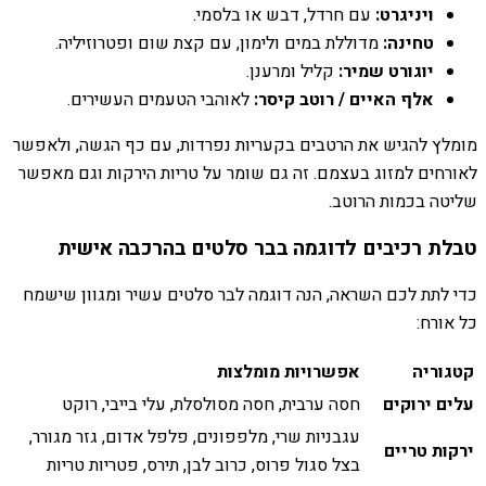
ויניגרט:
עם חרדל, דבש או בלסמי.
טחינה:
מדוללת במים ולימון, עם קצת שום ופטרוזיליה.
יוגורט שמיר:
קליל ומרענן.
אלף האיים / רוטב קיסר:
לאוהבי הטעמים העשירים.
מומלץ להגיש את הרטבים בקעריות נפרדות, עם כף הגשה, ולאפשר
לאורחים למזוג בעצמם. זה גם שומר על טריות הירקות וגם מאפשר
שליטה בכמות הרוטב.
טבלת רכיבים לדוגמה בבר סלטים בהרכבה אישית
כדי לתת לכם השראה, הנה דוגמה לבר סלטים עשיר ומגוון שישמח
כל אורח:
קטגוריה
אפשרויות מומלצות
עלים ירוקים
חסה ערבית, חסה מסולסלת, עלי בייבי, רוקט
עגבניות שרי, מלפפונים, פלפל אדום, גזר מגורר,
ירקות טריים
בצל סגול פרוס, כרוב לבן, תירס, פטריות טריות