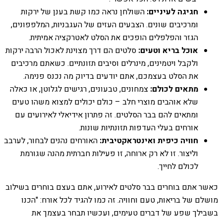
חגיגה לעיניים:
השולחן נראה כמו קשת בענן של ירקות
ומרכיבים שונים. הצבעים העזים של העגבניות, המלפפונים,
הגזר והפלפלים הופכים את הסלט לאטרקציה אמיתית.
אוכל בריא וטעים:
סלטים הם דרך מצוינת לאכול הרבה ירקות
ולקבל ויטמינים, מינרלים וסיבים תזונתיים. כשאתם מרכיבים
את הסלט בעצמכם, אתם יודעים בדיוק מה נכנס פנימה.
מתאים לכולם:
צמחונים, טבעונים, רגישים לגלוטן, או כאלה
שלא אוהבים מוצרי חלב – כולם יכולים למצוא משהו טעים
ומתאים להם בבר הסלטים. זה פתרון אידיאלי לאירועים עם
אורחים בעלי העדפות תזונתיות שונות.
חוויה כיפית ואינטראקטיבית:
האורחים נהנים לבחור, לערבב
וליצור. זו לא רק ארוחה, זו פעילות חברתית מהנה שגורמת
לכולם לחייך.
כאשר אתם בוחרים בבר סלטים לאירוע, אתם בעצם בוחרים בשילוב
מושלם של בריאות, טעם וחוויה. זה כמו להגיד לכל אורח: "הכנו
בשבילך שפע של דברים טעימים, ועכשיו תבחר בעצמך את