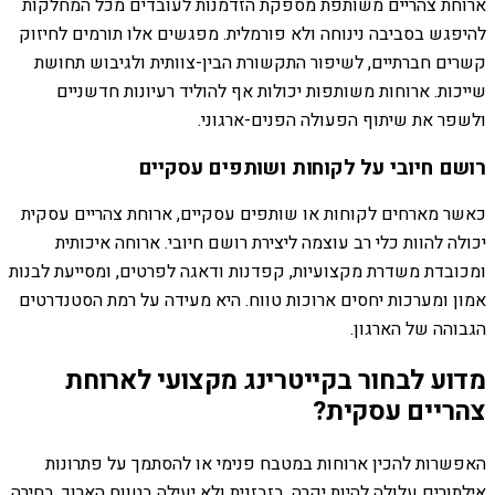
ארוחת צהריים משותפת מספקת הזדמנות לעובדים מכל המחלקות
להיפגש בסביבה נינוחה ולא פורמלית. מפגשים אלו תורמים לחיזוק
קשרים חברתיים, לשיפור התקשורת הבין-צוותית ולגיבוש תחושת
שייכות. ארוחות משותפות יכולות אף להוליד רעיונות חדשניים
ולשפר את שיתוף הפעולה הפנים-ארגוני.
רושם חיובי על לקוחות ושותפים עסקיים
כאשר מארחים לקוחות או שותפים עסקיים, ארוחת צהריים עסקית
יכולה להוות כלי רב עוצמה ליצירת רושם חיובי. ארוחה איכותית
ומכובדת משדרת מקצועיות, קפדנות ודאגה לפרטים, ומסייעת לבנות
אמון ומערכות יחסים ארוכות טווח. היא מעידה על רמת הסטנדרטים
הגבוהה של הארגון.
מדוע לבחור בקייטרינג מקצועי לארוחת
צהריים עסקית?
האפשרות להכין ארוחות במטבח פנימי או להסתמך על פתרונות
אילתורים עלולה להיות יקרה, בזבזנית ולא יעילה בטווח הארוך. בחירה