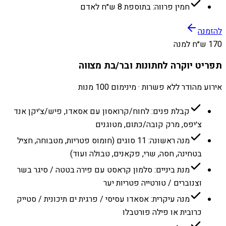
חמין פרווה: בתוספת 8 ש״ח לאדם
להזמנה
170 ש״ח למנה
תפריט יוקרה לחתונות ובר/בת מצווה
אירוע מהודר ללא פשרות · מינימום 100 מנות
קבלת פנים: לחוח/קרואסון עם אסאדו, פיש/צ׳יקן אנד
צ׳יפס, מרק קובה/כתום, מטוגנים
מנה ראשונה: 11 סוגים (חומוס פטריות, מטבוחה, חציל
בטחינה, חסה, שרי, פקאנים, טבולה ועוד)
מנת ביניים: סלמון קראסט עם פירה בטטה / סיגר בשר
וצנוברים / טורטייה פטריות יער
מנה עיקרית: אסאדו עסיסי / פרגית ים תיכונית / סטייק
כרובית או פילה פורטבלו