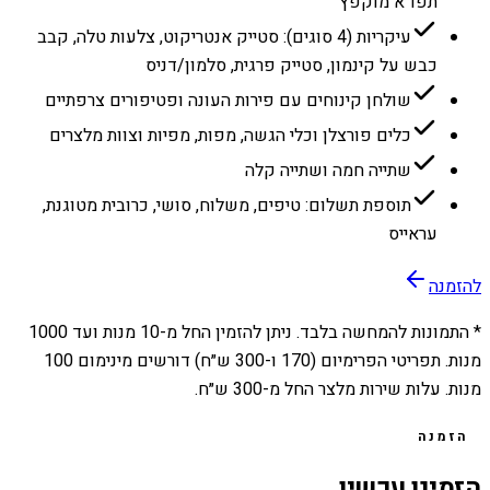
תפו״א מוקפץ
עיקריות (4 סוגים): סטייק אנטריקוט, צלעות טלה, קבב
כבש על קינמון, סטייק פרגית, סלמון/דניס
שולחן קינוחים עם פירות העונה ופטיפורים צרפתיים
כלים פורצלן וכלי הגשה, מפות, מפיות וצוות מלצרים
שתייה חמה ושתייה קלה
תוספת תשלום: טיפים, משלוח, סושי, כרובית מטוגנת,
עראייס
להזמנה
* התמונות להמחשה בלבד. ניתן להזמין החל מ-
10
מנות ועד
1000
מנות. תפריטי הפרימיום (170 ו-300 ש״ח) דורשים מינימום 100
מנות. עלות שירות מלצר החל מ-300 ש״ח.
הזמנה
הזמינו עכשיו