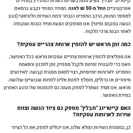
קייטרינג "תבלין" מציע מנות בשריות כשרות למהדרין במחירים
אטרקטיביים
החל מ-50 ₪ למנה
. המחיר הסופי נקבע בהתאם
למספר המנות, הרכב התפריט הנבחר ורמת השירות הלוגיסטי (כגון
הגשה במקום ופינוי). אנו מספקים הצעת מחיר הוגנת ושקופה
לאחר הבנת צרכי הלקוח.
כמה זמן מראש יש להזמין ארוחת צהריים עסקית?
אנו ממליצים להזמין ארוחות צהריים עסקיות מראש ככל האפשר,
וזאת כדי להבטיח זמינות ולקבל מספיק זמן לתכנון והתאמת
התפריט. לארוחות יומיומיות, רצוי לתאם מסגרת קבועה. לאירועים
מיוחדים או גדולים, מומלץ לפנות אלינו לפחות שבועיים-שלושה
מראש. אנו תמיד נשתדל לספק מענה גם להזמנות של הרגע האחרון
במידת האפשר.
האם קייטרינג "תבלין" מספק גם ציוד הגשה וצוות
שירות לארוחות עסקיות?
כן, במסגרת השירות המלא שלנו, אנו יכולים לספק את כל הציוד