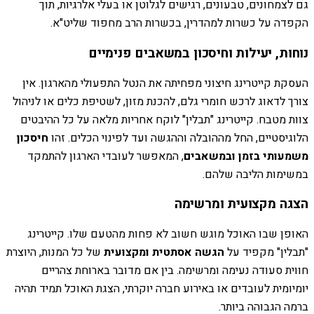
גם לצמחונים, טבעונים, רגישים לגלוטן או בעלי אלרגיות, תוך
הקפדה על כשרות למהדרין, בכשרות הרב מחפוד שליט"א.
נוחות, יעילות וחיסכון במשאבים פנימיים
העסקת קייטרינג חיצוני מפחיתה את הנטל התפעולי מהארגון. אין
צורך לדאוג לרכש חומרי גלם, להכנת מזון, לשטיפת כלים או לניהול
צוות מטבח. קייטרינג "תבלין" לוקח אחריות מלאה על כל ההיבטים
הלוגיסטיים, החל מההובלה וההגשה ועד לפינוי הכלים. זהו
חיסכון
משמעותי בזמן ובמשאבים
, המאפשר לעובדי הארגון להתמקד
במשימות הליבה שלהם.
הצגה מקצועית ומרשימה
האופן שבו האוכל מוגש חשוב לא פחות מהטעם שלו. קייטרינג
"תבלין" מקפיד על
הגשה אסתטית ומקצועית
של כל המנות, היוצרת
חווית סעודה נעימה ומרשימה. בין אם מדובר בארוחת צהריים
יומיומית לעובדים או באירוע חברה יוקרתי, הצגת האוכל תמיד תהיה
ברמה הגבוהה ביותר.