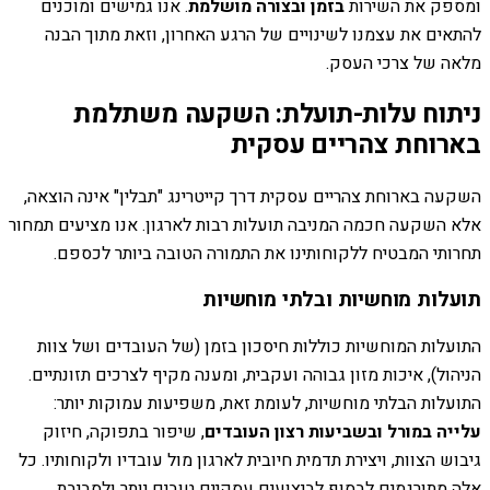
ומספק את השירות
בזמן ובצורה מושלמת
. אנו גמישים ומוכנים
להתאים את עצמנו לשינויים של הרגע האחרון, וזאת מתוך הבנה
מלאה של צרכי העסק.
ניתוח עלות-תועלת: השקעה משתלמת
בארוחת צהריים עסקית
השקעה בארוחת צהריים עסקית דרך קייטרינג "תבלין" אינה הוצאה,
אלא השקעה חכמה המניבה תועלות רבות לארגון. אנו מציעים תמחור
תחרותי המבטיח ללקוחותינו את התמורה הטובה ביותר לכספם.
תועלות מוחשיות ובלתי מוחשיות
התועלות המוחשיות כוללות חיסכון בזמן (של העובדים ושל צוות
הניהול), איכות מזון גבוהה ועקבית, ומענה מקיף לצרכים תזונתיים.
התועלות הבלתי מוחשיות, לעומת זאת, משפיעות עמוקות יותר:
עלייה במורל ובשביעות רצון העובדים
, שיפור בתפוקה, חיזוק
גיבוש הצוות, ויצירת תדמית חיובית לארגון מול עובדיו ולקוחותיו. כל
אלה מתורגמים לבסוף לביצועים עסקיים טובים יותר ולסביבת