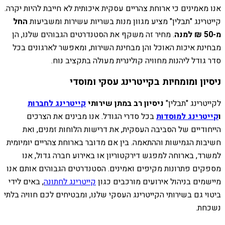
אנו מאמינים כי ארוחת צהריים עסקית איכותית לא חייבת להיות יקרה.
קייטרינג "תבלין" מציע מגוון מנות בשריות עשירות ומשביעות
החל
מ-50 ₪ למנה
. מחיר זה משקף את הסטנדרטים הגבוהים שלנו, הן
מבחינת איכות האוכל והן מבחינת השירות, ומאפשר לארגונים בכל
סדר גודל ליהנות מחוויה קולינרית מעולה בתקציב נוח.
ניסיון ומומחיות בקייטרינג עסקי ומוסדי
לקייטרינג "תבלין"
ניסיון רב במתן שירותי
קייטרינג לחברות
ו
קייטרינג למוסדות
בכל סדרי הגודל. אנו מבינים את הצרכים
הייחודיים של הסביבה העסקית, את דרישות הלוחות זמנים, ואת
חשיבות הגמישות וההתאמה. בין אם מדובר בארוחת צהריים יומיומית
למשרד, בארוחה למפגש דירקטוריון או באירוע חברה גדול, אנו
מספקים פתרונות מקיפים ואמינים. הסטנדרטים הגבוהים אותם אנו
מיישמים בניהול אירועים מורכבים כגון
קייטרינג לחתונה
, באים לידי
ביטוי גם בשירותי הקייטרינג העסקי שלנו, ומבטיחים לכם חוויה בלתי
נשכחת.