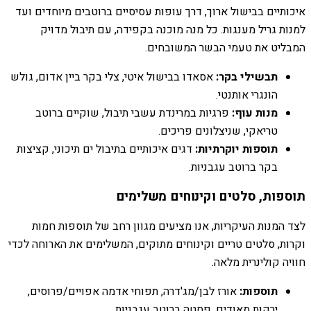
איכותיים בבישול ארוך, דרך עופות עסיסיים ברוטבים מיוחדים ועד
למנות גריל מענגות. כל מנה מוכנה בקפידה, עם תיבול מדויק
המבליט את טעמי הבשר המשובחים.
תבשילי בקר:
אסאדו בבישול איטי, צלי בקר ביין אדום, גולש
הונגרי אותנטי.
מנות עוף:
פרגיות במרינדת עשבי תיבול, שוקיים ברוטב
טריאקי, שניצלונים פריכים.
תוספות יוקרתיות:
דגים איכותיים בתיבול ים תיכוני, קציצות
בקר ברוטב עגבניות.
תוספות, סלטים וקינוחים משלימים
לצד המנות העיקריות, אנו מציעים מגוון רחב של תוספות חמות
וקרות, סלטים טריים וקינוחים מתוקים, המשלימים את הארוחה לכדי
חוויה קולינרית מלאה.
תוספות:
אורז לבן/מג'דרה, תפוחי אדמה אפויים/פרוסים,
ירקות מאודים, פסטה ברוטב עגבניות.