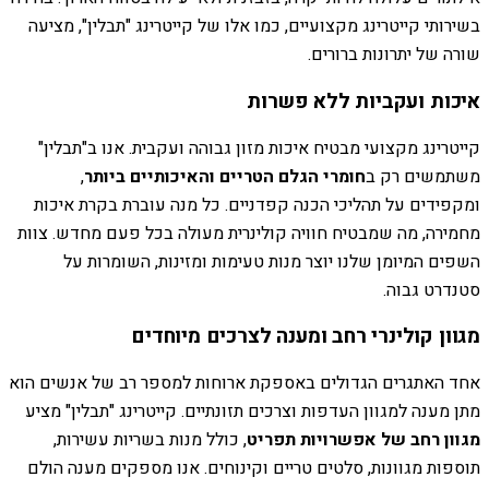
בשירותי קייטרינג מקצועיים, כמו אלו של קייטרינג "תבלין", מציעה
שורה של יתרונות ברורים.
איכות ועקביות ללא פשרות
קייטרינג מקצועי מבטיח איכות מזון גבוהה ועקבית. אנו ב"תבלין"
משתמשים רק ב
חומרי הגלם הטריים והאיכותיים ביותר
,
ומקפידים על תהליכי הכנה קפדניים. כל מנה עוברת בקרת איכות
מחמירה, מה שמבטיח חוויה קולינרית מעולה בכל פעם מחדש. צוות
השפים המיומן שלנו יוצר מנות טעימות ומזינות, השומרות על
סטנדרט גבוה.
מגוון קולינרי רחב ומענה לצרכים מיוחדים
אחד האתגרים הגדולים באספקת ארוחות למספר רב של אנשים הוא
מתן מענה למגוון העדפות וצרכים תזונתיים. קייטרינג "תבלין" מציע
מגוון רחב של אפשרויות תפריט
, כולל מנות בשריות עשירות,
תוספות מגוונות, סלטים טריים וקינוחים. אנו מספקים מענה הולם