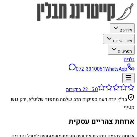
אירועים
איזורי שירות
תפריטים
גלריה
072-3310061
WhatsApp
5.0
·
22
ביקורות
בד״ץ יורה דעה בפיקוח הרב שלמה מחפוד שליט״א, ירק גוש
קטיף
ארוחת צהריים עסקית
ארוחת צהריים עסקית איכותית תורמת משמעותית למורל עובדים,