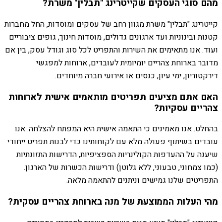
מהם סוגי העסקים שקייטרינג "תבלין" משרת?
קייטרינג "תבלין" משרת מגוון רחב של עסקים ומוסדות, החל מחברות
קטנות ובינוניות ועד ארגונים גדולים, מוסדות חינוך, גופים ציבוריים
ועוד. אנו מתאימים את השירות והתפריט לכל סוג וגודל עסק, בין אם
מדובר בארוחת צהריים יומיומית לעובדים, ארוחות למפגשי
דירקטוריון, ימי עיון, כנסים או אירועי חברה מיוחדים.
האם אתם מציעים תפריטים מותאמים אישית לארוחות
צהריים עסקיות?
בהחלט. אנו מאמינים כי התאמה אישית היא המפתח להצלחה. אנו
עובדים בשיתוף פעולה מלא עם לקוחותינו כדי לבנות תפריט ייחודי
שיענה על ההעדפות הקולינריות הספציפיות, הדרישות התזונתיות
(כמו צמחוני, טבעוני, ללא גלוטן) ודרישות הכשרות של הארגון.
התפריטים שלנו גמישים וניתנים להתאמה מלאה.
מהי העלות הממוצעת של מנה בארוחת צהריים עסקית?