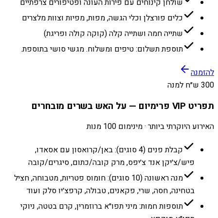
שולחן קינוחים עם פירות העונה ופטיפורים צרפתיים
כלים פורצלן וכלי הגשה, מפות, מפיות וצוות מלצרים
שתייה חמה ושתייה קלה (קוקה קולה ופריגת)
תוספת תשלום: טיפים ומשלוח. מגשי סושי בתוספת.
להזמנה
300 ש״ח למנה
תפריט VIP פרימיום — על האש בשרים מובחרים
האירוע היוקרתי ביותר · מינימום 100 מנות
קבלת פנים (4 סוגים): באן/קרואסון עם אסאדו,
פיש/צ׳יקן אנד צ׳יפס, מרק קובה/כתום, סיגרים/קובה
מנה ראשונה (10 סוגים): חומוס פטריות, מטבוחה, חציל
בטחינה, חסה, שרי, פקאנים, טבולה, קרפצ׳יו סלק ועוד
תוספות חמות: מיני תפו״א ברוזמרין, קרם בטטה, ניוקי