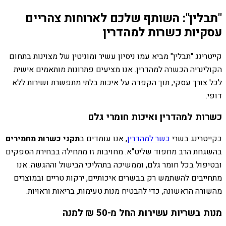
"תבלין": השותף שלכם לארוחות צהריים
עסקיות כשרות למהדרין
קייטרינג "תבלין" מביא עמו ניסיון עשיר ומוניטין של מצוינות בתחום
הקולינריה הכשרה למהדרין. אנו מציעים פתרונות מותאמים אישית
לכל צורך עסקי, תוך הקפדה על איכות בלתי מתפשרת ושירות ללא
דופי.
כשרות למהדרין ואיכות חומרי גלם
כקייטרינג בשרי
כשר למהדרין
, אנו עומדים ב
תקני כשרות מחמירים
בהשגחת הרב מחפוד שליט"א. מחויבות זו מתחילה בבחירת הספקים
ובטיפול בכל חומר גלם, וממשיכה בתהליכי הבישול וההגשה. אנו
מתחייבים להשתמש רק בבשרים איכותיים, ירקות טריים ובמוצרים
מהשורה הראשונה, כדי להבטיח מנות טעימות, בריאות וראויות.
מנות בשריות עשירות החל מ-50 ₪ למנה