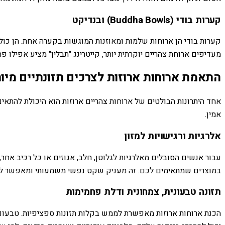
קערות בודי (Buddha Bowls) ובנדיקט
קערות בודי הן ארוחות שלמות ומאוזנות המוגשות בקערה אחת. הן כוללו
מעדיפים ארוחת צהריים יוקרתית יותר, קייטרינג "תבלין" מציע אפילו פ
התאמת ארוחות ארוזות לצרכים תזונתיים מיו
אחד היתרונות הבולטים של ארוחות צהריים ארוזות הוא היכולת להתאים
אמין.
אלרגיות ורגישויות למזון
עבור אנשים הסובלים מאלרגיות לגלוטן, חלב, אגוזים או כל רכיב אח
במוצרים שמתאימים לכם. זה מעניק שקט נפשי משמעותי ומאפשר ליה
תזונה טבעונית, צמחונית ודלת פחמימות
הכנת ארוחות ארוזות מאפשרת לממש בקלות תזונות ספציפיות. טבעונים