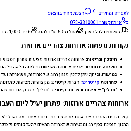
לתפריט ומחירים
הצעת מחיר בווצאפ
או התקשרו:
072-3310061
משלוחים לכל הארץ
החל מ-50 ש״ח למנה
6 עד 1,000 מנות
נקודות מפתח: ארוחות צהריים ארוזות
חיסכון ובריאות:
ארוחות צהריים ארוזות מציעות פתרון חסכוני ו
שליטה תזונתית:
אריזת ארוחות מאפשרת שליטה מלאה על הרכיב
גמישות וגיוון:
ניתן להכין מגוון רחב של ארוחות, משאריות ועד 
פתרונות
קייטרינג
:
חברות קייטרינג מקצועיות מציעות פתרונות 
"תבלין" – איכות וכשרות:
קייטרינג "תבלין" מספק ארוחות צהריי
ארוחות צהריים ארוזות: פתרון יעיל ליום העבו
קצב החיים המהיר מציב אתגר יומיומי בפני רבים מאיתנו: מה נאכל לא
המזון, חוסכת כסף רב ומבטיחה שהארוחה תתאים להעדפותינו ולצרכים התז