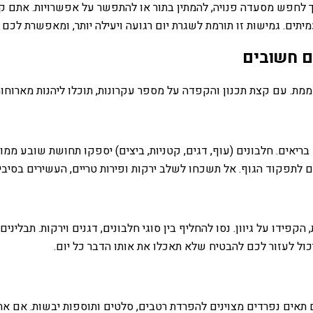
רך לחפש מסעדה פנויה, להמתין בתור או להתפשר על אפשרויות. אתם 
תים. גמישות זו תורמת לשגרת יום רגועה ויעילה יותר, ומאפשרת לכ
ם חשובים
מת. עם קצת תכנון והקפדה על מספר עקרונות, תוכלו ליהנות מארוחות 
בריאים. חלבונים (עוף, דגים, קטניות, ביצים) יספקו תחושת שובע ממ
ים לתפקוד הגוף. אל תשכחו לשלב ירקות ופירות טריים, העשירים בסיבים 
פידו על גיוון. נסו להחליף בין סוגי חלבונים, דגנים וירקות. תבלינים
כול לעזור לכם להבטיח שלא תאכלו את אותו הדבר כל יום.
ם תאים נפרדים מצוינים להפרדת רטבים, סלטים ותוספות יבשות. אם א