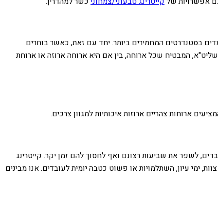
 גם אפשרויות של
קייטרינג טבעוני/צמחוני
כשר למהדרין.
דים בסטנדרטים המחמירים ביותר. יחד עם זאת, כאשר בוחרים
יט"א, המבטיח שכל ארוחה, בין אם היא ארוחה ארוזה או ארוחת
ציעים ארוחות צהריים ארוזות איכותיות למגוון צרכים.
דים, לשפר את שביעות רצונם ואף לחסוך להם זמן יקר. קייטרינג
ות, ימי עיון, השתלמויות או פשוט כטבה יומית לעובדים. אנו מבינים