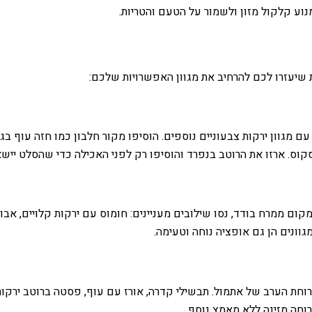
וע קלקול מזון ולשמור על הטעם והטריות.
ות שיעזרו לכם להרחיב את מגוון האפשרויות שלכם:
ם מגוון ירקות צבעוניים נוספים. הוסיפו מקור חלבון כמו חזה עוף בגר
סקוס. ארזו את הרוטב בנפרד והוסיפו רק לפני האכילה כדי שהסלט יישאר
ום ממרח בודד, נסו שילובים מעניינים: חומוס עם ירקות קלויים, אב
 מגוונים הן גם אופציה נוחה וטעימה.
וחת הערב של אתמול. תבשילי קדרה, אורז עם עוף, פסטה ברוטב ירקות 
ארוחה מזינה ללא מאמץ נוסף.