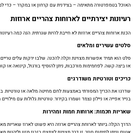
האוכל בטמפרטורה מתאימה – בצידנית עם קרחון או במקרר – כדי למנ
רעיונות יצירתיים לארוחות צהריים ארוזות
הכנת ארוחות צהריים ארוזות לא חייבת להיות שגרתית. הנה כמה רעיונ
סלטים עשירים ומלאים
סלט הוא תמיד אפשרות מצוינת וקלה להכנה. שלבו ירקות עלים טריים ע
או ביצה קשה. לפחמימות מורכבות, ניתן להוסיף בורגול, קינואה או קו
כריכים וטורטיות משודרגים
שדרגו את הכריך המסורתי באמצעות לחם מחיטה מלאה או טורטיות. במק
בנייר אפייה או ניילון נצמד ושמרו בקירור. טורטיות גלולות עם מילויים
שאריות חכמות: ארוחות חמות ומהירות
הדרך הקלה ביותר לארוחת צהריים ארוזה היא פשוט לארוז שאריות מאר
אטום וניתן לחימום חוזר. זו דרך מצוינת לצמצם בזבוז מזון וליהנות מ