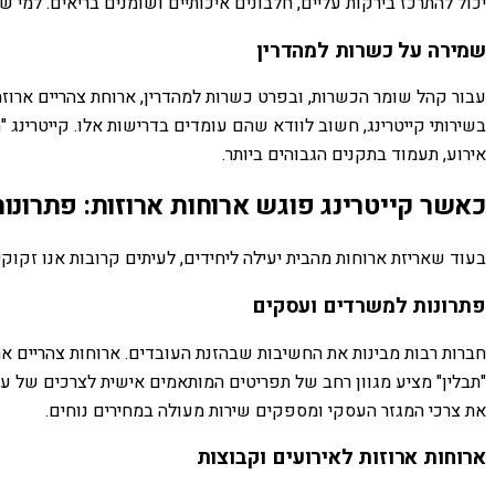
יכול להתרכז בירקות עליים, חלבונים איכותיים ושומנים בריאים. למי 
שמירה על כשרות למהדרין
עבור קהל שומר הכשרות, ובפרט כשרות למהדרין, ארוחת צהריים ארוזה
בשירותי קייטרינג, חשוב לוודא שהם עומדים בדרישות אלו. קייטרינג "
אירוע, תעמוד בתקנים הגבוהים ביותר.
כאשר קייטרינג פוגש ארוחות ארוזות: פתרונו
בעוד שאריזת ארוחות מהבית יעילה ליחידים, לעיתים קרובות אנו זקוקים
פתרונות למשרדים ועסקים
חברות רבות מבינות את החשיבות שבהזנת העובדים. ארוחות צהריים אר
"תבלין" מציע מגוון רחב של תפריטים המותאמים אישית לצרכים של עסקי
את צרכי המגזר העסקי ומספקים שירות מעולה במחירים נוחים.
ארוחות ארוזות לאירועים וקבוצות