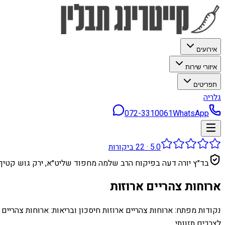
אירועים
איזורי שירות
תפריטים
גלריה
072-3310061
WhatsApp
5.0
·
22
ביקורות
בד״ץ יורה דעה בפיקוח הרב שלמה מחפוד שליט״א, ירק גוש קטיף
ארוחות צהריים ארוזות
נקודות מפתח: ארוחות צהריים ארוזות חיסכון ובריאות: ארוחות צהריי
לצרכים תזונתי