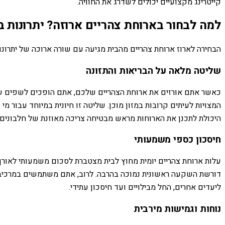
קייטרינג מקצועיים יכולים לשדרג את החוויה.
למה לבחור בארוחת צהריים ארוזה? יתרונות ב
הבחירה לארוז ארוחת צהריים מהבית מגיעה עם שורה ארוכה של יתרונות
שליטה מלאה על הבריאות והתזונה
כאשר אתם אורזים את ארוחת הצהריים שלכם, אתם הופכים לשפים של ה
המצויות לעיתים קרובות במזון מוכן. שליטה זו חיונית במיוחד עבור מי
היכולת לתכנן את הארוחות מראש מבטיחה צריכה מאוזנת של חלבונים, פ
חיסכון כספי משמעותי
עלות ארוחת צהריים יומית מחוץ לבית מצטברת לסכום משמעותי לאורך ז
דורשת השקעה ראשונית נמוכה בהרבה. לרוב, אתם משתמשים במרכיבים 
ליעדים אחרים, החל מבילויים ועד חיסכון עתידי.
נוחות וגמישות מירבית