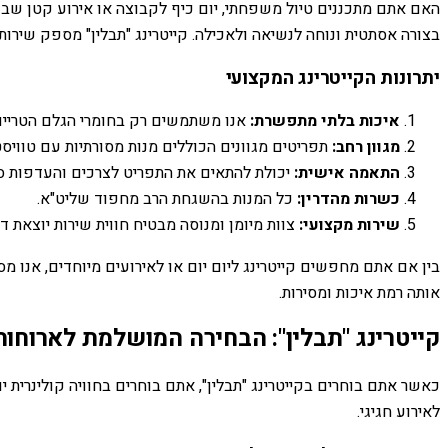
האם אתם מתכננים טיול משפחתי, יום כיף לקבוצה או אירוע קטן שבו 
בצורה אסתטית ונוחה לנשיאה ולאכילה. קייטרינג "תבלין" מספק שירות
יתרונות הקייטרינג המקצועי
איכות בלתי מתפשרת:
אנו משתמשים רק בחומרי הגלם הטריים ו
מגוון רחב:
תפריטים מגוונים הכוללים מנות מסורתיות עם טוויסט
התאמה אישית:
יכולת להתאים את התפריט לצרכים והעדפות ס
כשרות מהדרין:
כל המנות בהשגחת הרב מחפוד שליט"א.
שירות מקצועי:
צוות מיומן ומנוסה מבטיח חווית שירות יוצאת דו
בין אם אתם מחפשים קייטרינג ליום יום או לאירועים מיוחדים, אנו מ
אותה רמת איכות ומסירות.
קייטרינג "תבלין": הבחירה המושלמת לארוחות 
כאשר אתם בוחרים בקייטרינג "תבלין", אתם בוחרים בחוויה קולינרית י
לאירוע חגיגי.