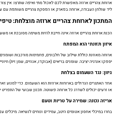
ארוחת צהריים ארוזה מאפשרת לכם לאכול מתי ואיפה שתרצו. אין צו
ליד שולחן העבודה, ארוחה בפארק או הפסקת צהריים משותפת עם עמי
המתכון לארוחת צהריים ארוזה מוצלחת: טיפי
הכנת ארוחת צהריים ארוזה אינה חייבת להיות משימה מסובכת או משעמ
איזון תזונתי הוא המפתח
ארוחה מאוזנת כוללת שילוב של חלבונים, פחמימות מורכבות ושומנים 
יספקו אנרגיה יציבה. שומנים בריאים (אבוקדו, אגוזים, שמן זית) חיוני
גיוון: נגד השעמום בצלחת
אחד האתגרים הגדולים בארוחות ארוזות הוא השעמום. כדי למנוע זאת, הק
או זרעים יכולים לשדרג כל ארוחה פשוטה. תכנון שבועי של התפריט י
אריזה נכונה: שמירה על טריות וטעם
בחרו במיכלי אחסון אטומים היטב, עמידים ונוחים לנשיאה. מיכלים ע