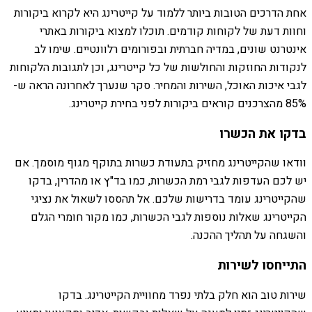
אחת הדרכים הטובות ביותר ללמוד על קייטרינג היא לקרוא ביקורות
וחוות דעת של לקוחות קודמים. תוכלו למצוא ביקורות באתרי
אינטרנט שונים, במדיה חברתית ובפורומים רלוונטיים. שימו לב
לנקודות החוזקות והחולשות של כל קייטרינג, וכן לתגובות הלקוחות
לגבי איכות האוכל, השירות והמחיר. סקר שנערך לאחרונה הראה ש-
85% מהצרכנים קוראים ביקורות לפני בחירת קייטרינג.
בדקו את הכשרו
וודאו שהקייטרינג מחזיק בתעודת כשרות בתוקף מגוף מוסמך. אם
יש לכם העדפות לגבי רמת הכשרות, כמו בד"ץ או מהדרין, בדקו
שהקייטרינג עומד בדרישות שלכם. אל תהססו לשאול את נציגי
הקייטרינג שאלות נוספות לגבי הכשרות, כמו מקור חומרי הגלם
והשגחה על תהליך ההכנה.
התייחסו לשירות
שירות טוב הוא חלק בלתי נפרד מחוויית הקייטרינג. בדקו