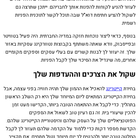
לעזור להניע לקוחות להפנות אותך לחבריהם. ייתכן שתרצה גם
לשקול להציע חתימת דוא"ל שבה תוכל לקשר לתוכנית הפניות
רשמית.
בנוסף, כדאי ליצור נוכחות חזקה במדיה החברתית. היה פעיל בטוויטר
ובפייסבוק, וודא שאתה משתתף בקבוצות נטוורקינג עסקיות באזור
שלך. זה יעזור לך לבנות קשרים עם בעלי עסקים וספקים מקומיים
אחרים, מה שיגדיל את הסיכוי שלך לקבל הפניות.
שקול את הצרכים וההעדפות שלך
בחירת
קייטרינג
להאכיל את ההמון שלך תהיה חוויה בפני עצמה, אבל
בחירת הקייטרינג המתאים ליום המיוחד שלך היא רק השלב הראשון
בתהליך. כדי לקבל את ההתאמה הטובה ביותר, הקדישו מעט זמן
להכין שיעורי בית. זה גם רעיון טוב לשאול את הספקים
הפוטנציאליים שלך על העסק שלהם והיסטוריית הקייטרינג שלהם.
הקדשת מספר דקות כדי ללמוד על הקדמה שלהם תעזור לך לקבל
החלטה טובה יותר ולהבטיח לך יום מיוחד נטול מתחים. אם תקציב