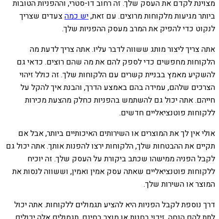
מצוינת לקדם את העסק שלך. זה רחוב דו-סטרי, וההפניות הטובות
ביותר מגיעות מלקוחות מרוצים.
עם זאת,
יש כמה
צעדים שצריך
לנקוט כדי להפיק את המרב מעסק ההפניות שלך.
אתה צריך ליצור מותג ששווה לדבר עליו. אתה צריך לדעת מה
הלקוחות מחפשים כדי לספק להם את מה שהם רוצים. כדאי גם
להשקיע מאמץ בבניית קשרים עם הלקוחות שלך. זה כולל זיהוי
הצרכים שלהם, עמידה בהם באמצע הדרך, והבנת איך להקל על
חייהם. אתה יכול גם להשתמש בהפניות כחלק מהצעת מכירות
ללקוחות פוטנציאליים חדשים.
אולי אין לך את המוצרים או השירותים האיכותיים ביותר, אבל אם
תקיים את ההבטחות שלך, הלקוחות ירצו להפנות אותך. אתה יכול גם
לקבל הפניה ממישהו שכתב ביקורת על העסק שלך. זה יוכיח
ללקוחות פוטנציאליים שאתה עסק אמין ואמין, וששווה לנסות את
המוצר או השירות שלך.
דרך נוספת לקבל הפניות היא להציע תגמולים ללקוחות. אתה יכול
לתת להם הנחה, זיכוי בחנות או מוצר בחינם. תגמולים אלה יכולים