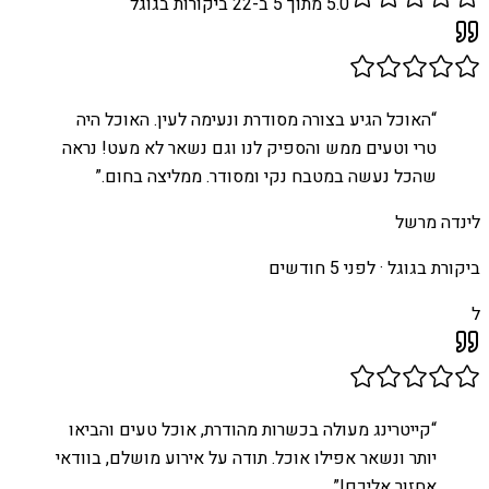
5.0
מתוך 5 ב-
22
ביקורות בגוגל
“
האוכל הגיע בצורה מסודרת ונעימה לעין. האוכל היה
טרי וטעים ממש והספיק לנו וגם נשאר לא מעט! נראה
שהכל נעשה במטבח נקי ומסודר. ממליצה בחום.
”
לינדה מרשל
ביקורת בגוגל ·
לפני 5 חודשים
ל
“
קייטרינג מעולה בכשרות מהודרת, אוכל טעים והביאו
יותר ונשאר אפילו אוכל. תודה על אירוע מושלם, בוודאי
אחזור אליכם!
”