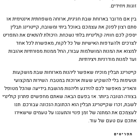
זוגות ויחידים.
בין אם מדובר בארוחת שבת חגיגית, ארוחה משפחתית אינטימית או
סתם רצון לפנק את עצמכם באוכל ביתי ומשובח, קייטרינג תבלין
יספק לכם חוויה קולינרית בלתי נשכחת. היכולת להתאים את התפריט
לצרכים ולהעדפות האישיות של כל לקוח, מאפשרת לכל אחד
למצוא את המנות המושלמות עבורו, החל ממנות מסורתיות אהובות
ועד למנות מודרניות ויצירתיות.
קייטרינג תבלין מוכיח שאפשר ליהנות מארוחות שבת מושקעות
וטעימות בלי להשקיע שעות ארוכות במטבח. השירות המקצועי
והאדיב מאפשר לכם להירגע וליהנות מהשבת בידיעה שהכל מטופל
בצורה הטובה ביותר. אז בפעם הבאה שאתם מחפשים פתרון קולינרי
לשבת, זכרו שקייטרינג תבלין הוא הכתובת הנכונה עבורכם. תנו
לעצמכם את המתנה של זמן פנוי והתענגו על טעמים שישאירו
אתכם עם טעם של עוד.
תפריטים