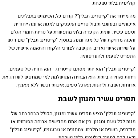
קולינרית בלתי נשכחת.
מה מייחד את "קייטרינג תבלין"? קודם כל, השימוש בתבלינים
איכותיים ובעשבי תיבול טריים המעניקים למנות ארומה ייחודית
וטעם עשיר. שנית, הקפדה בלתי מתפשרת על טריות חומרי הגלם
והכנה מדויקת של כל מנה ומנה. בנוסף, "קייטרינג תבלין" שם דגש
על שירות אישי ואדיב, הקשבה לצורכי הלקוח והתאמה אישית של
התפריט לטעמו ולהעדפותיו.
"קייטרינג תבלין" הוא יותר מסתם קייטרינג - הוא חוויה של טעמים,
ריחות ואווירה ביתית. הוא הבחירה המושלמת למי שמחפש לשדרג את
ארוחות השבת וליהנות מאוכל טעים, איכותי וכשר ללא מאמץ.
תפריט עשיר ומגוון לשבת
"קייטרינג תבלין" מציע תפריט עשיר ומגוון, הכולל מבחר רחב של
מנות לכל טעם וסגנון. בין אם אתם מחפשים ארוחה מסורתית או
מודרנית, בשרית או חלבית, צמחונית או טבעונית, "קייטרינג תבלין"
ידאג לכם לחוויה קולינרית בלתי נשכחת.