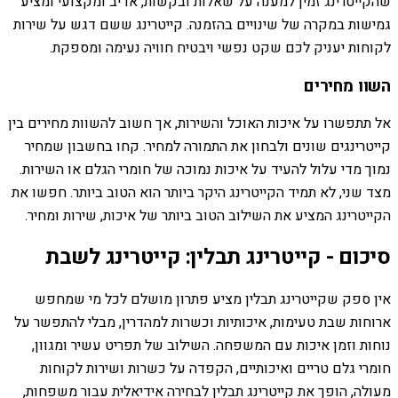
שהקייטרינג זמין למענה על שאלות ובקשות, אדיב ומקצועי ומציע
גמישות במקרה של שינויים בהזמנה. קייטרינג ששם דגש על שירות
לקוחות יעניק לכם שקט נפשי ויבטיח חוויה נעימה ומספקת.
השוו מחירים
אל תתפשרו על איכות האוכל והשירות, אך חשוב להשוות מחירים בין
קייטרינגים שונים ולבחון את התמורה למחיר. קחו בחשבון שמחיר
נמוך מדי עלול להעיד על איכות נמוכה של חומרי הגלם או השירות.
מצד שני, לא תמיד הקייטרינג היקר ביותר הוא הטוב ביותר. חפשו את
הקייטרינג המציע את השילוב הטוב ביותר של איכות, שירות ומחיר.
סיכום - קייטרינג תבלין: קייטרינג לשבת
אין ספק שקייטרינג תבלין מציע פתרון מושלם לכל מי שמחפש
ארוחות שבת טעימות, איכותיות וכשרות למהדרין, מבלי להתפשר על
נוחות וזמן איכות עם המשפחה. השילוב של תפריט עשיר ומגוון,
חומרי גלם טריים ואיכותיים, הקפדה על כשרות ושירות לקוחות
מעולה, הופך את קייטרינג תבלין לבחירה אידיאלית עבור משפחות,