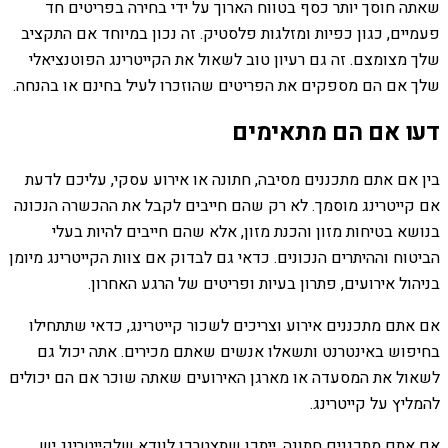
שאתה חוסך יותר כסף בטווח הארוך על ידי בחירה בפריטים חד
פעמיים, כגון כפיות ומזלגות פלסטיק. זה נכון במיוחד אם התקציב
שלך מצומצם. זה גם רעיון טוב לשאול את הקייטרינג הפוטנציאלי
שלך אם הם מספקים את הפריטים שהוזכרו לעיל בחינם או בהנחה.
דעו אם הם מתאימים
בין אם אתם מתכננים מסיבה, חתונה או אירוע עסקי, עליכם לדעת
אם קייטרינג מוסמך. לא רק שהם חייבים לקבל את ההכשרה הנכונה
בנושא בטיחות מזון והכנת מזון, אלא שהם חייבים להיות בעלי
הביטוח וההיתרים הנכונים. כדאי גם לבדוק אם צוות הקייטרינג מיומן
בניהול אירועים, פתרון בעיות ופריטים של הרגע האחרון.
אם אתם מתכננים אירוע וצריכים לשכור קייטרינג, כדאי שתתחילו
בחיפוש באינטרנט ותשאלו אנשים שאתם מכירים. אתה יכול גם
לשאול את המסעדה או מארגן האירועים שאתה שוכר אם הם יכולים
להמליץ ​​על קייטרינג.
אם אתם מתכננים חתונה, ייתכן שתצטרכו לוודא שלקייטרינג יש