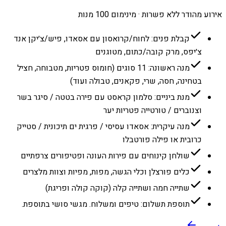
אירוע מהודר ללא פשרות · מינימום 100 מנות
קבלת פנים: לחוח/קרואסון עם אסאדו, פיש/צ׳יקן אנד
צ׳יפס, מרק קובה/כתום, מטוגנים
מנה ראשונה: 11 סוגים (חומוס פטריות, מטבוחה, חציל
בטחינה, חסה, שרי, פקאנים, טבולה ועוד)
מנת ביניים: סלמון קראסט עם פירה בטטה / סיגר בשר
וצנוברים / טורטייה פטריות יער
מנה עיקרית: אסאדו עסיסי / פרגית ים תיכונית / סטייק
כרובית או פילה פורטבלו
שולחן קינוחים עם פירות העונה ופטיפורים צרפתיים
כלים פורצלן וכלי הגשה, מפות, מפיות וצוות מלצרים
שתייה חמה ושתייה קלה (קוקה קולה ופריגת)
תוספת תשלום: טיפים ומשלוח. מגשי סושי בתוספת.