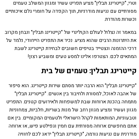
וטרי, "קייטרינג תבלין" מציע תפריט עשיר ומגוון המשלב טעמים
מסורתיים עם נגיעות מודרניות, תוך הקפדה על חומרי גלם איכותיים
וכשרות מהודרת.
במאמר זה נצלול לעולם הקולינרי של "קייטרינג תבלין" ונבחן מקרוב
את היתרונות הרבים שהוא מציע. נכיר את התפריט הייחודי, נלמד על
דרכי ההזמנה ונצטייד בטיפים חשובים לבחירת קייטרינג לשבת
המתאים לכם. הצטרפו אלינו למסע טעים ומשביע רצון!
קייטרינג תבלין: טעמים של בית
"קייטרינג תבלין" הוא הרבה יותר מסתם שירות קייטרינג. הוא סיפור
של אהבה לאוכל, למסורת ולחיבור בין אנשים. "קייטרינג תבלין"
מתמחה בהכנת ארוחות שבת למשפחות ולאירועים קטנים. התפריט
מגוון ועשיר ומציע מגוון רחב של מנות בשריות, חלביות, צמחוניות
וטבעוניות, המותאמות לקהל הישראלי ולטעמים המקומיים. בין אם
אתם מחפשים ארוחה מסורתית עם חמין וגפילטע פיש, או ארוחה
מודרנית עם נגיעות גורמה, "קייטרינג תבלין" ידאג לכם לחוויה