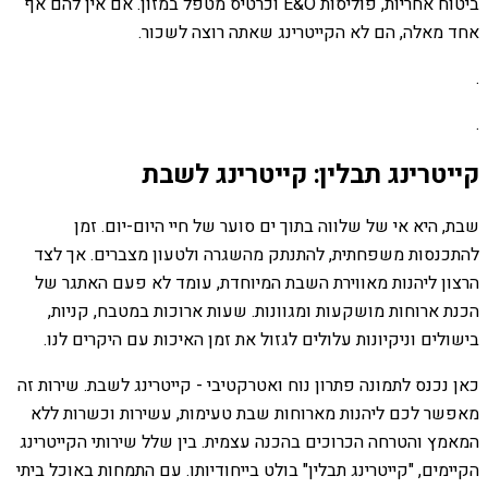
ביטוח אחריות, פוליסות E&O וכרטיס מטפל במזון. אם אין להם אף
אחד מאלה, הם לא הקייטרינג שאתה רוצה לשכור.
.
.
קייטרינג תבלין: קייטרינג לשבת
שבת, היא אי של שלווה בתוך ים סוער של חיי היום-יום. זמן
להתכנסות משפחתית, להתנתק מהשגרה ולטעון מצברים. אך לצד
הרצון ליהנות מאווירת השבת המיוחדת, עומד לא פעם האתגר של
הכנת ארוחות מושקעות ומגוונות. שעות ארוכות במטבח, קניות,
בישולים וניקיונות עלולים לגזול את זמן האיכות עם היקרים לנו.
כאן נכנס לתמונה פתרון נוח ואטרקטיבי - קייטרינג לשבת. שירות זה
מאפשר לכם ליהנות מארוחות שבת טעימות, עשירות וכשרות ללא
המאמץ והטרחה הכרוכים בהכנה עצמית. בין שלל שירותי הקייטרינג
הקיימים, "קייטרינג תבלין" בולט בייחודיותו. עם התמחות באוכל ביתי