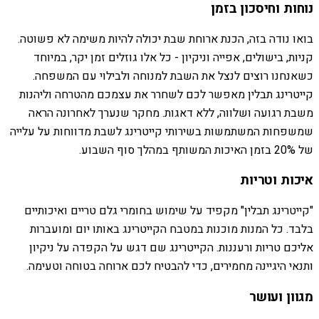
נוחות וחיסכון בזמן
בואו נודה בזה, הכנת ארוחת שבת יכולה להיות משימה לא פשוטה.
קניות, בישולים, אפייה וניקיון - כל אלו גוזלים זמן יקר, במיוחד
כשאנחנו רוצים לנצל את השבת למנוחה ולבילוי עם המשפחה.
קייטרינג תבלין מאפשר לכם לשחרר את עצמכם מהטרחה וליהנות
משבת רגועה ושלווה, ללא דאגות. מחקר שנערך לאחרונה הראה
שמשפחות המשתמשות בשירותי קייטרינג לשבת מדווחות על עלייה
של 20% בזמן האיכות המשותף במהלך סוף השבוע.
איכות וטריות
"קייטרינג תבלין" מקפיד על שימוש בחומרי גלם טריים ואיכותיים
בלבד. כל המנות מוכנות במטבח הקייטרינג באותו יום ומועברות
אליכם טריות ורעננות. הקייטרינג שם דגש על הקפדה על ניקיון
ותנאי היגיינה מחמירים, כדי להבטיח לכם ארוחה בטוחה וטעימה.
מגוון ועושר