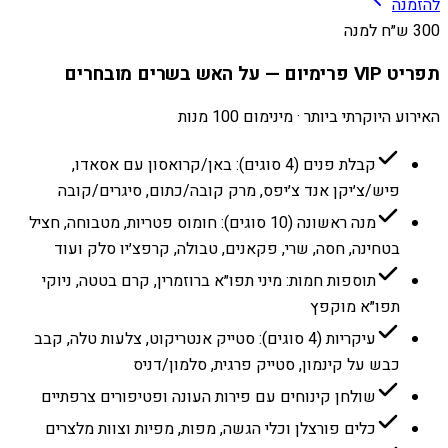
להזמנה
300 ש״ח למנה
תפריט VIP פרימיום — על האש בשרים מובחרים
האירוע היוקרתי ביותר · מינימום 100 מנות
קבלת פנים (4 סוגים): באן/קרואסון עם אסאדו,
פיש/צ׳יקן אנד צ׳יפס, מרק קובה/כתום, סיגרים/קובה
מנה ראשונה (10 סוגים): חומוס פטריות, מטבוחה, חציל
בטחינה, חסה, שרי, פקאנים, טבולה, קרפצ׳יו סלק ועוד
תוספות חמות: מיני תפו״א ברוזמרין, קרם בטטה, ניוקי
תפו״א מוקפץ
עיקריות (4 סוגים): סטייק אנטריקוט, צלעות טלה, קבב
כבש על קינמון, סטייק פרגית, סלמון/דניס
שולחן קינוחים עם פירות העונה ופטיפורים צרפתיים
כלים פורצלן וכלי הגשה, מפות, מפיות וצוות מלצרים