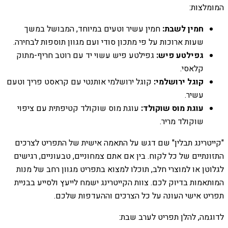
המומלצות:
חמין לשבת:
חמין עשיר וטעים במיוחד, המבושל במשך
שעות ארוכות על פי מתכון סודי ועם מגוון תוספות לבחירה.
גפילטע פיש:
גפילטע פיש עשוי יד עם רוטב חריף-מתוק
קלאסי.
קוגל ירושלמי:
קוגל ירושלמי אותנטי עם קראסט פריך וטעם
עשיר.
עוגת מוס שוקולד:
עוגת מוס שוקולד קטיפתית עם ציפוי
שוקולד מריר.
"קייטרינג תבלין" שם דגש על התאמה אישית של התפריט לצרכים
התזונתיים של כל לקוח. בין אם אתם צמחוניים, טבעוניים, רגישים
לגלוטן או למוצרי חלב, תוכלו למצוא בתפריט מגוון רחב של מנות
המותאמות בדיוק לכם. צוות הקייטרינג ישמח לייעץ ולסייע בבניית
תפריט אישי העונה על כל הצרכים וההעדפות שלכם.
לדוגמה, להלן תפריט לערב שבת: