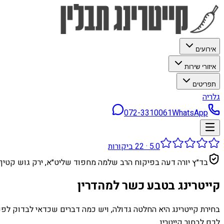
אירועים
איזורי שירות
תפריטים
גלריה
072-3310061
WhatsApp
5.0
·
22
ביקורות
בד״ץ יורה דעה בפיקוח הרב שלמה מחפוד שליט״א, ירק גוש קטיף
קייטרינג בטבע כשר למהדרין
בחירת קייטרינג היא החלטה גדולה, ויש כמה דברים שכדאי לבדוק לפנ
לכם לבחור קייטרינ