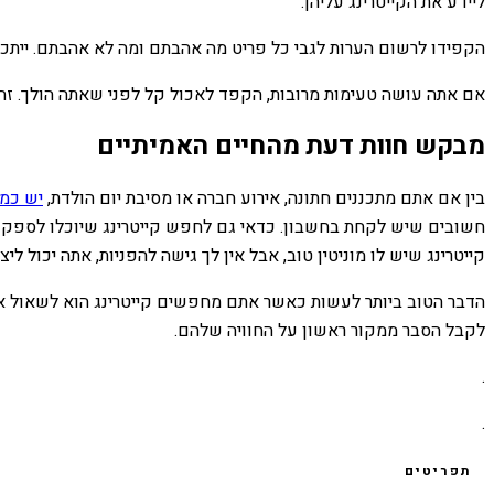
ליידע את הקייטרינג עליהן.
הקפידו לרשום הערות לגבי כל פריט מה אהבתם ומה לא אהבתם. ייתכן 
אם אתה עושה טעימות מרובות, הקפד לאכול קל לפני שאתה הולך. זה 
מבקש חוות דעת מהחיים האמיתיים
בין אם אתם מתכננים חתונה, אירוע חברה או מסיבת יום הולדת,
יש כמ
חשובים שיש לקחת בחשבון. כדאי גם לחפש קייטרינג שיוכלו לספק לכם
קייטרינג שיש לו מוניטין טוב, אבל אין לך גישה להפניות, אתה יכול
הדבר הטוב ביותר לעשות כאשר אתם מחפשים קייטרינג הוא לשאול את ה
לקבל הסבר ממקור ראשון על החוויה שלהם.
.
.
תפריטים