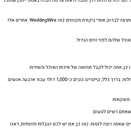
רות קיבלו את הדירוגים הטובים ביותר. הם יכולים להיות דרך טובה לראות על מה חברה באמת. ייתכן שתוכל
הדרך הטובה ביותר למצוא קייטרינג עם ניסיון היא לבקש הפניות. אם אתם מחפשים חתונה, אולי תרצו לקבל המלצות מחברים. כמו כן, ייתכן שתרצה לבדוק אתרי ביקורת מקוונים כמו WeddingWire. אתרים אלו
אוכל שלהם לפני היום הגדול.
 כן, אתה יכול לקבל תחושה של איכות האוכל והשירות.
רוב הקייטרינגים מציעים טעימות. אם אתה בחוזה, הם עשויים לוותר על עמלת הטעימה. עליך גם לשאול לגבי עמלות נוספות שעשויות להיות חלות. בדרך כלל, קייטרינג גובים כ-1,000 דולר עבור ארבעה אנשים.
 משקאות.
שאתם רוצים לטעום.
ם שאתה רוצה לנסות. כמו כן, אם יש לכם הגבלות תזונתיות, דאגו