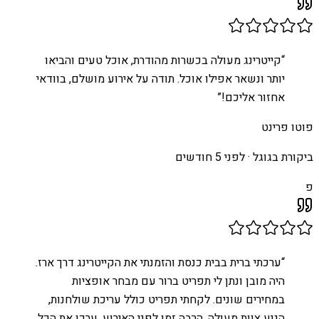
“
קייטרינג מעולה בכשרות מהודרת, אוכל טעים והביאו
יותר ונשאר אפילו אוכל. תודה על אירוע מושלם, בוודאי
אחזור אליכם!
”
פוטו פרינט
ביקורת בגוגל ·
לפני 5 חודשים
פ
“
ערכתי ברית בבית כנסת והזמנתי את הקייטרינג דרך ארז.
היה מובן ונתן לי תפריט ברור עם מבחר אופציות
במחירים שונים. לקחתי תפריט כולל עריכת שולחנות,
הגיע צוות מעולה, הרבה זמן לפני האירוע, ערכו את הכל