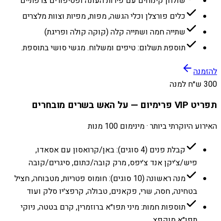
שולחן קינוחים עם פירות העונה ופטיפורים צרפתיים
כלים פורצלן וכלי הגשה, מפות, מפיות וצוות מלצרים
שתייה חמה ושתייה קלה (קוקה קולה ופריגת)
תוספת תשלום: טיפים ומשלוח. מגשי סושי בתוספת.
להזמנה
300 ש״ח למנה
תפריט VIP פרימיום — על האש בשרים מובחרים
האירוע היוקרתי ביותר · מינימום 100 מנות
קבלת פנים (4 סוגים): באן/קרואסון עם אסאדו,
פיש/צ׳יקן אנד צ׳יפס, מרק קובה/כתום, סיגרים/קובה
מנה ראשונה (10 סוגים): חומוס פטריות, מטבוחה, חציל
בטחינה, חסה, שרי, פקאנים, טבולה, קרפצ׳יו סלק ועוד
תוספות חמות: מיני תפו״א ברוזמרין, קרם בטטה, ניוקי
תפו״א מוקפץ