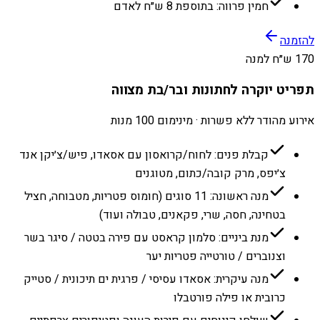
חמין פרווה: בתוספת 8 ש״ח לאדם
להזמנה
170 ש״ח למנה
תפריט יוקרה לחתונות ובר/בת מצווה
אירוע מהודר ללא פשרות · מינימום 100 מנות
קבלת פנים: לחוח/קרואסון עם אסאדו, פיש/צ׳יקן אנד
צ׳יפס, מרק קובה/כתום, מטוגנים
מנה ראשונה: 11 סוגים (חומוס פטריות, מטבוחה, חציל
בטחינה, חסה, שרי, פקאנים, טבולה ועוד)
מנת ביניים: סלמון קראסט עם פירה בטטה / סיגר בשר
וצנוברים / טורטייה פטריות יער
מנה עיקרית: אסאדו עסיסי / פרגית ים תיכונית / סטייק
כרובית או פילה פורטבלו