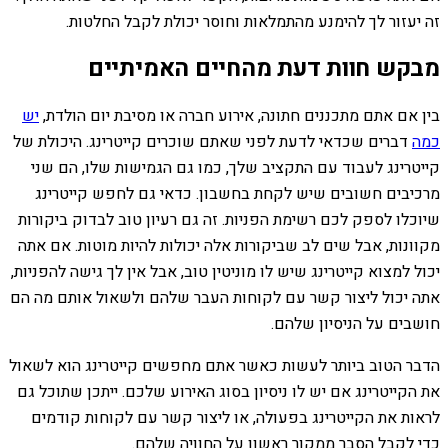
זה יעזור לך להימנע מהתמלאות וחוסר יכולת לקבל החלטות.
מבקש חוות דעת מהחיים האמיתיים
בין אם אתם מתכננים חתונה, אירוע חברה או מסיבת יום הולדת,
יש
כמה
דברים שכדאי לדעת לפני שאתם שוכרים קייטרינג.
היכולת של
קייטרינג לעבוד עם התקציב שלך, כמו גם הגמישות שלו, הם שני
מרכיבים חשובים שיש לקחת בחשבון. כדאי גם לחפש קייטרינג
שיוכלו לספק לכם רשימת הפניות. זה גם רעיון טוב לבדוק ביקורות
מקוונות, אבל שים לב שביקורות אלה יכולות להיות מוטות. אם אתה
יכול למצוא קייטרינג שיש לו מוניטין טוב, אבל אין לך גישה להפניות,
אתה יכול ליצור קשר עם לקוחות העבר שלהם ולשאול אותם מה הם
חושבים על הניסיון שלהם.
הדבר הטוב ביותר לעשות כאשר אתם מחפשים קייטרינג הוא לשאול
את הקייטרינג אם יש לו ניסיון בסוג האירוע שלכם. ייתכן שתוכל גם
לראות את הקייטרינג בפעולה, או ליצור קשר עם לקוחות קודמים
כדי לקבל הסבר ממקור ראשון על החוויה שלהם.