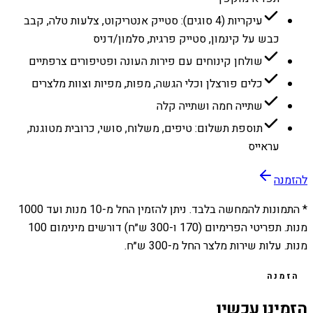
עיקריות (4 סוגים): סטייק אנטריקוט, צלעות טלה, קבב
כבש על קינמון, סטייק פרגית, סלמון/דניס
שולחן קינוחים עם פירות העונה ופטיפורים צרפתיים
כלים פורצלן וכלי הגשה, מפות, מפיות וצוות מלצרים
שתייה חמה ושתייה קלה
תוספת תשלום: טיפים, משלוח, סושי, כרובית מטוגנת,
עראייס
להזמנה
* התמונות להמחשה בלבד. ניתן להזמין החל מ-
10
מנות ועד
1000
מנות. תפריטי הפרימיום (170 ו-300 ש״ח) דורשים מינימום 100
מנות. עלות שירות מלצר החל מ-300 ש״ח.
הזמנה
הזמינו עכשיו