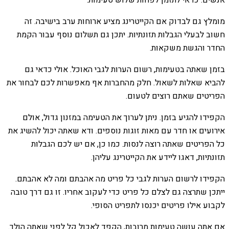
אנשים. כדאי לתזמן לפחות שלוש טעימות.
מומלץ גם לבדוק אם הקייטרינג מציע ארוחות ערב בישיבה. זה
חשוב לבעלי הגבלות תזונתיות. יתכן גם תשלום נוסף עבור הקמת
החדר והגשת משקאות.
בזמן שאתה בטעימות, רשום הערות לגבי האוכל. אולי כדאי גם
להביא שאלות לשאול. חלק מהחברות אף מאפשרות לכם לבחור את
הפריטים שאתם רוצים לטעום.
הקפידו להגיע בזמן. ניתן לערוך את הטעימה במזנון גדול, אולם
אירועים או חדר עם מאות זוגות נוספים. ודא שאתה יכול להשיג את
כל הפריטים שאתה רוצה לנסות. כמו כן, אם יש לכם הגבלות
תזונתיות, דאגו ליידע את הקייטרינג עליהן.
הקפידו לרשום הערות לגבי כל פריט מה אהבתם ומה לא אהבתם.
ייתכן שתרצה גם לצלם כל פריט כדי לעקוב אחריו. זו גם דרך טובה
לקבוע אילו פריטים יכנסו לתפריט הסופי.
אם אתה עושה טעימות מרובות, הקפד לאכול קל לפני שאתה הולך.