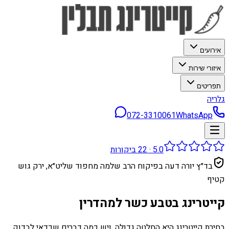
אירועים
איזורי שירות
תפריטים
גלריה
072-3310061
WhatsApp
5.0
·
22
ביקורות
בד״ץ יורה דעה בפיקוח הרב שלמה מחפוד שליט״א, ירק גוש
קטיף
קייטרינג בטבע כשר למהדרין
בחירת קייטרינג היא החלטה גדולה, ויש כמה דברים שכדאי לבדוק