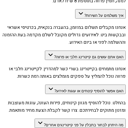
למנה, חמין פרווה בתוספת 8 ש״ח לאדם.
איך משלמים על השירות?
אנחנו מקבלים תשלום במזומן, בהעברה בנקאית, בכרטיסי אשראי
ובבקשות ביט. לאירועים גדולים מקובל לשלם מקדמה בעת ההזמנה
וההשלמה לפני או ביום האירוע.
האם אתם עושים גם קייטרינג חלבי או פרווה?
אנחנו מתמחים בקייטרינג בשרי כשר למהדרין. לקייטרינג חלבי או
פרווה נוכל להמליץ על ספקים מומלצים באותה רמת כשרות.
האם אפשר להוסיף קינוחים או עוגות לאירוע?
בהחלט. נוכל להוסיף מגוון קינוחים, פירות העונה, עוגות מעוצבות
ומזנון מתוקים לבחירתכם. צרו קשר לקבלת הצעת מחיר מותאמת.
מה היתרון לבחור בתבלין על פני קייטרינגים אחרים?