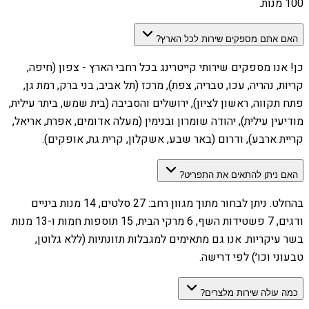
100 מנות.
האם אתם מספקים שירות לכל הארץ?
כן! אנו מספקים שירותי קייטרינג בכל רחבי הארץ - צפון (חיפה,
קריות, נהריה, עכו, טבריה, צפת), מרכז (תל אביב, בני ברק, רמת גן,
פתח תקווה, ראשון לציון), ירושלים והסביבה (בית שמש, ביתר עילית,
מודיעין עילית), יהודה שומרון ובנימין (מעלה אדומים, אפרת, אריאל,
קריית ארבע), ודרום (באר שבע, אשקלון, קרית גת, אופקים).
האם ניתן להתאים את התפריט?
בהחלט. ניתן לבחור מתוך מגוון רחב: 27 סלטים, 14 מנות ביניים
ודגים, 7 פשטידות השף, 6 מרקי הבית, 15 תוספות חמות ו-13 מנות
בשר עיקריות. אנו גם מתאימים למגבלות תזונתיות (ללא גלוטן,
טבעוני וכו׳) לפי דרישה.
כמה עולה שירות מלצרים?