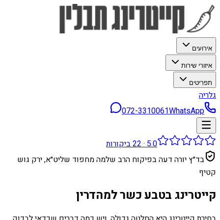
אירועים
איזורי שירות
תפריטים
גלריה
072-3310061
WhatsApp
5.0
·
22
ביקורות
בד״ץ יורה דעה בפיקוח הרב שלמה מחפוד שליט״א, ירק גוש
קטיף
קייטרינג בטבע כשר למהדרין
בחירת קייטרינג היא החלטה גדולה, ויש כמה דברים שכדאי לבדוק