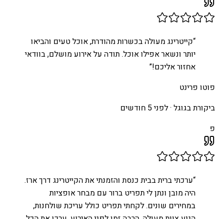
“
קייטרינג מעולה בכשרות מהודרת, אוכל טעים והביאו
יותר ונשאר אפילו אוכל. תודה על אירוע מושלם, בוודאי
אחזור אליכם!
”
פוטו פרינט
ביקורת בגוגל ·
לפני 5 חודשים
פ
“
ערכתי ברית בבית כנסת והזמנתי את הקייטרינג דרך ארז.
היה מובן ונתן לי תפריט ברור עם מבחר אופציות
במחירים שונים. לקחתי תפריט כולל עריכת שולחנות,
הגיע צוות מעולה, הרבה זמן לפני האירוע, ערכו את הכל