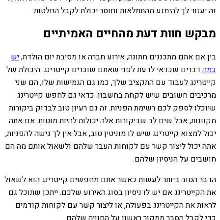
זה יעזור לך להימנע מהתמלאות וחוסר יכולת לקבל החלטות.
מבקש חוות דעת מהחיים האמיתיים
בין אם אתם מתכננים חתונה, אירוע חברה או מסיבת יום הולדת,
יש
כמה
דברים שכדאי לדעת לפני שאתם שוכרים קייטרינג.
היכולת של
קייטרינג לעבוד עם התקציב שלך, כמו גם הגמישות שלו, הם שני
מרכיבים חשובים שיש לקחת בחשבון. כדאי גם לחפש קייטרינג
שיוכלו לספק לכם רשימת הפניות. זה גם רעיון טוב לבדוק ביקורות
מקוונות, אבל שים לב שביקורות אלה יכולות להיות מוטות. אם אתה
יכול למצוא קייטרינג שיש לו מוניטין טוב, אבל אין לך גישה להפניות,
אתה יכול ליצור קשר עם לקוחות העבר שלהם ולשאול אותם מה הם
חושבים על הניסיון שלהם.
הדבר הטוב ביותר לעשות כאשר אתם מחפשים קייטרינג הוא לשאול
את הקייטרינג אם יש לו ניסיון בסוג האירוע שלכם. ייתכן שתוכל גם
לראות את הקייטרינג בפעולה, או ליצור קשר עם לקוחות קודמים
כדי לקבל הסבר ממקור ראשון על החוויה שלהם.