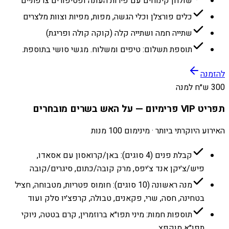
שולחן קינוחים עם פירות העונה ופטיפורים צרפתיים
כלים פורצלן וכלי הגשה, מפות, מפיות וצוות מלצרים
שתייה חמה ושתייה קלה (קוקה קולה ופריגת)
תוספת תשלום: טיפים ומשלוח. מגשי סושי בתוספת.
להזמנה
300 ש״ח למנה
תפריט VIP פרימיום — על האש בשרים מובחרים
האירוע היוקרתי ביותר · מינימום 100 מנות
קבלת פנים (4 סוגים): באן/קרואסון עם אסאדו,
פיש/צ׳יקן אנד צ׳יפס, מרק קובה/כתום, סיגרים/קובה
מנה ראשונה (10 סוגים): חומוס פטריות, מטבוחה, חציל
בטחינה, חסה, שרי, פקאנים, טבולה, קרפצ׳יו סלק ועוד
תוספות חמות: מיני תפו״א ברוזמרין, קרם בטטה, ניוקי
תפו״א מוקפץ