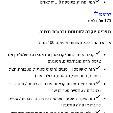
חמין פרווה: בתוספת 8 ש״ח לאדם
להזמנה
170 ש״ח למנה
תפריט יוקרה לחתונות ובר/בת מצווה
אירוע מהודר ללא פשרות · מינימום 100 מנות
קבלת פנים: לחוח/קרואסון עם אסאדו, פיש/צ׳יקן אנד
צ׳יפס, מרק קובה/כתום, מטוגנים
מנה ראשונה: 11 סוגים (חומוס פטריות, מטבוחה, חציל
בטחינה, חסה, שרי, פקאנים, טבולה ועוד)
מנת ביניים: סלמון קראסט עם פירה בטטה / סיגר בשר
וצנוברים / טורטייה פטריות יער
מנה עיקרית: אסאדו עסיסי / פרגית ים תיכונית / סטייק
כרובית או פילה פורטבלו