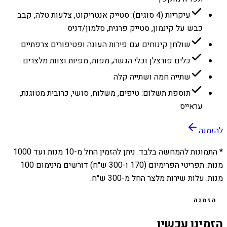
עיקריות (4 סוגים): סטייק אנטריקוט, צלעות טלה, קבב
כבש על קינמון, סטייק פרגית, סלמון/דניס
שולחן קינוחים עם פירות העונה ופטיפורים צרפתיים
כלים פורצלן וכלי הגשה, מפות, מפיות וצוות מלצרים
שתייה חמה ושתייה קלה
תוספת תשלום: טיפים, משלוח, סושי, כרובית מטוגנת,
עראייס
להזמנה
* התמונות להמחשה בלבד. ניתן להזמין החל מ-
10
מנות ועד
1000
מנות. תפריטי הפרימיום (170 ו-300 ש״ח) דורשים מינימום 100
מנות. עלות שירות מלצר החל מ-300 ש״ח.
הזמנה
הזמינו עכשיו