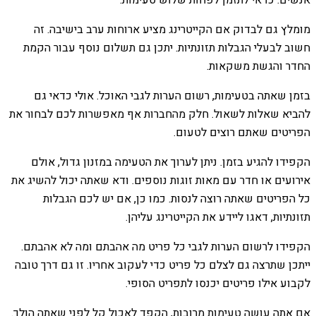
אנשים. כדאי לתזמן לפחות שלוש טעימות.
מומלץ גם לבדוק אם הקייטרינג מציע ארוחות ערב בישיבה. זה
חשוב לבעלי הגבלות תזונתיות. יתכן גם תשלום נוסף עבור הקמת
החדר והגשת משקאות.
בזמן שאתה בטעימות, רשום הערות לגבי האוכל. אולי כדאי גם
להביא שאלות לשאול. חלק מהחברות אף מאפשרות לכם לבחור את
הפריטים שאתם רוצים לטעום.
הקפידו להגיע בזמן. ניתן לערוך את הטעימה במזנון גדול, אולם
אירועים או חדר עם מאות זוגות נוספים. ודא שאתה יכול להשיג את
כל הפריטים שאתה רוצה לנסות. כמו כן, אם יש לכם הגבלות
תזונתיות, דאגו ליידע את הקייטרינג עליהן.
הקפידו לרשום הערות לגבי כל פריט מה אהבתם ומה לא אהבתם.
ייתכן שתרצה גם לצלם כל פריט כדי לעקוב אחריו. זו גם דרך טובה
לקבוע אילו פריטים יכנסו לתפריט הסופי.
אם אתה עושה טעימות מרובות, הקפד לאכול קל לפני שאתה הולך.