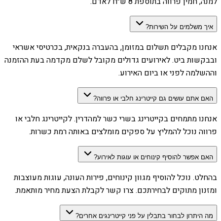
למנה, חמין פרווה בתוספת 8 ש״ח לאדם.
איך משלמים על השירות?
אנחנו מקבלים תשלום במזומן, בהעברה בנקאית, בכרטיסי אשראי
ובבקשות ביט. לאירועים גדולים מקובל לשלם מקדמה בעת ההזמנה
וההשלמה לפני או ביום האירוע.
האם אתם עושים גם קייטרינג חלבי או פרווה?
אנחנו מתמחים בקייטרינג בשרי כשר למהדרין. לקייטרינג חלבי או
פרווה נוכל להמליץ על ספקים מומלצים באותה רמת כשרות.
האם אפשר להוסיף קינוחים או עוגות לאירוע?
בהחלט. נוכל להוסיף מגוון קינוחים, פירות העונה, עוגות מעוצבות
ומזנון מתוקים לבחירתכם. צרו קשר לקבלת הצעת מחיר מותאמת.
מה היתרון לבחור בתבלין על פני קייטרינגים אחרים?