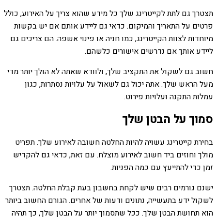
תצטרך גם לתת לקייטרינג שלך כל מידע שהוא צריך על האירוע, כולל
פרטים על התאריך והמיקום. כדאי גם ליידע אותם אם יש בקשות
מיוחדות לצוות הקייטרינג, כמו חניה או פינוי אשפה. הם צריכים גם
ליידע אותך אם נדרשים אישורים כלשהם.
חשוב גם לשקול את התקציב שלך, ולוודא שאתה לא הולך יותר מדי
מעל הראש שלך. אתה יכול גם לשאול על עלויות נסתרות, כגון
עמלות התקנה ועלויות פירוט.
סמוך על הבטן שלך
בחירת קייטרינג עשויה להיות החלטה חשובה לאירוע שלך. תפריט
מולך וחוזים ביד חשוב לאירוע מוצלח. עם זאת, כדאי גם להקדיש
זמן כדי להתייעץ עם כמה הפניות.
ישנם גורמים רבים שיש לקחת בחשבון בעת ​​קבלת החלטה. תצטרך
לשקול ידע בתעשייה, נתונים ודעות של אחרים. הגורם החשוב ביותר
הוא תחושת הבטן שלך. ככל שתסמוך יותר על הבטן שלך, כך תהיה