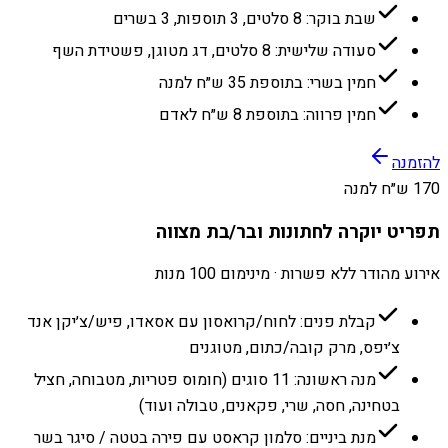
שבת בוקר: 8 סלטים, 3 תוספות, 3 בשרים
סעודה שלישית: 8 סלטים, דג מטוגן, פשטידת השף
חמין בשרי: בתוספת 35 ש״ח למנה
חמין פרווה: בתוספת 8 ש״ח לאדם
להזמנה
170 ש״ח למנה
תפריט יוקרה לחתונות ובר/בת מצווה
אירוע מהודר ללא פשרות · מינימום 100 מנות
קבלת פנים: לחוח/קרואסון עם אסאדו, פיש/צ׳יקן אנד
צ׳יפס, מרק קובה/כתום, מטוגנים
מנה ראשונה: 11 סוגים (חומוס פטריות, מטבוחה, חציל
בטחינה, חסה, שרי, פקאנים, טבולה ועוד)
מנת ביניים: סלמון קראסט עם פירה בטטה / סיגר בשר