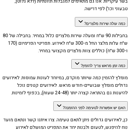
בשר עיקריות. אנו גם מתאימים למגבלות תזונתיות (ללא גלוטן,
טבעוני וכו׳) לפי דרישה.
כמה עולה שירות מלצרים?
בחבילות 90 ש״ח ומעלה שירות מלצרים כלול במחיר. בחבילה של 80
ש״ח עלות מלצר החל מ-300 ש״ח לאירוע. תפריטי הפרימיום (170
ו-300 ש״ח) כוללים צוות מלצרים מקצועי במחיר.
כמה זמן מראש צריך להזמין?
מומלץ להזמין כמה שיותר מוקדם, במיוחד לעונות עמוסות. לאירועים
גדולים מומלץ שבועיים-חודש מראש. לאירועים קטנים נוכל
להיענות גם בהתראה קצרה יותר (24-48 שעות), בכפוף לזמינות.
האם יש אפשרות לטעימה לפני ההזמנה?
כן, לאירועים גדולים ניתן לתאם טעימה. צרו איתנו קשר ונתאם מועד
נוח להיפגש, לטעום ולבנות יחד את התפריט המושלם לאירוע