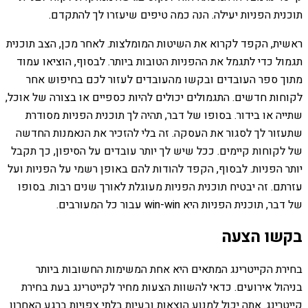
תוכנית הפניות יעילה. הנה כמה טיפים שיעזרו לך להתקדם.
ראשית, הקפד לקרוא את השיטות המומלצות. לאחר מכן, הצב תוכנית
תגמול כדי לתגמל את ההפניות הטובות ביותר. לבסוף, הוציאו עמוד
מתוך ספר העובדים ובקשו מהעובדים לעזור לכם בחיפוש אחר
לקוחות חדשים. התגמולים יכולים להיות כספיים או בצורה של אוכל,
שתייה או בידור. בסופו של דבר, תהיה לך תוכנית הפניות מסודרת
שתעזור לך לסגור את העסקה. זה בלי להזכיר את הנאמנות החדשה
של לקוחות קיימים. ככל שיש לך יותר עובדים על הסיפון, כך תקבל
יותר הפניות. לבסוף, הקפד להודות להם באופן רשמי על הפניות ועל
עזרתם. זה יבטיח תוכנית הפניות מעוגלת לאורך שנים רבות. בסופו
של דבר, תוכנית הפניות היא win-win עבור כל המעורבים.
בקשו הצעה
בחירת הקייטרינג המתאים היא אחת המשימות החשובות ביותר
בניהול אירועים. כדאי להשוות הצעות מחיר לקייטרינג בעת בחירת
קייטרינג. אתה יכול למנוע הוצאות ובעיות בלתי צפויות ברגע האחרון