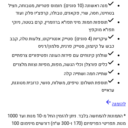
מנה ראשונה (10 סוגים): חומוס פטריות, מטבוחה, חציל
בטחינה, חסה, שרי, פקאנים, טבולה, קרפצ׳יו סלק ועוד
תוספות חמות: מיני תפו״א ברוזמרין, קרם בטטה, ניוקי
תפו״א מוקפץ
עיקריות (4 סוגים): סטייק אנטריקוט, צלעות טלה, קבב
כבש על קינמון, סטייק פרגית, סלמון/דניס
שולחן קינוחים עם פירות העונה ופטיפורים צרפתיים
כלים פורצלן וכלי הגשה, מפות, מפיות וצוות מלצרים
שתייה חמה ושתייה קלה
תוספת תשלום: טיפים, משלוח, סושי, כרובית מטוגנת,
עראייס
להזמנה
* התמונות להמחשה בלבד. ניתן להזמין החל מ-
10
מנות ועד
1000
מנות. תפריטי הפרימיום (170 ו-300 ש״ח) דורשים מינימום 100