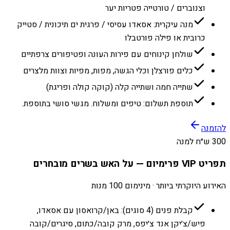
וצנוברים / טורטייה פטריות יער
מנה עיקרית: אסאדו עסיסי / פרגית ים תיכונית / סטייק
כרובית או פילה פורטבלו
שולחן קינוחים עם פירות העונה ופטיפורים צרפתיים
כלים פורצלן וכלי הגשה, מפות, מפיות וצוות מלצרים
שתייה חמה ושתייה קלה (קוקה קולה ופריגת)
תוספת תשלום: טיפים ומשלוח. מגשי סושי בתוספת.
להזמנה
300 ש״ח למנה
תפריט VIP פרימיום — על האש בשרים מובחרים
האירוע היוקרתי ביותר · מינימום 100 מנות
קבלת פנים (4 סוגים): באן/קרואסון עם אסאדו,
פיש/צ׳יקן אנד צ׳יפס, מרק קובה/כתום, סיגרים/קובה