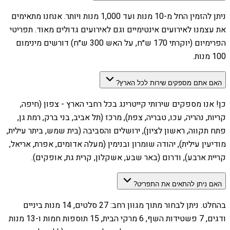
ניתן להזמין החל מ-10 מנות ועד 1,000 מנות ויותר. אנחנו מתאימים
את עצמנו לאירועים אינטימיים וגם לאירועים גדולים מאוד. תפריטי
הפרימיום (יוקרתי 170 ש״ח, על האש 300 ש״ח) דורשים מינימום
100 מנות.
האם אתם מספקים שירות לכל הארץ?
כן! אנו מספקים שירותי קייטרינג בכל רחבי הארץ - צפון (חיפה,
קריות, נהריה, עכו, טבריה, צפת), מרכז (תל אביב, בני ברק, רמת גן,
פתח תקווה, ראשון לציון), ירושלים והסביבה (בית שמש, ביתר עילית,
מודיעין עילית), יהודה שומרון ובנימין (מעלה אדומים, אפרת, אריאל,
קריית ארבע), ודרום (באר שבע, אשקלון, קרית גת, אופקים).
האם ניתן להתאים את התפריט?
בהחלט. ניתן לבחור מתוך מגוון רחב: 27 סלטים, 14 מנות ביניים
ודגים, 7 פשטידות השף, 6 מרקי הבית, 15 תוספות חמות ו-13 מנות