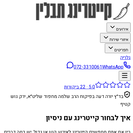
אירועים
איזורי שירות
תפריטים
גלריה
072-3310061
WhatsApp
5.0
·
22
ביקורות
בד״ץ יורה דעה בפיקוח הרב שלמה מחפוד שליט״א, ירק גוש
קטיף
איך לבחור קייטרינג עם ניסיון
בין אם אתם מחפשים קייטרינג לאירוע קטן או גדול, יש כמה דברים