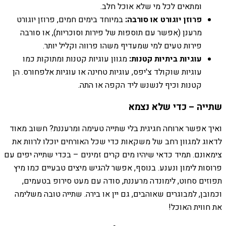
ומתאים לכל מי שלא אוכל חלב.
פרוזן יוגורט או סורבה:
במיוחד בימים חמים, פרוזן יוגורט
מרענן (אפשר עם תוספות של פירות וסוכריות), או סורבה
פירות טעים למי שמעדיף משהו פרווה וקליל יותר.
עוגיות ביתיות קטנות:
מגוון עוגיות קטנות ומתוקות כמו
עוגיות שוקולד צ'יפס, עוגיות טחינה או עוגיות אלפחורס. הן
קטנות וכיף לנשנש ליד הקפה או התה.
שתייה – כדי שלא נצמא
ואיך אפשר ארוחה חגיגית בלי שתייה טעימה ומרעננת? חשוב מאוד
לדאוג למגוון רחב של משקאות כדי שכל האורחים יוכלו לרוות את
צימאונם. תמיד כדאי שיהיו מים קרים זמינים – בכדי שתייה יפים עם
פרוסות לימון ונענע. בנוסף, אפשר להגיש מיצים טבעיים כמו מיץ
תפוזים סחוט, לימונדה מרעננת, סודה עם מעט סירופ בטעמים,
וכמובן, למבוגרים שאוהבים, גם יין או בירה. שתייה טובה משלימה
את חווית האוכל!