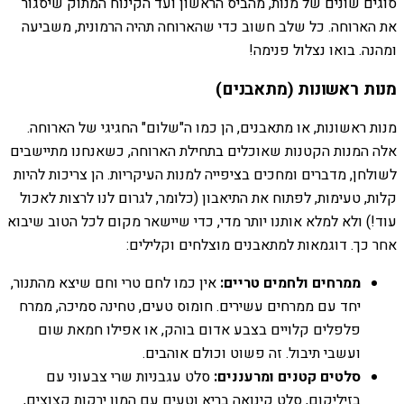
סוגים שונים של מנות, מהביס הראשון ועד הקינוח המתוק שיסגור
את הארוחה. כל שלב חשוב כדי שהארוחה תהיה הרמונית, משביעה
ומהנה. בואו נצלול פנימה!
מנות ראשונות (מתאבנים)
מנות ראשונות, או מתאבנים, הן כמו ה"שלום" החגיגי של הארוחה.
אלה המנות הקטנות שאוכלים בתחילת הארוחה, כשאנחנו מתיישבים
לשולחן, מדברים ומחכים בציפייה למנות העיקריות. הן צריכות להיות
קלות, טעימות, לפתוח את התיאבון (כלומר, לגרום לנו לרצות לאכול
עוד!) ולא למלא אותנו יותר מדי, כדי שיישאר מקום לכל הטוב שיבוא
אחר כך. דוגמאות למתאבנים מוצלחים וקלילים:
ממרחים ולחמים טריים:
אין כמו לחם טרי וחם שיצא מהתנור,
יחד עם ממרחים עשירים. חומוס טעים, טחינה סמיכה, ממרח
פלפלים קלויים בצבע אדום בוהק, או אפילו חמאת שום
ועשבי תיבול. זה פשוט וכולם אוהבים.
סלטים קטנים ומרעננים:
סלט עגבניות שרי צבעוני עם
בזיליקום, סלט קינואה בריא וטעים עם המון ירקות קצוצים,