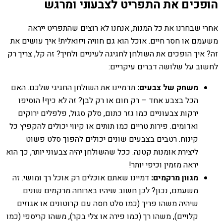
הופכים את התפריט לצבעוני ומרגש
אחרי שבחרנו את כל המנות, אנחנו לא רוצים שהתפריט ייראה
משעמם או חסר חיים. אוכל הוא גם חוויה ויזואלית! איך עושים את
זה? איך הופכים את השולחן לחגיגה לעיניים ולחיך? זה קל, צריך רק
לחשוב על שלושה דברים עיקריים:
משחק של צבעים:
תדמיינו את השולחן החגיגי שלכם. האם
הכל בצבע אחד – רק חום או רק לבן? זה לא כיף! הוסיפו
ירקות צבעוניים כמו גזר כתום, סלק סגול, פלפלים ירוקים
ואדומים. פירות טריים כמו תותים או קיווי יכולים להקפיץ כל
קינוח. רטבים בצבעים שונים יכולים להפוך סלט פשוט
ליצירת אומנות קטנה. ככל שהשולחן יהיה צבעוני יותר, כך הוא
יראה מזמין וכיפי יותר!
מגוון מרקמים:
דמיינו שאתם אוכלים רק אוכל רך ומושי. זה
משעמם, נכון? לכן חשוב שיהיו בארוחה מרקמים שונים.
שיהיה משהו פריך (כמו סלט חסה עם קרוטונים או אגוזים
קלויים), משהו רך (כמו פירה או צלי בקר), משהו קריספי (כמו