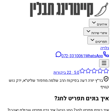
אירועים
איזורי שירות
תפריטים
גלריה
072-3310061
WhatsApp
5.0
·
22
ביקורות
בד״ץ יורה דעה בפיקוח הרב שלמה מחפוד שליט״א, ירק גוש
קטיף
איך בונים תפריט לחג?
איך בונים תפריט לחג? החג הגיע! איך נכין תפריט שכולם יאהבו?