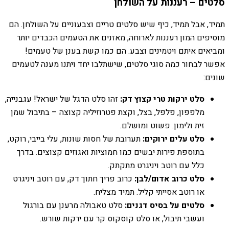
סלטים – רעננות על השולחן
תמיד, אבל תמיד, כיף שיש סלטים טריים וצבעוניים על השולחן. הם
מוסיפים המון רעננות לארוחה, מאזנים את הטעמים הכבדים יותר
ומביאים איתם ויטמינים וצבע. הם כמו קשת בענן של טעמים!
אפשר לבחור כמה סוגי סלטים, שישתלבו יחד ויתנו מענה לטעמים
שונים:
סלט ירקות טרי קצוץ דק:
זהו סלט הדגל של ישראל! עגבנייה,
מלפפון, פלפל, בצל, וקצת פטרוזיליה קצוצה – בתיבול שמן
זית ולימון. פשוט ומושלם.
סלט עלים ירוקים:
תערובת של חסות שונות, עלי בייבי, רוקט,
בתוספת פירות יבשים כמו חמוציות ואגוזים קצוצים. בדרך
כלל עם רוטב ויניגרט מתקתק.
סלט כרוב אדום/לבן:
כרוב פריך חתוך דק, עם רוטב ויניגרט
או רוטב אסייתי קליל. תמיד מצליח.
סלטים על בסיס דגנים:
סלט טאבולה מרענן עם בורגול
ועשבי תיבול, או סלט קוסקוס קר עם ירקות שורש.