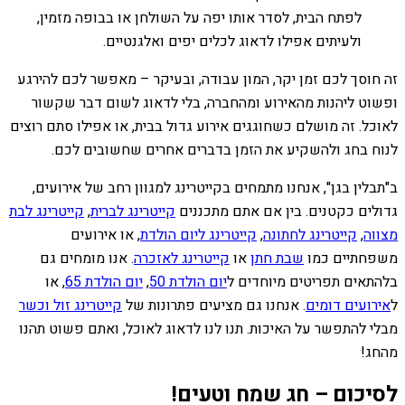
לפתח הבית, לסדר אותו יפה על השולחן או בבופה מזמין,
ולעיתים אפילו לדאוג לכלים יפים ואלגנטיים.
זה חוסך לכם זמן יקר, המון עבודה, ובעיקר – מאפשר לכם להירגע
ופשוט ליהנות מהאירוע ומהחברה, בלי לדאוג לשום דבר שקשור
לאוכל. זה מושלם כשחוגגים אירוע גדול בבית, או אפילו סתם רוצים
לנוח בחג ולהשקיע את הזמן בדברים אחרים שחשובים לכם.
ב"תבלין בגן", אנחנו מתמחים בקייטרינג למגוון רחב של אירועים,
גדולים כקטנים. בין אם אתם מתכננים
קייטרינג לברית
,
קייטרינג לבת
מצווה
,
קייטרינג לחתונה
,
קייטרינג ליום הולדת
, או אירועים
משפחתיים כמו
שבת חתן
או
קייטרינג לאזכרה
. אנו מומחים גם
בלהתאים תפריטים מיוחדים ל
יום הולדת 50
,
יום הולדת 65
, או
ל
אירועים דומים
. אנחנו גם מציעים פתרונות של
קייטרינג זול וכשר
מבלי להתפשר על האיכות. תנו לנו לדאוג לאוכל, ואתם פשוט תהנו
מהחג!
לסיכום – חג שמח וטעים!