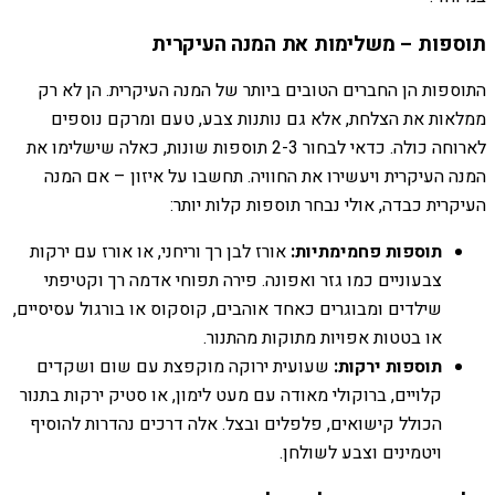
תוספות – משלימות את המנה העיקרית
התוספות הן החברים הטובים ביותר של המנה העיקרית. הן לא רק
ממלאות את הצלחת, אלא גם נותנות צבע, טעם ומרקם נוספים
לארוחה כולה. כדאי לבחור 2-3 תוספות שונות, כאלה שישלימו את
המנה העיקרית ויעשירו את החוויה. תחשבו על איזון – אם המנה
העיקרית כבדה, אולי נבחר תוספות קלות יותר:
תוספות פחמימתיות:
אורז לבן רך וריחני, או אורז עם ירקות
צבעוניים כמו גזר ואפונה. פירה תפוחי אדמה רך וקטיפתי
שילדים ומבוגרים כאחד אוהבים, קוסקוס או בורגול עסיסיים,
או בטטות אפויות מתוקות מהתנור.
תוספות ירקות:
שעועית ירוקה מוקפצת עם שום ושקדים
קלויים, ברוקולי מאודה עם מעט לימון, או סטיק ירקות בתנור
הכולל קישואים, פלפלים ובצל. אלה דרכים נהדרות להוסיף
ויטמינים וצבע לשולחן.