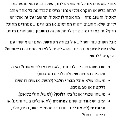
אחרי שספרנו את כל מי שמגיע לחג, השלב הבא הוא ממש כמו
להיות בלש או חוקר אוכל! אנחנו צריכים לברר מה כל אחד אוהב
לאכול, וחשוב מזה – מה אסור לו לאכול. תחשבו על זה: אולי יש
ילדים שלא אוהבים ירקות מסוימים, או מבוגרים שמפחדים מאוכל
חריף? זה בסדר גמור, צריך לקחת את זה בחשבון כשבוחרים מנות.
אבל חשוב עוד יותר לשאול בצורה מפורשת: האם יש מישהו עם
אלרגיות למזון
או דברים שהוא לא יכול לאכול מסיבות בריאותיות?
זה קריטי! למשל:
יש מישהו שרגיש לבוטנים, לאגוזים או לשומשום? (אלה
אלרגיות נפוצות שיכולות להיות מסוכנות).
מישהו שלא אוכל
מוצרי חלב
? (למשל, אנשים רגישים
ללקטוז או טבעונים).
מישהו שצריך אוכל בלי
גלוטן
? (למשל, חולי צליאק).
האם יש אורחים שהם
צמחונים
(לא אוכלים בשר ודגים) או
טבעונים
(לא אוכלים שום דבר מהחי – בשר, דגים, חלב,
ביצים, דבש)?