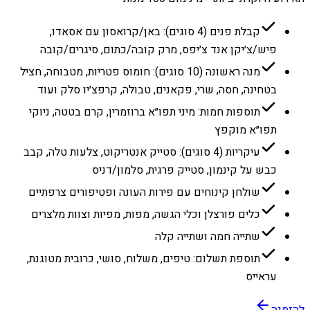
קבלת פנים (4 סוגים): באן/קרואסון עם אסאדו,
פיש/צ׳יקן אנד צ׳יפס, מרק קובה/כתום, סיגרים/קובה
מנה ראשונה (10 סוגים): חומוס פטריות, מטבוחה, חציל
בטחינה, חסה, שרי, פקאנים, טבולה, קרפצ׳יו סלק ועוד
תוספות חמות: מיני תפו״א ברוזמרין, קרם בטטה, ניוקי
תפו״א מוקפץ
עיקריות (4 סוגים): סטייק אנטריקוט, צלעות טלה, קבב
כבש על קינמון, סטייק פרגית, סלמון/דניס
שולחן קינוחים עם פירות העונה ופטיפורים צרפתיים
כלים פורצלן וכלי הגשה, מפות, מפיות וצוות מלצרים
שתייה חמה ושתייה קלה
תוספת תשלום: טיפים, משלוח, סושי, כרובית מטוגנת,
עראייס
להזמנה