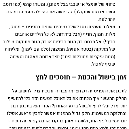
ציפוי של שניצל או שבבי בצל מטוגן), ומשהו קרמי (כמו רוטב
עשיר או מוס שוקולד). זה עושה את האכילה מעניינת ומהנה
יותר לפה.
שילוב טעמים:
נסו לשלב טעמים שונים בתפריט – מתוק,
מלוח, חמוץ, חריף (אבל בזהירות, לא כל הילדים אוהבים
חריף!). אל תבחרו רק מנות חריפות או רק מנות מתוקות. שילוב
של מתיקות (בטטה אפויה), חמיצות (סלט עם לימון), ומליחות
(מנות עיקריות מתובלות היטב) יוצר ארוחה מאוזנת וטעימה
שכיף לאכול.
זמן בישול והכנות – חוסכים לחץ
לתכנן את התפריט זה רק חצי מהעבודה. עכשיו צריך לחשוב על
החלק המעשי: איך מכינים את כל האוכל הטעים הזה בלי להתעייף
יותר מדי, ובלי לרוץ ולבשל ברגע האחרון? הסוד הוא בתכנון נכון
ובחלוקת המשימות. חלק גדול מהמנות אפשר להכין מראש, אפילו
יום-יומיים לפני החג, ולשמור אותן במקרר או במקפיא. זה משחרר
הרבה זמן ולחץ ביום החג עצמו, ומאפשר לכם להיות רגועים יותר