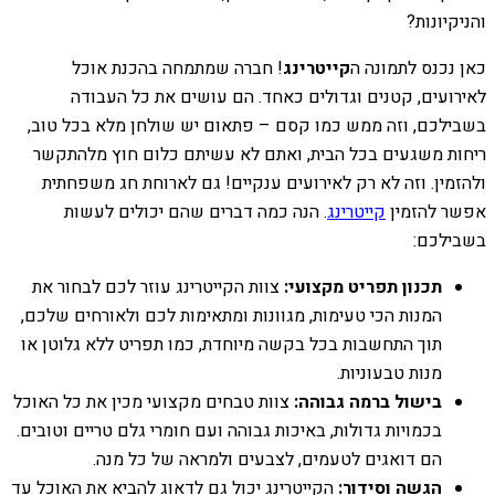
והניקיונות?
כאן נכנס לתמונה ה
קייטרינג
! חברה שמתמחה בהכנת אוכל
לאירועים, קטנים וגדולים כאחד. הם עושים את כל העבודה
בשבילכם, וזה ממש כמו קסם – פתאום יש שולחן מלא בכל טוב,
ריחות משגעים בכל הבית, ואתם לא עשיתם כלום חוץ מלהתקשר
ולהזמין. וזה לא רק לאירועים ענקיים! גם לארוחת חג משפחתית
אפשר להזמין
קייטרינג
. הנה כמה דברים שהם יכולים לעשות
בשבילכם:
תכנון תפריט מקצועי:
צוות הקייטרינג עוזר לכם לבחור את
המנות הכי טעימות, מגוונות ומתאימות לכם ולאורחים שלכם,
תוך התחשבות בכל בקשה מיוחדת, כמו תפריט ללא גלוטן או
מנות טבעוניות.
בישול ברמה גבוהה:
צוות טבחים מקצועי מכין את כל האוכל
בכמויות גדולות, באיכות גבוהה ועם חומרי גלם טריים וטובים.
הם דואגים לטעמים, לצבעים ולמראה של כל מנה.
הגשה וסידור:
הקייטרינג יכול גם לדאוג להביא את האוכל עד