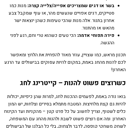
בשר או דגים שמצריכים אפייה/צלייה קצרה:
מנות כמו
סטייקים, דגים אפויים שנעשים מהר, או עוף שמקבל צבע
אחרון בתנור. אלה מנות שהכי טעימות כשהן יוצאות ישר
מהאש או מהתנור.
פירה תפוחי אדמה:
הכי טעים כשהוא טרי וחם, רגע לפני
ההגשה.
תכנון מראש, כמו שצויין, עוזר מאוד להפחית את הלחץ ומאפשר
לכם להנות מהחג באמת, במקום להיות עסוקים בבישולים עד הרגע
האחרון!
כשרוצים פשוט להנות – קייטרינג לחג
בואו נודה באמת, לפעמים ההכנות לחג, למרות שהן כיפיות, יכולות
להיות גם קצת מלחיצות. המטבח מתמלא בסירים וצלחות, יש המון
כלים לשטוף, וצריך לחשוב על כל פרט קטן – מהקניות ועד הקינוח
האחרון. ומה אם רוצים פשוט לשבת ולהנות מהחג עם המשפחה,
לשחק משחקי קופסה, לדבר ולצחוק, בלי כל הבלגן של הבישולים