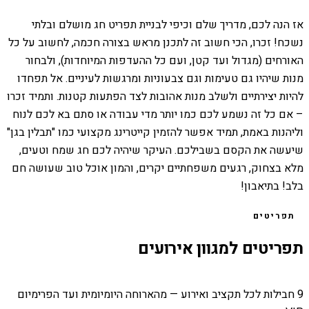
אז הנה לכם, מדריך שלם וכיפי לבניית תפריט חג מושלם ובלתי
נשכח! זכרו, הכי חשוב זה לתכנן מראש בצורה חכמה, לחשוב על כל
האורחים (מגדול ועד קטן, ועם כל ההעדפות המיוחדות), ולבחור
מנות שיהיו גם טעימות וגם צבעוניות ומרגשות לעיניים. אל תפחדו
להיות יצירתיים ולשלב מנות אהובות לצד הפתעות קטנות. ותמיד זכרו
– אם כל זה נשמע לכם כמו יותר מדי עבודה או סתם בא לכם לנוח
וליהנות באמת, תמיד אפשר להזמין קייטרינג מקצועי כמו "תבלין בגן"
שיעשה את הקסם בשבילכם. העיקר שיהיה לכם חג שמח וטעים,
מלא בצחוק, רגעים משפחתיים יקרים, והמון אוכל טוב שעושה חם
בלב! בתיאבון!
תפריטים
תפריטים למגוון אירועים
9 חבילות לכל תקציב ואירוע — מהארוחה היומיומית ועד הפרימיום