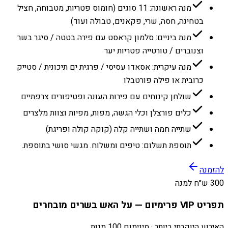
מנה ראשונה: 11 סוגים (חומוס פטריות, מטבוחה, חציל
בטחינה, חסה, שרי, פקאנים, טבולה ועוד)
מנת ביניים: סלמון קראסט עם פירה בטטה / סיגר בשר
וצנוברים / טורטייה פטריות יער
מנה עיקרית: אסאדו עסיסי / פרגית ים תיכונית / סטייק
כרובית או פילה פורטבלו
שולחן קינוחים עם פירות העונה ופטיפורים צרפתיים
כלים פורצלן וכלי הגשה, מפות, מפיות וצוות מלצרים
שתייה חמה ושתייה קלה (קוקה קולה ופריגת)
תוספת תשלום: טיפים ומשלוח. מגשי סושי בתוספת.
להזמנה
300 ש״ח למנה
תפריט VIP פרימיום — על האש בשרים מובחרים
האירוע היוקרתי ביותר · מינימום 100 מנות