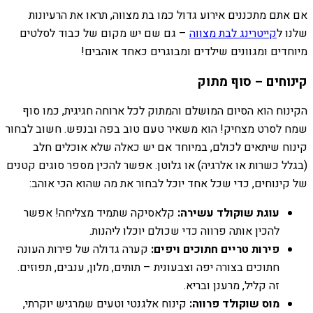
אם אתם מתכננים אירוע גדול כמו בת מצווה, תראו את הרעיונות
שלנו ל
קייטרינג לבת מצווה
– גם שם יש מקום של כבוד לסלטים
מיוחדים ומגוונים שילדים ומבוגרים כאחד אוהבים!
קינוחים – סוף מתוק
הקינוח הוא הסיום המושלם והמתוק לכל ארוחה חגיגית, כמו סוף
שמח לסרט מצחיק! הוא משאיר טעם טוב בפה ובנפש. חשוב לבחור
קינוח שיתאים לכולם, במיוחד אם יש כאלה שלא אוכלים חלב
(בגלל כשרות או אלרגיה) או גלוטן. אפשר להכין מספר סוגים קטנים
של קינוחים, כדי שכל אחד יוכל לבחור את מה שהוא הכי אוהב:
עוגת שוקולד עשירה:
קלאסיקה שתמיד מצליחה! אפשר
להכין אותה פרווה כדי שכולם יוכלו ליהנות.
פירות טריים חתוכים ויפים:
קערה גדולה של פירות העונה
חתוכים בצורה יפה וצבעונית – תותים, מלון, ענבים, תפוזים.
זה קליל, מרענן ובריא.
מוס שוקולד פרווה:
קינוח אלגנטי וטעים שמרגיש יוקרתי,