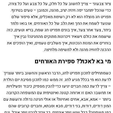
ציור צבעוני – צריך לחשוב על כל חלק, על כל צבע ועל כל צורה,
כדי שהכל יתחבר יפה ויהיה יציב, מהנה, וכמובן – טעים בטירוף.
תפריט חג מוצלח הוא לא רק רשימת מאכלים, אלא סיפור שלם
שנועד לשמח את החך ואת הלב של כל האורחים. אז בואו נלמד
ביחד, צעד אחר צעד, איך בונים תפריט חג שמח, בריא וטעים, כזה
שישמח את כולם וישאיר זיכרונות מתוקים מהחגיגה! נבין איך
בוחרים את המנות הנכונות, איך משלבים טעמים, ואיך הופכים את
ההכנה לחוויה מהנה ולא למשימה מלחיצה.
מי בא לאכול? ספירת האורחים
כשמתחילים לתכנן תפריט לחג, הדבר הראשון והחשוב ביותר שצריך
לדעת הוא מי בכלל מגיע לחג. זה ממש כמו לתכנן מסיבת יום הולדת
– צריך לדעת כמה חברים יגיעו כדי להכין מספיק כיבוד ופעילויות.
אז תחשבו: האם זו ארוחה קטנה ואינטימית עם המשפחה הקרובה
ביותר – אמא, אבא, אחים ואחיות? או אולי חגיגה גדולה ורועשת עם
המון דודים, דודות, בני דודים, סבא וסבתא, וחברים קרובים שהם
כמו משפחה? ככל שיש יותר אורחים, כך צריך להכין יותר אוכל, וגם