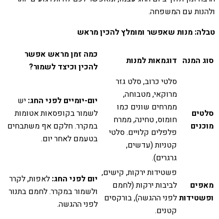
ולהנות עם המשפחה.
טבלה: מנות שאפשר ומומלץ להכין מראש
כמה זמן מראש אפשר
סוג המנה
דוגמאות למנות
להכין וכיצד לשמור?
סלטי כרוב, סלט גזר
מרוקאי, מטבוחה,
יום-יומיים לפני החג:
יש
ממרחים שונים כמו
סלטים
לשמור בקופסאות אטומות
חומוס, טחינה, ממרח
מוכנים
במקרר. חלקם אף משתבחים
פלפלים קלויים. סלטי
בטעמם לאחר יום.
קטניות (עדשים,
גרגרים).
פשטידות ירקות, קישים,
יום לפני החג:
לאפות, לקרר
מאפים
לביבות ירקות (לחמם
ולשמור במקרר. לחמם בתנור
ופשטידות
לפני ההגשה), בורקסים
לפני ההגשה.
קטנים.