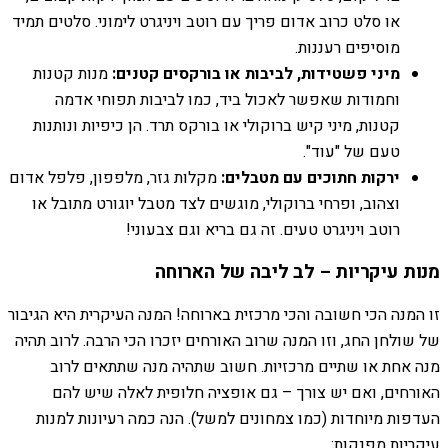
או סלט כרוב אדום פריך עם רוטב ויניגרט לימוני. סלטים תמיד
מוסיפים רעננות.
מיני פשטידות, לביבות או בורקסים קטנים:
מנות קטנות
וחמודות שאפשר לאכול ביד, כמו לביבות תפוחי אדמה
קטנות, מיני קיש ברוקולי או בורקס תרד. הן כיפיות ונותנות
טעם של "עוד".
ירקות חתוכים עם מטבלים:
מקלות גזר, מלפפון, פלפל אדום
וצהוב, ופרחי ברוקולי, מוגשים לצד מטבל יוגורט מתובל או
רוטב ויניגרט טעים. זה גם בריא וגם צבעוני!
מנות עיקריות – לב ליבה של הארוחה
זו המנה הכי חשובה והכי מרכזית בארוחה! המנה העיקרית היא הגיבור
של שולחן החג, וזו המנה שרוב האורחים יזכרו הכי הרבה. לרוב תהיה
מנה אחת או שתיים מרכזיות. חשוב שתהיה מנה שתתאים לרוב
האורחים, ואם יש צורך – גם אופציה חלופית לאלה שיש להם
העדפות מיוחדות (כמו צמחונים למשל). הנה כמה רעיונות למנות
עיקריות מפנקות: