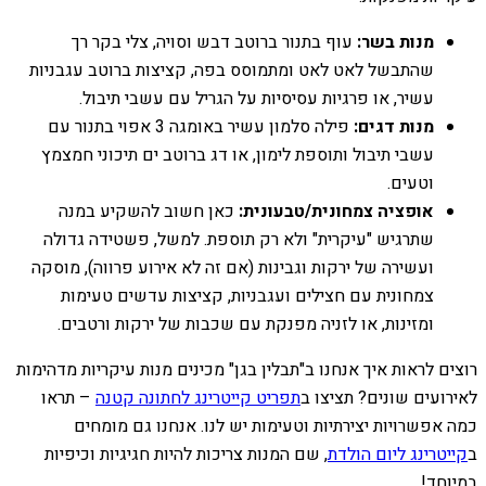
מנות בשר:
עוף בתנור ברוטב דבש וסויה, צלי בקר רך
שהתבשל לאט לאט ומתמוסס בפה, קציצות ברוטב עגבניות
עשיר, או פרגיות עסיסיות על הגריל עם עשבי תיבול.
מנות דגים:
פילה סלמון עשיר באומגה 3 אפוי בתנור עם
עשבי תיבול ותוספת לימון, או דג ברוטב ים תיכוני חמצמץ
וטעים.
אופציה צמחונית/טבעונית:
כאן חשוב להשקיע במנה
שתרגיש "עיקרית" ולא רק תוספת. למשל, פשטידה גדולה
ועשירה של ירקות וגבינות (אם זה לא אירוע פרווה), מוסקה
צמחונית עם חצילים ועגבניות, קציצות עדשים טעימות
ומזינות, או לזניה מפנקת עם שכבות של ירקות ורטבים.
רוצים לראות איך אנחנו ב"תבלין בגן" מכינים מנות עיקריות מדהימות
לאירועים שונים? תציצו ב
תפריט קייטרינג לחתונה קטנה
– תראו
כמה אפשרויות יצירתיות וטעימות יש לנו. אנחנו גם מומחים
ב
קייטרינג ליום הולדת
, שם המנות צריכות להיות חגיגיות וכיפיות
במיוחד!