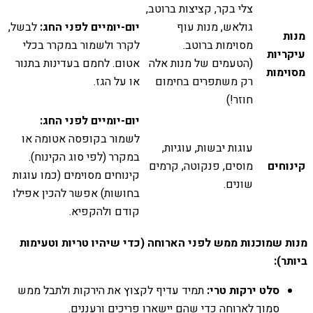
צלי בקר, קציצות ברוטב,
גולאש, מנות עוף
יום-יומיים לפני החג:
לבשל,
מנות
מסוימות ברוטב.
לקרר ולשמור במקרר בכלי
עיקריות
(הטעמים של מנות אלה
אטום. לחמם בעדינות בתנור
מסוימות
רק משתפרים בחימום
או על הגז.
חוזר!)
יום-יומיים לפני החג:
לשמור בקופסה אטומה או
עוגות יבשות, עוגיות,
במקרר (לפי סוג הקינוח).
קינוחים
מוסים, פנקוטה, קרמים
קינוחים מסוימים (כמו עוגות
שונים.
בחושות) אפשר להכין אפילו
קודם ולהקפיא.
מנות שמוכנות ממש לפני הארוחה (כדי שיהיו טריות וטעימות
ביותר):
סלט ירקות טרי:
תמיד עדיף לקצוץ את הירקות ולתבל ממש
סמוך לארוחה כדי שהם יישארו פריכים ורעננים.