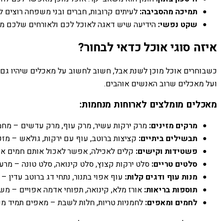
תמיכה מהסביבה:
לעיתים קרובות, חברים ובני משפחה רוצים לעז
שקט נפשי:
הידיעה שיש דאגה לאוכל לכם ולאורחים שלכם מבי
איזה סוגי אוכל כדאי לבחור?
כשבוחרים אוכל מוכן לשנת אבל, חשוב לחשוב על מאכלים שיהיו גם מז
ועל מאכלים שרוב האנשים אוהבים.
מאכלים מומלצים לארוחות מנחמות:
מרקים מזינים:
מרק ירקות עשיר, מרק עוף, מרק עדשים – מחממ
תבשילים ביתיים:
קציצות ברוטב, עוף עם ירקות, גולאש – מזכ
פשטידות וקישים:
קלים לאכילה, אפשר לאכול אותם חמים או קר
סלטים טריים:
סלט ירקות קצוץ, סלט קינואה, סלט טונה – מרענ
מנות עוף ודגים קלות:
עוף אפוי בתנור, נתחי דג ברוטב עדין – 
תוספות בריאות:
אורז מלא, קינואה, תפוחי אדמה אפויים – מש
לחמים ומאפים:
לחמניות טריות, חלות לשבת – מאפים תמיד מנ