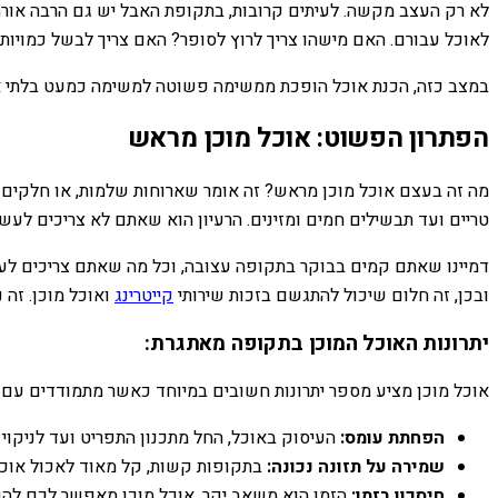
לא רק העצב מקשה. לעיתים קרובות, בתקופת האבל יש גם הרבה אורחי
לאוכל עבורם. האם מישהו צריך לרוץ לסופר? האם צריך לבשל כמויו
במצב כזה, הכנת אוכל הופכת ממשימה פשוטה למשימה כמעט בלתי אפשרי
הפתרון הפשוט: אוכל מוכן מראש
מה זה בעצם אוכל מוכן מראש? זה אומר שארוחות שלמות, או חלקים מה
טריים ועד תבשילים חמים ומזינים. הרעיון הוא שאתם לא צריכים לעש
דמיינו שאתם קמים בבוקר בתקופה עצובה, וכל מה שאתם צריכים לעשות 
ובכן, זה חלום שיכול להתגשם בזכות שירותי
קייטרינג
ואוכל מוכן. זה 
יתרונות האוכל המוכן בתקופה מאתגרת:
אוכל מוכן מציע מספר יתרונות חשובים במיוחד כאשר מתמודדים עם 
הפחתת עומס:
העיסוק באוכל, החל מתכנון התפריט ועד לניקוי 
שמירה על תזונה נכונה:
בתקופות קשות, קל מאוד לאכול אוכל ל
חיסכון בזמן:
הזמן הוא משאב יקר. אוכל מוכן מאפשר לכם לה