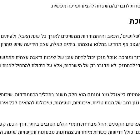
ות לחברים/משפחה להציע תמיכה מעשית.
כת
לושים", הכאב וההתמודדות ממשיכים לאורך כל שנת האבל, ולעיתים ג
העצב צף מחדש במלוא עוצמתו. בימים כאלה, עצם הידיעה שיש פתרון ק
ך ומורכב. אוכל מוכן יכול להיות עוגן של יציבות ודאגה עצמית מתמ
די להתחזק. לא מדובר רק על הישרדות, אלא על היכולת להתחיל לבנות 
מאמינים כי אוכל טוב ומנחם הוא חלק חשוב בתהליך ההתמודדות. שירות
חב של מנות טריות, איכותיות, וטעימות, שיכולות להתאים לכל אירוע –
הפרטים הקטנים: החל מבחירת חומרי הגלם הטובים ביותר, דרך הכנה ק
ם, כולל דרישות כשרות מיוחדות, צמחונות, טבעונות ורגישויות שונות