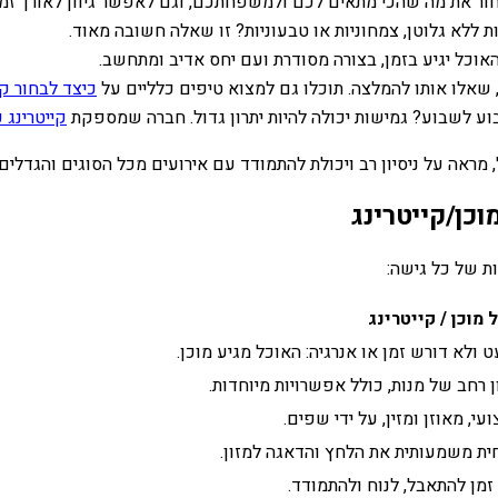
ור את מה שהכי מתאים לכם ולמשפחתכם, וגם לאפשר גיוון לאורך זמן
ללא גלוטן, צמחוניות או טבעוניות? זו שאלה חשובה מאוד.
וכל יגיע בזמן, בצורה מסודרת ועם יחס אדיב ומתחשב.
אלו אותו להמלצה. תוכלו גם למצוא טיפים כלליים על
כיצד לבחור קי
וע לשבוע? גמישות יכולה להיות יתרון גדול. חברה שמספקת
קייטרינג
 מראה על ניסיון רב ויכולת להתמודד עם אירועים מכל הסוגים והגדלים
כן/קייטרינג
ות של כל גישה:
 מוכן / קייטרינג
 ולא דורש זמן או אנרגיה: האוכל מגיע מוכן.
ן רחב של מנות, כולל אפשרויות מיוחדות.
עי, מאוזן ומזין, על ידי שפים.
ת משמעותית את הלחץ והדאגה למזון.
 זמן להתאבל, לנוח ולהתמודד.