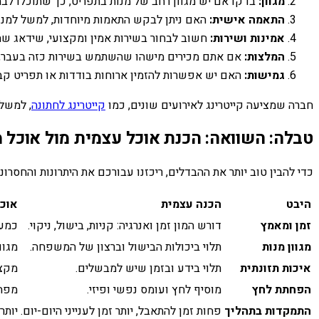
מגוון:
בדקו אם יש מגוון רחב של מנות בתפריט, כך שתוכלו לבח
התאמה אישית:
האם ניתן לבקש התאמות מיוחדות, למשל למנות 
אמינות ושירות:
חשוב לבחור בשירות אמין ומקצועי, שידאג שהא
המלצות:
אם אתם מכירים מישהו שהשתמש בשירות כזה בעבר, ש
גמישות:
האם יש אפשרות להזמין ארוחות בודדות או תפריט קב
חברה שמציעה קייטרינג לאירועים שונים, כמו
קייטרינג לחתונה
, למשל,
טבלה: השוואה: הכנת אוכל עצמית מול אוכל מו
כדי להבין טוב יותר את ההבדלים, ריכזנו עבורכם את היתרונות והחסרונ
היבט
הכנה עצמית
אוכל
זמן ומאמץ
דורש המון זמן ואנרגיה: קניות, בישול, ניקוי.
כמעט
מגוון מנות
תלוי ביכולות הבישול וברצון של המשפחה.
מגוו
איכות תזונתית
תלוי בידע ובזמן שיש למבשלים.
מקצו
הפחתת לחץ
מוסיף לחץ ועומס נפשי ופיזי.
מפחי
התמקדות בתהליך
פחות זמן להתאבל, יותר זמן לענייני היום-יום.
יותר