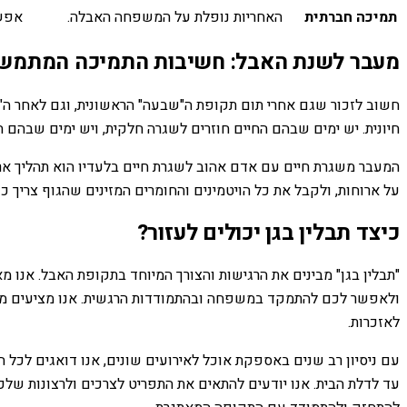
תמיכה חברתית
האחריות נופלת על המשפחה האבלה.
אפשר
מעבר לשנת האבל: חשיבות התמיכה המתמש
חשוב לזכור שגם אחרי תום תקופת ה"שבעה" הראשונית, וגם לאחר ה"ש
חיונית. יש ימים שבהם החיים חוזרים לשגרה חלקית, ויש ימים שבהם 
המעבר משגרת חיים עם אדם אהוב לשגרת חיים בלעדיו הוא תהליך ארו
על ארוחות, ולקבל את כל הויטמינים והחומרים המזינים שהגוף צריך כ
כיצד תבלין בגן יכולים לעזור?
"תבלין בגן" מבינים את הרגישות והצורך המיוחד בתקופת האבל. אנו 
ולאפשר לכם להתמקד במשפחה ובהתמודדות הרגשית. אנו מציעים מגוון ר
לאזכרות.
עם ניסיון רב שנים באספקת אוכל לאירועים שונים, אנו דואגים לכל 
עד לדלת הבית. אנו יודעים להתאים את התפריט לצרכים ולרצונות שלכ