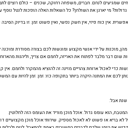
ם שמגיעים לנחם. חברים, משפחה רחוקה, שכנים – כולם רוצים לתמוך 
ת גדולות? מי יארגן את השולחן? כל השאלות האלה הופכות לנטל נוס
ת. אין כוח פיזי, אין חשק נפשי, ואין פשוט זמן. זו בדיוק הסיבה ש
ן, מוכנות על ידי אנשי מקצוע ומוגשות לכם בצורה מסודרת ומוכנה לא
ות שום דבר מלבד לפתוח את האריזה, לחמם אם צריך, וליהנות מהארוחה
כדי לאכול ארוחת צהריים מזינה זה להוציא מהמקרר ולחמם. אין קניות
נותן לכם את המתנה היקרה ביותר בתקופה כזו: זמן. זמן להיות עם המש
שנת אבל:
המטבח, הוא עומס גדול. אוכל מוכן מוריד את העומס הזה לחלוטין.
א בריא או פשוט לא לאכול מספיק. שירותי אוכל מוכן מקצועיים דואג
קדיש את הזמן שלכם לדברים החשובים באמת: להתאבל, לנוח ולבלות