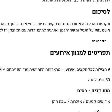
להתחזק ולהתמודד עם התקופה המאתגרת.
לסיכום
תקופת האבל היא אחת התקופות הקשות ביותר בחיי אדם. בתוך הכאב וה
משמעותי על הנטל ומשחרר זמן ואנרגיה להתמודדות עם האובדן. זו לא
תפריטים
תפריטים למגוון אירועים
9 חבילות לכל תקציב ואירוע — מהארוחה היומיומית ועד הפרימיום VIP.
50 ש״ח למנה
מנת דגים - בסיס
אירועים קטנים / אזכרות / שבת חתן