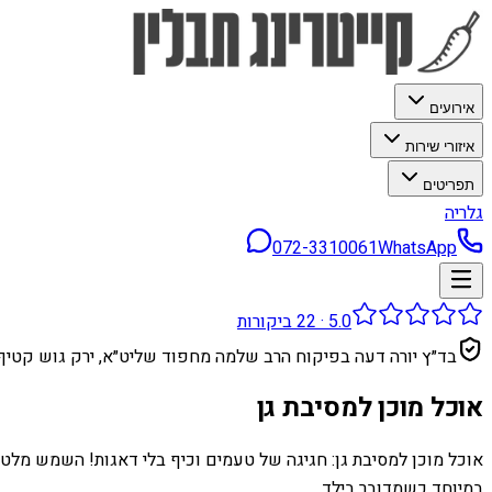
אירועים
איזורי שירות
תפריטים
גלריה
072-3310061
WhatsApp
5.0
·
22
ביקורות
בד״ץ יורה דעה בפיקוח הרב שלמה מחפוד שליט״א, ירק גוש קטיף
אוכל מוכן למסיבת גן
אוכל מוכן למסיבת גן: חגיגה של טעמים וכיף בלי דאגות! השמש מלטפ
במיוחד כשמדובר בילד