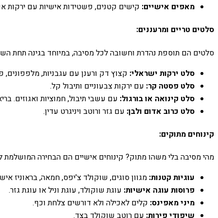
מאפים אישיים:
קישים קטנים, פשטידות אישיות עם ירקות או ג
סלטים טריים ומרעננים:
סלטים הם תוספת נהדרת וחשובה לכל מסיבה, במיוחד בגינה תחת הש
סלט ירקות ישראלי:
קצוץ דק ורענן עם עגבניות, מלפפונים, פל
סלט פסטה קר:
עם ירקות צבעוניים ותיבול קל.
סלט קינואה או בורגול:
עם עשבי תיבול, חמוציות ואגוזים. ברי
סלט כרוב אדום ולבן:
עם גזר ורוטב ויניגרט עדין.
קינוחים מתוקים:
מהי מסיבה בלי משהו מתוק? קינוחים אישיים הם הבחירה המושלמת למ
עוגיות קטנות:
מגוון סוגים, שוקולד צ'יפס, חמאה, בראוניז אישי
פרוסות עוגה אישיות:
עוגת שוקולד, עוגת וניל או עוגת גזר.
מיני מאפינס:
קלים לאכילה ולא דורשים צלחת וכף.
שיפודי פירות:
עם רוטב שוקולד בצד.