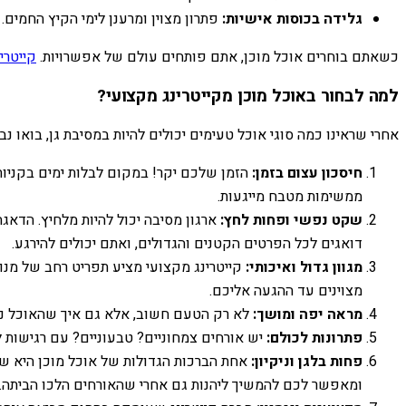
גלידה בכוסות אישיות:
פתרון מצוין ומרענן לימי הקיץ החמים.
כשאתם בוחרים אוכל מוכן, אתם פותחים עולם של אפשרויות.
קייטרי
למה לבחור באוכל מוכן מקייטרינג מקצועי?
אחרי שראינו כמה סוגי אוכל טעימים יכולים להיות במסיבת גן, בואו נ
חיסכון עצום בזמן:
הזמן שלכם יקר! במקום לבלות ימים בקניות
ממשימות מטבח מייגעות.
שקט נפשי ופחות לחץ:
ארגון מסיבה יכול להיות מלחיץ. הדאג
דואגים לכל הפרטים הקטנים והגדולים, ואתם יכולים להירגע.
מגוון גדול ואיכותי:
קייטרינג מקצועי מציע תפריט רחב של מנות
מצוינים עד ההגעה אליכם.
מראה יפה ומושך:
לא רק הטעם חשוב, אלא גם איך שהאוכל נרא
פתרונות לכולם:
יש אורחים צמחוניים? טבעוניים? עם רגישות ל
פחות בלגן וניקיון:
אחת הברכות הגדולות של אוכל מוכן היא שאת
ומאפשר לכם להמשיך ליהנות גם אחרי שהאורחים הלכו הביתה.