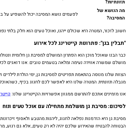
תזונתיות?
מה הנושא של
לפעמים נושא המסיבה יכול להשפיע על בח
המסיבה?
חשוב לזכור, המטרה היא שכולם ייהנו, ואוכל טעים הוא חלק בלתי נפ
"תבלין בגן": פתרונות קייטרינג לכל אירוע
כבר הבנו שאוכל מוכן הוא הפתרון המושלם למסיבת גן חלומית ונטולת 
מושלם שמשרה אווירה נעימה ומלאה בטעמים טובים. אנו דואגים לכל ה
הצוות שלנו מנוסה בהתאמת תפריטים למסיבות גן, ימי הולדת לילדים ול
מגבלה תזונתית. המטרה שלנו היא לאפשר לכם לחגוג בכיף, כשהאוכל 
אנו מזמינים אתכם להתרשם ממגוון אפשרויות הקייטרינג שלנו:
קייטרי
לסיכום: מסיבת גן מושלמת מתחילה עם אוכל טעים ונוח
מסיבת גן היא הזדמנות נפלאה לחגוג, ליהנות מהטבע ולאסוף זיכרונות
הבטוחה להבטיח שהאירוע שלכם יהיה לא רק טעים, אלא גם רגוע, מהנ