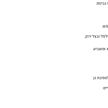
בינות.
מש.
פל ובצל ירוק.
א ומשביע.
סיבת גן.
ים.