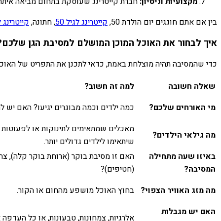
מקצועיות וניסיון:
חברת קייטרינג שעוסקת בתחום מביאה איתה ני
בין אם אתם חוגגים יום הולדת 50,
קייטרינג לגיל 50
, חתונה,
קייטרינג 
איך לבחור את האוכל המוכן המושלם למסיבת הגן שלכם?
כדי שהמסיבה תהיה מוצלחת באמת, כדאי לתכנן את התפריט של האוכ
שאלה חשובה
למה זה חשוב?
מי האורחים שלכם?
כמה ילדים וכמה מבוגרים יגיעו? האם יש 
מאכלים שמתאימים לתינוקות או לפעוטות 
מה גילאי הילדים?
שיתאימו לילדים גדולים יותר.
באיזו שעה מתחילה
האם זו מסיבת בוקר (ארוחת בוקר קלה), צהר
המסיבה?
(חטיפים)?
מה מזג האוויר הצפוי?
בחוץ האוכל מושפע מהחום או הקור.
האם יש מגבלות
אלרגיות, צמחונות, טבעונות, או כל העדפה 