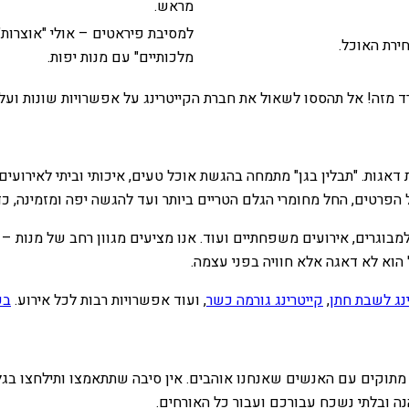
מראש.
למסיבת פיראטים – אולי "אוצרות"
ירת האוכל.
מלכותיים" עם מנות יפות.
רד מזה! אל תהססו לשאול את חברת הקייטרינג על אפשרויות שונות ועל
דאגות. "תבלין בגן" מתמחה בהגשת אוכל טעים, איכותי וביתי לאירועים 
פרטים, החל מחומרי הגלם הטריים ביותר ועד להגשה יפה ומזמינה, כד
מבוגרים, אירועים משפחתיים ועוד. אנו מציעים מגוון רחב של מנות – ח
הוא לא דאגה אלא חוויה בפני עצמה.
נג לשבת חתן
,
קייטרינג גורמה כשר
, ועוד אפשרויות רבות לכל אירוע.
בק
 מתוקים עם האנשים שאנחנו אוהבים. אין סיבה שתתאמצו ותילחצו בגלל 
ה ובלתי נשכח עבורכם ועבור כל האורחים.