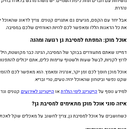
משיחות עם חברים תחת כיפת השמיים. יש משהו מרגש בלארח בחיק הט
נהדרת.
אבל יחד עם הקסם, מגיעים גם אתגרים קטנים. צריך לדאוג שהאוכל יי
את כל הדאגות הללו ומאפשר לכם להיות האורחים שלכם במסיבה.
אוכל מוכן: המפתח למסיבת גן רגועה ומהנה
דמיינו שאתם מתעוררים בבוקר של המסיבה, הגינה כבר מקושטת, הילדי
לרוץ לקניות, לבשל שעות ולשטוף ערימות כלים, אתם יכולים להתפנו
אוכל מוכן חוסך לכם זמן יקר, אנרגיה ומאמץ. הוא מאפשר לכם להזמ
שקט נפשי וביטחון שהאוכל יהיה טעים, טרי ובריא.
למידע נוסף על
קייטרינג לימי הולדת
או
קייטרינג לאירועים
קטנים וגדו
איזה סוגי אוכל מוכן מתאימים למסיבת גן?
כשחושבים על אוכל למסיבת גן, צריך לחשוב על מאכלים שקל לאכול ב