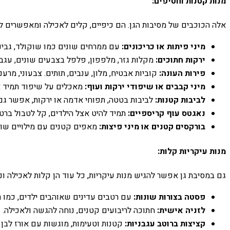
מנות קטנות וחטיפים:
אלה הכוכבים של מסיבות הגן. הם כיפיים, קלים לאכילה ומאפשרים ל
מיני פיתות או כריכונים:
עם ממרחים שונים כמו שוקולד, גבינה 
ירקות חתוכים:
מקלות גזר, מלפפון, פלפל בצבעים שונים, עגבני
פירות העונה:
קוביות אבטיח, מלון, ענבים, תותים. צבעוני, מרענן
מיני קבבים או שיפודי ירקות ועוף:
מאכלים על שיפוד תמיד א
לביבות קטנות:
לביבות בטטה, תפוחי אדמה או ירקות, אפשר גם 
נאגטס עוף קריספיים:
תמיד להיט אצל הילדים, קל לטבול ברטב
בורקסים קטנים או מיני פיצות:
מאפים קטנים עם מילויים שונ
מנות עיקריות קלות:
גם במסיבת גן אפשר להגיש מנות עיקריות, כל עוד הן קלות לאכילה ונ
פסטה בצורות שונות:
עם רטבים עדינים שאוהבים ילדים, כמו ר
לזניה אישית:
חתוכה לריבועים קטנים, נוחה להגשה ולאכילה.
קציצות ברוטב עגבניות:
קטנות וטעימות, מוגשות עם אורז לבן 