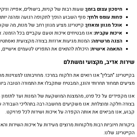
חיסכון עצום בזמן:
שעות רבות של קניות, בישולים, אפייה וניקי
פחות עומס ולחץ:
סוף השבוע הופך לתקופה רגועה ומהנה יותר. 
אוכל מגוון ומאוזן:
קייטרינג מציע מגוון רחב של מנות, מה שקשה
איכות עקבית:
אנו מבטיחים איכות וטעם עקביים בכל הזמנה. א
הצגה מרשימה:
המנות מגיעות ארוזות בצורה מקצועית ואסתטית
התאמה אישית:
היכולת להתאים את התפריט לטעמים אישיים, א
שירות אדיב, מקצועי ומשתלם
בקייטרינג "תבלין" אנו רואים את הלקוח במרכז. מחויבותנו למצוינות
מציעים תמחור תחרותי והוגן, המבטיח שתקבלו את התמורה הטובה ביותר לכספכם, החל ממנה
אנו מקפידים על כל פרט, מהמצגת המושקעת של המנות ועד לתזמון ה
בצורה חלקה ומוצלחת. אנו משקיעים מחשבה רבה בתהליכי העבודה שלנ
קבוע, אנו מביאים את אותה הקפדה על איכות ושירות לכל פרויקט.
ביקורות חיוביות רבות מלקוחות מרוצים מעידות על איכות השירות והאו
הקייטרינג שלנו.