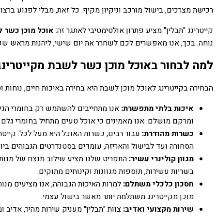
רכישת מצרכים, בישול מורכב וניקיון מקיף. כל זאת, מבלי לפגוע ברצו
קייטרינג "תבלין" מציע פתרון אולטימטיבי לאתגר זה:
אוכל מוכן כשר 
נוחה. בכך, אנו מאפשרים לכם לשחרר את יום שישי, ליהנות מראש 
למה לבחור באוכל מוכן כשר לשבת מקייטרינג 
הבחירה בקייטרינג לאוכל מוכן לשבת היא בחירה באיכות חיים, נוחות ו
איכות בלתי מתפשרת:
אנו מתחייבים להשתמש רק בחומרי הגלם 
ומרקם מושלם. אנו מאמינים כי אוכל טעים מתחיל בחומרי גלם
כשרות מהודרת:
עבור רבים, כשרות האוכל היא מעל לכל. קייטרינ
הסחורה ועד לבישול והאריזה, עומדים בסטנדרטים הגבוהים ביו
מגוון קולינרי עשיר:
התפריט שלנו מציע שילוב מנצח של מנות א
בשריות עשירות, תוספות מגוונות וקינוחים מתוקים.
חסכון כלכלי משתלם:
למרות האיכות הגבוהה, אנו מציעים מנו
מוכן מקייטרינג משתלמת יותר מאשר בישול עצמי.
שירות מקצועי ואדיב:
צוות "תבלין" מעניק שירות מהיר, אדיב