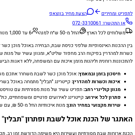
לתפריט ומחירים
הצעת מחיר בווצאפ
או התקשרו:
072-3310061
משלוחים לכל הארץ
החל מ-50 ש״ח למנה
6 עד 1,000 מנות
בין ההכנות האינסופיות שלפני כניסת שבת, הבחירה באוכל מוכן כשר
כשרות למהדרין בפיקוח הרב מחפוד שליט"א, ומגוון עשיר של מנות ש
להתכוננות רוחנית וליהנות מזמן איכות עם המשפחה, ללא דאגות הבישו
חיסכון בזמן ובמאמץ:
אוכל מוכן כשר לשבת משחרר אתכם מע
איכות וכשרות למהדרין:
קייטרינג "תבלין" מתמחה באוכל בשרי
מגוון קולינרי רחב:
תפריט עשיר של מנות מסורתיות עם טוויסטים
פתרון לכל אירוע:
קייטרינג לאירועים פרטיים ומשפחתיים, כולל 
שירות מקצועי במחיר הוגן:
מנות איכותיות החל מ-50 ₪, עם שירות אדיב ומהיר.
האתגר של הכנת אוכל לשבת ופתרון "תבלין"
הכנת ארוחות שבת מסורתיות ועשירות היא משימה הדורשת זמן רב, תכ