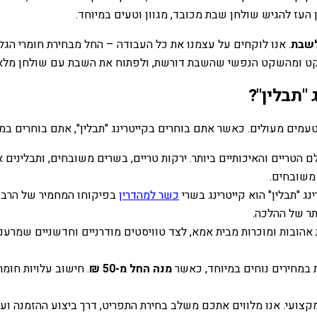
ן העז להגיש שולחן שבת מכובד, מגוון וטעים במיוחד.
לשבת
. אנו לוקחים על עצמנו את כל העבודה – החל מבחירת חומרי הגל
שקט ומהשקט הנפשי שהשבת דורשת, ולפתוח את השבת עם שולחן מלא כ
"תבלין"?
טעמים מעולים. כאשר אתם בוחרים בקייטרינג "תבלין", אתם בוחרים במס
הטריים והאיכותיים ביותר. ירקות טריים, בשרים משובחים, ותבלינים
 משובחים.
ג "תבלין" הוא קייטרינג בשרי
כשר למהדרין
בפיקוחו המחמיר של הרב מ
תר של ההלכה.
הובות ומוכרות מבית אמא, לצד טוויסטים מודרניים וחדשניים שמרעננים
ת במחירים נוחים במיוחד, כאשר
מנה החל מ-50 ₪
. חישוב עלויות חומ
 ומקצועי. אנו מלווים אתכם משלב בחירת התפריט, דרך ביצוע ההזמנה