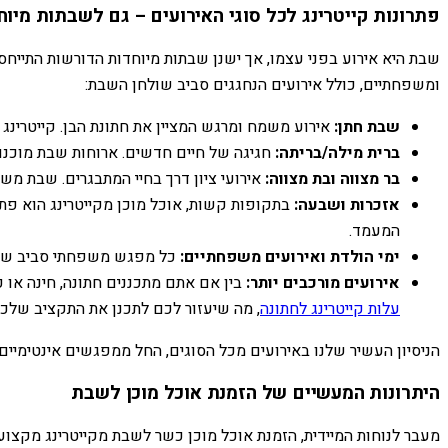
פתרונות קייטרינג לכל סוגי האירועים – גם לשבתות מיוח
שבת היא אירוע בפני עצמו, אך ישנן שבתות מיוחדות הדורשות התייחסו
ומשפחתיים, כולל אירועים הנחגגים סביב שולחן השבת:
שבת חתן:
אירוע משמח ומרגש המציין את חתונת הבן. קייטרינ
ברית מילה/בריתה:
חגיגה של חיים חדשים. ארוחות שבת מוכנו
בר מצווה ובת מצווה:
אירועי ציון דרך בחיי המתבגרים. שבת מש
אזכרות ושבעה:
בתקופות קשות, אוכל מוכן מקייטרינג הוא פ
המעמד.
ימי הולדת ואירועים משפחתיים:
כל מפגש משפחתי סביב שולח
אירועים מורכבים יותר:
בין אם אתם מתכננים חתונה, חינה או כ
עלות קייטרינג לחתונה
, מה שיעזור לכם לתכנן את התקציב שלכם
הניסיון העשיר שלנו באירועים מכל הסוגים, החל ממפגשים אינטימיי
היתרונות המעשיים של הזמנת אוכל מוכן לשבת
מעבר לנוחות המיידית, הזמנת אוכל מוכן כשר לשבת מקייטרינג מקצועי