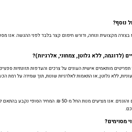
ל נוסף?
וז בצורה מקצועית ונוחה, ודורש חימום קצר בלבד לפני ההגשה. אנו מ
 (לדוגמה, ללא גלוטן, צמחוני, אלרגיות)?
ר תפריטים מותאמים אישית העונים על צרכים והעדפות תזונתיות ספציפ
בעוניות, ללא גלוטן, או התאמות לאלרגיות שונות, תוך שמירה על רמת הכ
קייטרינג "תבלין" מציע מגוון רחב של מנות איכותיות במחירים תחרות
כם.
י מסוימים?