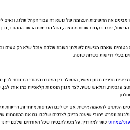
אנו מבינים את החשיבות העצומה של נושא זה עבור הקהל שלנו, וגאים
הבישול, עובר בקרת כשרות מחמירה, החל מרכישת הבשר המהודר, דרך ב
 בטוחים שאתם מגישים לשולחן השבת שלכם אוכל שלא רק טעים ובריא,
 בעלי דרישות כשרות שונות.
מציעים תפריט מגוון ועשיר, המשלב בין המטבח היהודי המסורתי לבין טע
ב עגבניות, וגולאש עשיר, לצד מגוון תוספות קלאסיות כמו אורז לבן, 
ולחן.
יטים הניתנים להתאמה אישית. אם יש לכם העדפות מיוחדות, דרישות ת
לבנות תפריט ייחודי שיענה בדיוק לצרכים שלכם. גם אם ההתמחות שלנו
וני/צמחוני
כשר למהדרין, על מנת להבטיח שכל האורחים שלכם ייהנו 