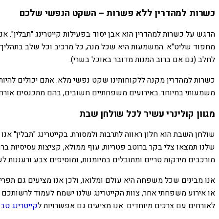
כשרות למהדרין ללא פשרות – השקט הנפשי שלכם
הדגש על כשרות למהדרין הוא אבן יסוד בפעילות קייטרינג "תבלין". 
מחפוד שליט"א. המשמעות היא שכל מנה, כל מרכיב וכל שלב בתהליך 
לחלב (גם אם ברוב המנות מדובר באוכל בשרי).
כשרות למהדרין מקנה ללקוחותינו שקט נפשי מלא. אתם יכולים להיות
משמעותי במיוחד באירועים משפחתיים חשובים, בהם מתכנסים אורחים
מגוון קולינרי עשיר לכל שולחן שבת
שולחן השבת הוא חלון ראווה לתרבות ולמסורת. בקייטרינג "תבלין" אנו 
שלנו תמצאו צלי בקר ברוטב פטריות, עוף ממולא, קציצות עסיסיות ברוט
מורכבים מירקות טריים ומתובלים במיומנות, ומוסיפים צבע ורעננות לש
אנו מבינים שכל משפחה היא עולם ומלואו, ולכן אנו מציעים גם תפר
או אירוע משפחתי אחר, צוות הקייטרינג שלנו ישמח לעמוד לרשותכם ו
לאורחים עם צרכים מיוחדים. אנו מציעים גם אפשרויות ל
קייטרינג טבע