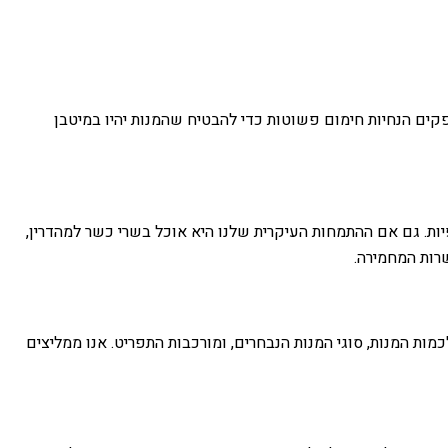
ספקים הנחיות חימום פשוטות כדי להבטיח שהמנות יהיו במיטבן
יות. גם אם ההתמחות העיקרית שלנו היא אוכל בשרי כשר למהדרין,
שרות המחמירה.
יים והוגנים. אנו מציעים מנות החל מ-50 ₪. המחיר הסופי נקבע בהתאם לכמות המנות, סוגי המנות הנבחרים, ומורכבות התפריט. אנו ממליצים