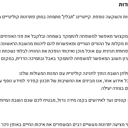
דות
ת והשקעה נוספת. קייטרינג "תבלין" מתמחה במתן פתרונות קולינריים מ
ג מקצועי מאפשר למשפחה להתמקד בשמחה ובלקבל את פני האורחים, ב
ת מקלות על ההורים הטריים ומאפשרות להם ליהנות מהשבת הראשונה ע
פחתית חגיגית עם אוכל מוכן ואיכותי הופכת את החוויה לבלתי נשכחת 
תרון חשוב המאפשר למשפחה להתמקד באבל ובתמיכה הדדית, במקום לד
ן השבת הופך לחגיגה קולינרית עם המנות המעולות שלנו.
ל אירוע אחר, אנו מבינים את החשיבות של תכנון קפדני. למידע נוסף ע
 בצורה יעילה.
ם קטנים ועד לאירועים בקנה מידה גדול, מבטיח לכם שגם השבת המיוח
 מציעה יתרונות מעשיים רבים המשפרים את איכות החיים באופן ניכר: