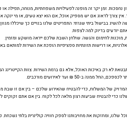
ון נחסכות. זמן יקר זה מופנה לפעילויות משפחתיות, מנוחה, תפילה או 
אין צורך לדאוג אם יש מספיק אוכל, אם הוא יצא טעים, או מי ינקה א
 להשיג בבישול ביתי שגרתי. התפריטים שלנו בנויים כך שיכללו מגוון ח
תם יודעים בדיוק למה לצפות.
, מוכנות לחימום והגשה. שולחן השבת שלכם ייראה מושקע ומזמין.
לרגיות, או דרישות תזונתיות ספציפיות הופכת את השירות למותאם ב
 מתבטאת לא רק באיכות האוכל, אלא גם ברמת השירות. צוות הקייטרינג
 ב-50 ₪ ועד לאירועים מורכבים.
מדויק של המשלוח, כדי להבטיח שהאירוע שלכם – בין אם זו שבת מש
ו כדי להבטיח שביעות רצון מלאה לכל לקוח. בין אם אתם זקוקים לקי
כל שלנו, ומחזקות את מחויבותנו לספק חוויה קולינרית בלתי נשכחת. פנ