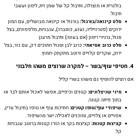
בולגרית או מוצרלה, ותיבול קל של שמן זית, לימון ועשבי
תיבול.
סלט קינואה/בורגול:
בורגול או קינואה מבושלים, עם המון
ירוקים (פטרוזיליה, נענע, כוסברה), עגבניות, מלפפונים, בצל
סגול, גרגירי רימון (אם בעונה) ותיבול מרענן.
סלט כרוב אסיאתי:
כרוב לבן וסגול חתוכים דק, עם גזר, בצל
ירוק, שקדים קלויים ורוטב מתקתק-חמוץ.
4. חטיפי עוף/בשר – למקרה שרוצים משהו חלבוני
אם רוצים להוסיף גם משהו בשרי קליל:
מיני שניצלונים:
קטנים וכיפיים, אפשר לאכול אותם לבד או
בתוך פיתה קטנה.
שיפודי עוף/טופו קטנים:
חתיכות עוף או טופו בתיבול עדין,
אפויים או צלויים, ומוכנים לאכילה ישר מהשיפוד.
קציצות קטנות:
קציצות בקר או הודו קטנות ברוטב עגבניות
קל.