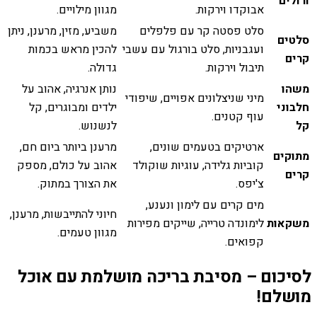
ורולים
אבוקדו וירקות.
מגוון מילויים.
סלט פסטה קר עם פלפלים
משביע, מזין, מרענן, ניתן
סלטים
ועגבניות, סלט בורגול עם עשבי
להכין מראש בכמות
קרים
תיבול וירקות.
גדולה.
משהו
נותן אנרגיה, אהוב על
מיני שניצלונים אפויים, שיפודי
חלבוני
ילדים ומבוגרים, קל
עוף קטנים.
קל
לנשנוש.
ארטיקים בטעמים שונים,
מרענן ביותר ביום חם,
מתוקים
קוביות גלידה, עוגיות שוקולד
אהוב על כולם, מספק
קרים
צ'יפס.
את הצורך במתוק.
מים קרים עם לימון ונענע,
חיוני להתייבשות, מרענן,
משקאות
לימונדה טרייה, שייקים מפירות
מגוון טעמים.
קפואים.
לסיכום – מסיבת בריכה מושלמת עם אוכל
מושלם!