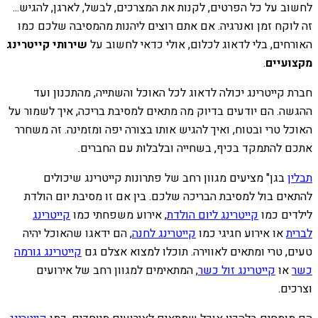
לחשוב על כל הפרטים, לקנות את המצרכים, לבשל, לארגן, להגיש...
זה לוקח זמן ואנרגיה. אם אתם רוצים ליהנות מהמסיבה שלכם כמו
האורחים, בלי לדאוג לכלום, אולי כדאי לחשוב על
שירותי קייטרינג
מקצועיים
.
חברת קייטרינג יכולה לדאוג לכל האוכל והשתייה, מהתכנון ועד
ההגשה. הם יודעים בדיוק מה מתאים למסיבת בריכה, איך לשמור על
האוכל טרי ובטוח, ואיך להגיש אותו בצורה יפה ומזמינה. זה משחרר
אתכם להתמקד בכיף, בשחייה ובלבלות עם החברים.
תבלין
בגן" מציעים מגוון רחב של פתרונות קייטרינג שיכולים
להתאים בול למסיבת הבריכה שלכם. בין אם זו מסיבת יום הולדת
לילדים כמו
קייטרינג ליום הולדת
, אירוע משפחתי כמו
קייטרינג
לברית
או אירוע חגיגי כמו
קייטרינג לחנה
, הם ידאגו שהאוכל יהיה
טעים, טרי ומתאים לאווירה. תוכלו למצוא אצלם גם
קייטרינג גורמה
כשר
או
קייטרינג זול כשר
, המתאימים למגוון רחב של אירועים
וצרכים.