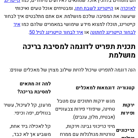
הם מומחים בלהכין אוכל שמתאים לאירועים מיוחדים, כמו
קייטרינג
לאזכרה
או
קייטרינג לשבת חתן
, ומבטיחים אוכל טעים ואיכותי
שיעשה את המסיבה שלכם מושלמת. אם אתם מתלבטים איך לבחור
קייטרינג, תוכלו למצוא מידע שימושי במאמרים שלהם כמו
איך
לבחור קייטרינג לחתונה
או
איך לבחור קייטרינג לגיל 50
.
תכנית תפריט לדוגמה למסיבת בריכה
מושלמת
הנה דוגמה לתפריט שיכול להיות שילוב מצוין של מאכלים שונים:
למה זה מתאים
קטגוריה
דוגמאות למאכלים
למסיבת בריכה?
מגש ירקות חתוכים עם מטבל
ירקות
מרענן, קל לעיכול, עשיר
טחינה, שיפודי פירות צבעוניים
ופירות
בנוזלים, יפה וכיפי.
(אבטיח, מלון, ענבים).
מיני כריכוני גבינה וירקות,
קל לאכילה ביד אחת,
כריכונים
טורטיות מגולגלות עם ממרח
משביע אך לא כבד,