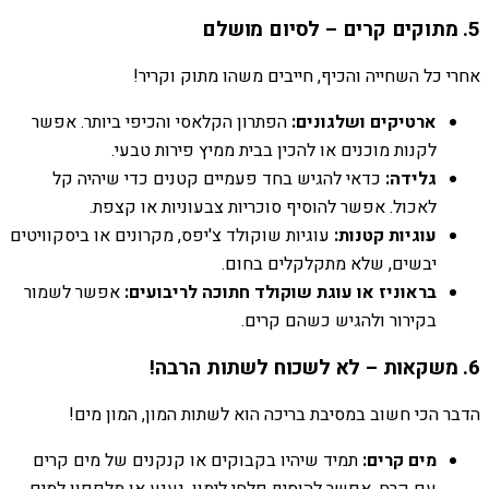
5. מתוקים קרים – לסיום מושלם
אחרי כל השחייה והכיף, חייבים משהו מתוק וקריר!
ארטיקים ושלגונים:
הפתרון הקלאסי והכיפי ביותר. אפשר
לקנות מוכנים או להכין בבית ממיץ פירות טבעי.
גלידה:
כדאי להגיש בחד פעמיים קטנים כדי שיהיה קל
לאכול. אפשר להוסיף סוכריות צבעוניות או קצפת.
עוגיות קטנות:
עוגיות שוקולד צ'יפס, מקרונים או ביסקוויטים
יבשים, שלא מתקלקלים בחום.
בראוניז או עוגת שוקולד חתוכה לריבועים:
אפשר לשמור
בקירור ולהגיש כשהם קרים.
6. משקאות – לא לשכוח לשתות הרבה!
הדבר הכי חשוב במסיבת בריכה הוא לשתות המון, המון מים!
מים קרים:
תמיד שיהיו בקבוקים או קנקנים של מים קרים
עם קרח. אפשר להוסיף פלחי לימון, נענע או מלפפון למים.