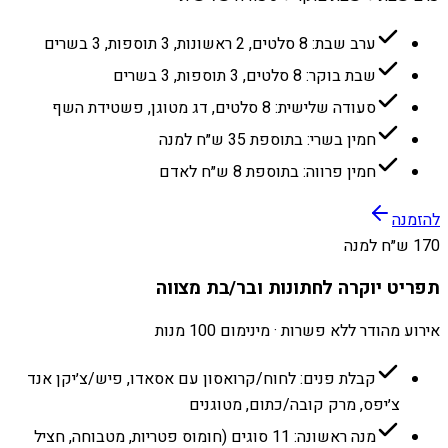
ערב שבת: 8 סלטים, 2 ראשונות, 3 תוספות, 3 בשרים
שבת בוקר: 8 סלטים, 3 תוספות, 3 בשרים
סעודה שלישית: 8 סלטים, דג מטוגן, פשטידת השף
חמין בשרי: בתוספת 35 ש״ח למנה
חמין פרווה: בתוספת 8 ש״ח לאדם
להזמנה
170 ש״ח למנה
תפריט יוקרה לחתונות ובר/בת מצווה
אירוע מהודר ללא פשרות · מינימום 100 מנות
קבלת פנים: לחוח/קרואסון עם אסאדו, פיש/צ׳יקן אנד
צ׳יפס, מרק קובה/כתום, מטוגנים
מנה ראשונה: 11 סוגים (חומוס פטריות, מטבוחה, חציל