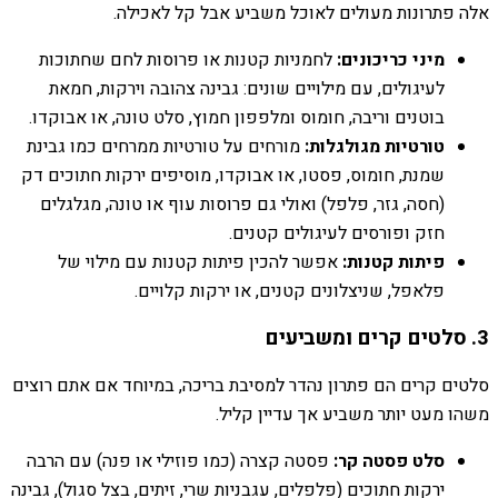
אלה פתרונות מעולים לאוכל משביע אבל קל לאכילה.
מיני כריכונים:
לחמניות קטנות או פרוסות לחם שחתוכות
לעיגולים, עם מילויים שונים: גבינה צהובה וירקות, חמאת
בוטנים וריבה, חומוס ומלפפון חמוץ, סלט טונה, או אבוקדו.
טורטיות מגולגלות:
מורחים על טורטיות ממרחים כמו גבינת
שמנת, חומוס, פסטו, או אבוקדו, מוסיפים ירקות חתוכים דק
(חסה, גזר, פלפל) ואולי גם פרוסות עוף או טונה, מגלגלים
חזק ופורסים לעיגולים קטנים.
פיתות קטנות:
אפשר להכין פיתות קטנות עם מילוי של
פלאפל, שניצלונים קטנים, או ירקות קלויים.
3. סלטים קרים ומשביעים
סלטים קרים הם פתרון נהדר למסיבת בריכה, במיוחד אם אתם רוצים
משהו מעט יותר משביע אך עדיין קליל.
סלט פסטה קר:
פסטה קצרה (כמו פוזילי או פנה) עם הרבה
ירקות חתוכים (פלפלים, עגבניות שרי, זיתים, בצל סגול), גבינה