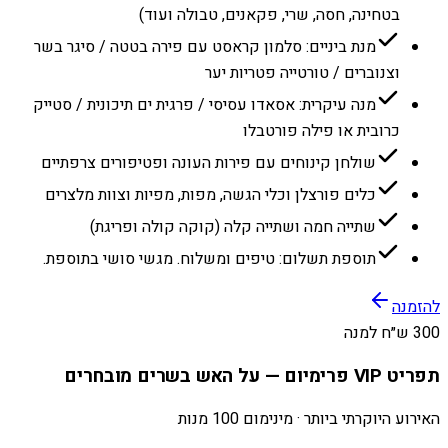
בטחינה, חסה, שרי, פקאנים, טבולה ועוד)
מנת ביניים: סלמון קראסט עם פירה בטטה / סיגר בשר
וצנוברים / טורטייה פטריות יער
מנה עיקרית: אסאדו עסיסי / פרגית ים תיכונית / סטייק
כרובית או פילה פורטבלו
שולחן קינוחים עם פירות העונה ופטיפורים צרפתיים
כלים פורצלן וכלי הגשה, מפות, מפיות וצוות מלצרים
שתייה חמה ושתייה קלה (קוקה קולה ופריגת)
תוספת תשלום: טיפים ומשלוח. מגשי סושי בתוספת.
להזמנה
300 ש״ח למנה
תפריט VIP פרימיום — על האש בשרים מובחרים
האירוע היוקרתי ביותר · מינימום 100 מנות