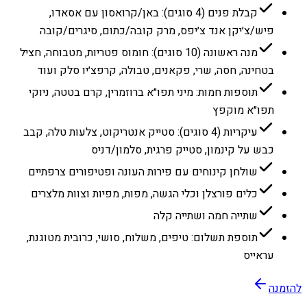
קבלת פנים (4 סוגים): באן/קרואסון עם אסאדו,
פיש/צ׳יקן אנד צ׳יפס, מרק קובה/כתום, סיגרים/קובה
מנה ראשונה (10 סוגים): חומוס פטריות, מטבוחה, חציל
בטחינה, חסה, שרי, פקאנים, טבולה, קרפצ׳יו סלק ועוד
תוספות חמות: מיני תפו״א ברוזמרין, קרם בטטה, ניוקי
תפו״א מוקפץ
עיקריות (4 סוגים): סטייק אנטריקוט, צלעות טלה, קבב
כבש על קינמון, סטייק פרגית, סלמון/דניס
שולחן קינוחים עם פירות העונה ופטיפורים צרפתיים
כלים פורצלן וכלי הגשה, מפות, מפיות וצוות מלצרים
שתייה חמה ושתייה קלה
תוספת תשלום: טיפים, משלוח, סושי, כרובית מטוגנת,
עראייס
להזמנה