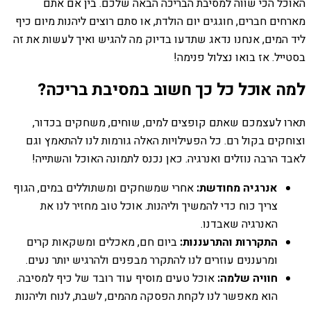
האוכל הכי שווה למסיבת הבריכה הבאה שלכם. בין אם אתם
מארחים חברים, חוגגים יום הולדת, או סתם רוצים ליהנות מיום כיף
ליד המים, אנחנו נדאג שתדעו בדיוק מה להגיש ואיך לעשות את זה
בסטייל. אז בואו נצלול פנימה!
למה אוכל כל כך חשוב במסיבת בריכה?
תארו לעצמכם שאתם קופצים למים, שוחים, משחקים בכדור,
וצוחקים בקול רם. כל הפעילויות האלה גורמות לנו להתאמץ וגם
לאבד הרבה נוזלים ואנרגיה. כאן נכנס לתמונה האוכל והשתייה!
אנרגיה מחודשת:
אחרי שמשחקים ומשתוללים במים, הגוף
צריך כוח כדי להמשיך וליהנות. אוכל טוב מחזיר לנו את
האנרגיה שאבדנו.
התקררות והתרעננות:
ביום חם, מאכלים ומשקאות קרים
ומרעננים עוזרים לנו להתקרר מבפנים ולהרגיש יותר נעים.
חוויה שלמה:
אוכל טעים מוסיף עוד רובד של כיף למסיבה.
הוא מאפשר לנו לקחת הפסקה מהמים, לשבת, לנוח וליהנות