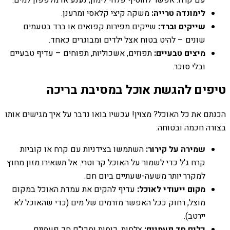
לימונדה טרייה:
משקה קיצי קלאסי ומרענן.
שייקים וברד:
שייקים מפירות קפואים או ברד בטעמים
שונים – להיט בטוח אצל ילדים ומבוגרים כאחד.
מיצים טבעיים:
תפוזים, אשכוליות, תפוחים – עדיף טבעיים
ובלי סוכר.
טיפים להגשת אוכל במסיבת בריכה
הכנתם את כל האוכל? מצוין! עכשיו בואו נדבר על איך מגישים אותו
בצורה חכמה ובטוחה:
שמירה על קירור:
השתמשו בצידניות עם קרח או קוביות
קרח ג'ל כדי לשמור על האוכל קר וטרי. אל תשאירו מזון מחוץ
למקרר יותר משעה-שעתיים ביום חם.
מקום ייעודי לאוכל:
עדיף להקים את עמדת האוכל במקום
מוצל, רחוק ככל האפשר מזרמים של מים (כדי שהאוכל לא
יירטב).
כלים חד פעמיים:
צלחות, כוסות וסכו"ם חד פעמיים