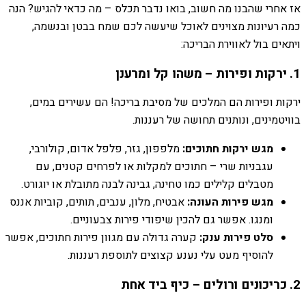
אז אחרי שהבנו מה חשוב, בואו נדבר תכלס – מה כדאי להגיש? הנה
כמה רעיונות מצוינים לאוכל שיעשה לכם שמח בבטן ובנשמה,
ויתאים בול לאווירת הבריכה:
1. ירקות ופירות – משהו קל ומרענן
ירקות ופירות הם המלכים של מסיבת בריכה! הם עשירים במים,
בוויטמינים, ונותנים תחושה של רעננות.
מגש ירקות חתוכים:
מלפפון, גזר, פלפל אדום, קולורבי,
עגבניות שרי – חתוכים למקלות או לפרחים קטנים, עם
מטבלים קלילים כמו טחינה, גבינה לבנה מתובלת או יוגורט.
מגש פירות העונה:
אבטיח, מלון, ענבים, תותים, קוביות אננס
ומנגו. אפשר גם להכין שיפודי פירות צבעוניים.
סלט פירות ענק:
קערה גדולה עם מגוון פירות חתוכים, אפשר
להוסיף מעט עלי נענע קצוצים לתוספת רעננות.
2. כריכונים ורולים – כיף ביד אחת