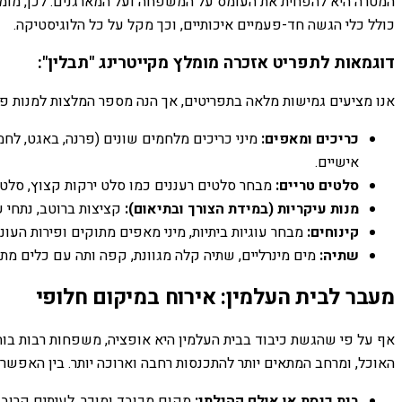
המטרה היא להפחית את העומס על המשפחה ועל המארגנים. לכן, מומלץ 
כולל כלי הגשה חד-פעמיים איכותיים, וכך מקל על כל הלוגיסטיקה.
דוגמאות לתפריט אזכרה מומלץ מקייטרינג "תבלין":
אנו מציעים גמישות מלאה בתפריטים, אך הנה מספר המלצות למנות פופ
כריכים ומאפים:
מיני כריכים מלחמים שונים (פרנה, באגט, לחמנ
אישיים.
סלטים טריים:
מבחר סלטים רעננים כמו סלט ירקות קצוץ, סלט ק
מנות עיקריות (במידת הצורך ובתיאום):
קציצות ברוטב, נתחי ע
קינוחים:
מבחר עוגיות ביתיות, מיני מאפים מתוקים ופירות העונ
שתיה:
מים מינרליים, שתיה קלה מגוונת, קפה ותה עם כלים מתא
מעבר לבית העלמין: אירוח במיקום חלופי
אף על פי שהגשת כיבוד בבית העלמין היא אופציה, משפחות רבות בוח
האוכל, ומרחב המתאים יותר להתכנסות רחבה וארוכה יותר. בין האפשרוי
בית כנסת או אולם קהילתי:
מקום מכובד ומוכר, לעיתים קרובו