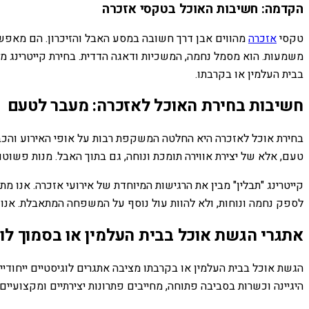
הקדמה: חשיבות האוכל בטקסי אזכרה
טקסי
אזכרה
מהווים אבן דרך חשובה במסע האבל והזיכרון. הם מאפשר
משמעות. הוא מסמל נחמה, המשכיות ודאגה הדדית. בחירת קייטרינג מנו
בבית העלמין או בקרבתו.
חשיבות בחירת האוכל לאזכרה: מעבר לטעם
בחירת אוכל לאזכרה היא החלטה המשקפת רבות על אופי האירוע והכבוד
טעם, אלא של יצירת אווירה תומכת ונוחה, גם בתוך האבל. מנות פשוטות
קייטרינג "תבלין" מבין את הרגישות המיוחדת של אירועי אזכרה. אנו
לספק נחמה ונוחות, ולא להוות עול נוסף על המשפחה המתאבלת. אנו ש
אתגרי הגשת אוכל בבית העלמין או בסמוך לו
הגשת אוכל בבית העלמין או בקרבתו מציבה אתגרים לוגיסטיים ייחודיי
היגיינה וכשרות בסביבה פתוחה, מחייבים פתרונות יצירתיים ומקצועיים.