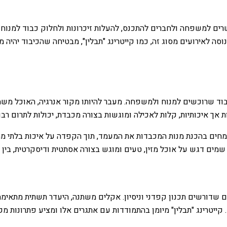
ים למשפחה ולחברים להתכנס, להעלות זיכרונות ולחלוק כבוד למנוח
סה לאירועים מסוג זה, כמו קייטרינג "תבלין", מבטיחה שהכיבוד יהיה 
 שרוכשים למנוח ולמשפחה. מעבר להיותו מקור אנרגיה, האוכל משמש כ
 אך איכותיות, קלות לאכילה ומוגשות בצורה מכבדת, יכולות לתרום רבו
 מתמחים בהכנת מנות המכבדות את המעמד, תוך הקפדה על איכות בלתי מ
מים דגש על אוכל מזין, טעים ומוגש בצורה אסתטית ודיסקרטית, בין א
ם שדורשים תכנון קפדני וניסיון. אקלים משתנה, היעדר תשתית מתאימה
 קייטרינג "תבלין" מיומן בהתמודדות עם אתגרים אלו ומציע פתרונות מק