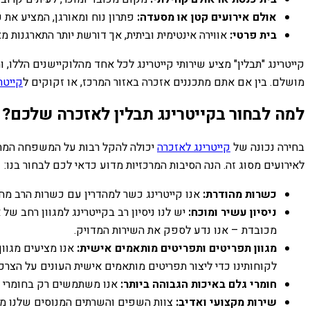
אולם אירועים קטן או מסעדה:
פתרון נוח ומאורגן, המציע את 
בית פרטי:
אווירה אינטימית וביתית, אך דורשת יותר התארגנות מ
קייטרינג "תבלין" מציע שירותי קייטרינג לכל אחד מהלוקיישנים הללו,
מושלם. בין אם אתם מתכננים אזכרה באזור המרכז, או זקוקים ל
קייטר
למה לבחור בקייטרינג תבלין לאזכרה שלכם?
בחירה נכונה של
קייטרינג לאזכרה
יכולה להקל רבות על המשפחה המתאב
לאירועים מסוג זה. הנה הסיבות המרכזיות מדוע כדאי לכם לבחור בנו:
כשרות מהודרת:
אנו קייטרינג כשר למהדרין עם כשרות הרב מח
ניסיון עשיר ומוכח:
יש לנו ניסיון רב בקייטרינג למגוון רחב ש
מכובדת – אנו נדע לספק את השירות המדויק.
מגוון תפריטים ותפריטים מותאמים אישית:
אנו מציעים מגוון
לקוחותינו כדי ליצור תפריטים מותאמים אישית העונים על הצר
חומרי גלם באיכות הגבוהה ביותר:
אנו משתמשים רק בחומרי הגל
שירות מקצועי ואדיב:
צוות השפים והשרתים המנוסים שלנו מס