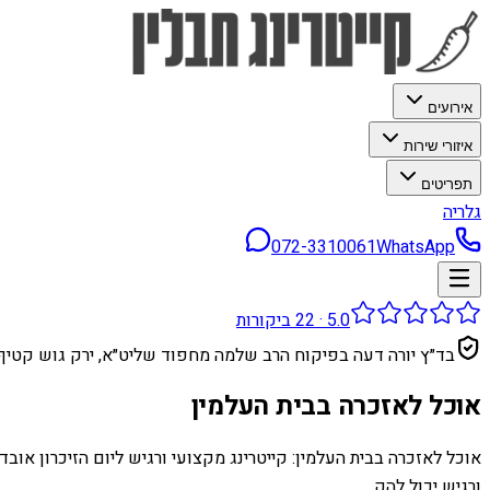
אירועים
איזורי שירות
תפריטים
גלריה
072-3310061
WhatsApp
5.0
·
22
ביקורות
בד״ץ יורה דעה בפיקוח הרב שלמה מחפוד שליט״א, ירק גוש קטיף
אוכל לאזכרה בבית העלמין
אוכל לאזכרה בבית העלמין: קייטרינג מקצועי ורגיש ליום הזיכרון אוב
ורגיש יכול להק