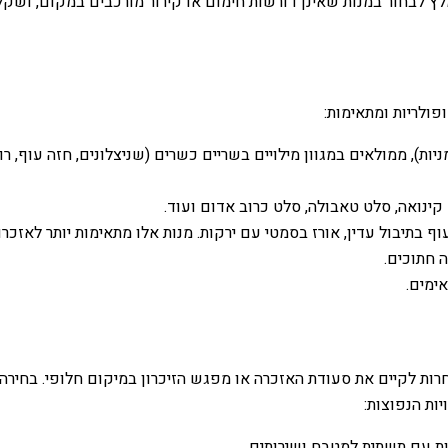
לבחור במנות שאינן דורשות חימום או קירור מורכבים במקום, ושקל ל
ולריות ומתאימות:
יות), ממולאים במגוון מילויים בשריים כשרים (שניצלונים, חזה עוף, ר
ינואה, סלט טאבולה, סלט כרוב אדום ועוד.
וף בתיבול עדין, אורז בסמטי עם ירקות. מנות אלו מתאימות יותר לאזכר
ה חתוכים.
ימים.
רות לקיים את סעודת האזכרה או מפגש הזיכרון במיקום חלופי. בחירה
ות הנפוצות:
ת עם תשתית למטבח ושירותים.