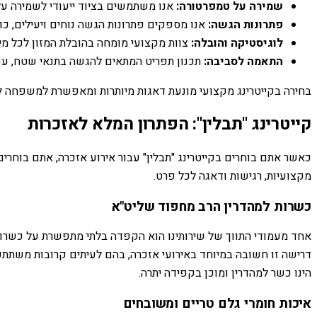
שמירה על טמפרטורה:
אנו משתמשים בציוד ייעודי לשמירה על 
פתרונות הגשה:
אנו מספקים פתרונות הגשה נוחים ויעילים, כול
לוגיסטיקה והובלה:
צוות מקצועי מומחה בהובלת המזון לכל מיקו
התאמה לסביבה:
תכנון תפריט המתאים להגשה בתנאי שטח, עם 
בחירה בקייטרינג מקצועי מונעת דאגות מיותרות ומאפשרת למשפחה לה
קייטרינג "תבלין": הפתרון המלא לאזכרות
כאשר אתם בוחרים בקייטרינג "תבלין" עבור אירוע אזכרה, אתם בוחרי
מקצועיות, רגישות ודאגה לכל פרט.
כשרות למהדרין הרב מחפוד שליט"א
אחד מעמודי התווך של שירותינו הוא הקפדה בלתי מתפשרת על כשרות 
דרישה זו חשובה במיוחד באירועי אזכרה, בהם לעיתים קרובות משתתפ
הינו כשר למהדרין ומוכן בקפידה יתרה.
איכות חומרי גלם טריים ומשובחים