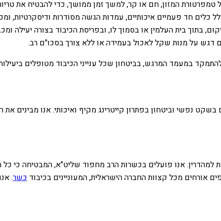
טמפרטורת המזון, חם או קר, למשך זמן ממושך, כדי להבטיח את טריותו
ל כלים חד פעמיים איכותיים, עמדות הגשה מסודרות ודיסקרטיות, ומפי
ם, בתוך בית העלמין או בסמוך לו, ובפריסת הכיבוד בצורה יעילה ומכב
דגש על מנות שקל לאכול בעמידה או ללא צורך בסכו"ם רב.
תמקד במעמד המרגש, בביטחון שכל ענייני הכיבוד מטופלים ביעילות 
ם בשקט נפשי וביטחון בפתרון קייטרינג מקיף ואיכותי. אנו מבינים 
למהדרין. אנו פועלים בכשרות הרב מחפוד שליט"א, המבטיחה כי כל המ
ים אורחים מכל קצוות החברה הישראלית, המעוניינים בכיבוד
כשר
. אנ