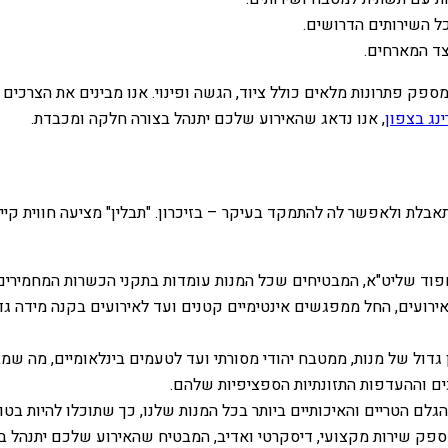
כל השירותים הדרושים.
צד המארחים.
 ומספק פתרונות מלאים כולל ציוד, הגשה ופינוי. אנו מבינים את הצרכי
ינג בצפון
, אנו נדאג שהאירוע שלכם יתנהל בצורה חלקה ומכבדת.
לת ולאפשר לה להתמקד בעיקר – בזיכרון. "תבלין" מציעה חווית קיי
פוד שליט"א, המבטיחים שכל המנות עומדות בתקני הכשרות המחמירים 
ל אירועים, החל ממפגשים אינטימיים קטנים ועד לאירועים בקנה מידה גדו
 גדול של מנות, ממטבח יהודי מסורתי ועד לטעמים בינלאומיים, מה ש
כים וההעדפות התזונתיות הספציפיות שלהם.
ם הטריים והאיכותיים ביותר בכל המנות שלנו, כך שתוכלו להיות בטוח
פק שירות מקצועי, דיסקרטי ואדיב, המבטיח שהאירוע שלכם יתנהל ב