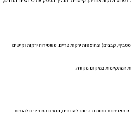
פרוס ולנקות אחריהן. קייטרינג "תבלין" מספק את כל הציוד הנדרש,
וסטביף, קבבים) ובתוספות ירקות טריים. פשטידות ירקות וקישים
ות המתקיימות במיקום מקורה.
 זו מאפשרת נוחות רבה יותר לאורחים, תנאים משופרים להגשת