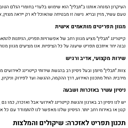
העיקרון המנחה אותנו ב"תבלין" הוא שימוש בלעדי בחומרי הגלם הטובים
טעם עשיר, מזין ובריא. גישה זו מבטיחה שהאוכל לא רק ייראה מצוין, 
מגוון תפריטים מותאמים אישית
קייטרינג "תבלין" מציע מגוון רחב של אפשרויות תפריט, הניתנות להת
נבנה יחד איתכם תפריט שיענה על כל הציפיות. אנו מציעים מגוון מנות
שירות מקצועי, אדיב ורגיש
צוות "תבלין" מיומן ובעל ניסיון רב בהגשת שירותי קייטרינג לאירועים
מירבית. החל מתכנון האירוע, דרך ההקמה, ההגשה ועד לפירוק וניקיון
ניסיון עשיר באזכרות ושבעה
יש לנו ניסיון רב בארגון והגשת קייטרינג לאירועי אבל ואזכרה, כמו גם
ק
קטן או באירוח רחב יותר. הניסיון שלנו מאפשר לנו להתמודד עם כל את
תכנון תפריט לאזכרה: שיקולים והמלצות