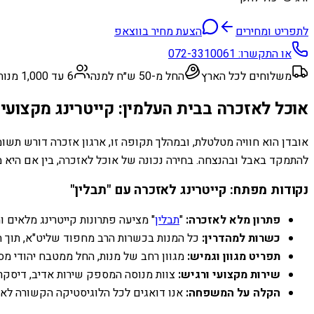
לתפריט ומחירים
הצעת מחיר בווצאפ
או התקשרו:
072-3310061
משלוחים לכל הארץ
החל מ-50 ש״ח למנה
6 עד 1,000 מנות
אוכל לאזכרה בבית העלמין: קייטרינג מקצועי ו
אובדן הוא חוויה מטלטלת, ובמהלך תקופה זו, ארגון אזכרה דורש תשומ
להתמקד באבל ובהנצחה. בחירה נכונה של אוכל לאזכרה, בין אם היא מ
נקודות מפתח: קייטרינג לאזכרה עם "תבלין"
פתרון מלא לאזכרה:
"
תבלין
" מציעה פתרונות קייטרינג מלאים 
כשרות למהדרין:
כל המנות בכשרות הרב מחפוד שליט"א, תוך הק
תפריט מגוון וגמיש:
מגוון רחב של מנות, החל ממטבח יהודי מ
שירות מקצועי ורגיש:
צוות מנוסה המספק שירות אדיב, דיסקרטי 
הקלה על המשפחה:
אנו דואגים לכל הלוגיסטיקה הקשורה לא