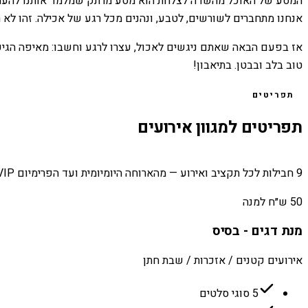
המסע של האוכל מהשדה לצלחת הוא מסע מרתק שמלמד אותנו להעריך את
אנחנו מתחברים לשורשים, לטבע, ונהנים מכל רגע של אכילה. זהו לא ר
אז בפעם הבאה שאתם ניגשים לאכול, עצרו לרגע וחשבו: מאיפה הגיע
טוב בלב ובבטן. בתיאבון!
תפריטים
תפריטים למגוון אירועים
9 חבילות לכל תקציב ואירוע — מהארוחה היומיומית ועד הפרימיום VIP.
50 ש״ח למנה
מנת דגים - בסיס
אירועים קטנים / אזכרות / שבת חתן
5 סוגי סלטים