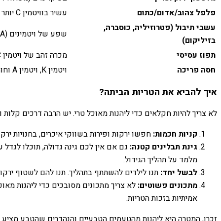
פלפל צהוב/אדום/כתום
עשיר בוויטמין C יותר מתפוז! גם ויטמין A ונוגדי חמצון.
עשבי תיבול (פטרוזיליה, כוסברה,
שפע של ויטמינים (K, C, A), מינרלים וריחות משגעים.
בזיליקום)
תפוז עסיסי
מכרה זהב של ויטמין C, טוב למערכת החיסון.
חסה פריכה
ויטמין K, ויטמין A וחומצה פולית.
איך להביא את הטריות הביתה?
לא צריך להיות חקלאים כדי ליהנות מאוכל טרי. יש הרבה דרכים קלות 
קניות חכמות:
חפשו ירקות ופירות בשווקי איכרים, בחנויות ירקו
גינת תבלינים קטנה:
גם אם אין לכם גינה גדולה, תוכלו לגדל 
מלמד על תהליך הגידול.
לבשל יחד:
תנו לילדים להשתתף בתהליך. תנו להם לשטוף ירקו
מתכונים פשוטים:
לא צריך מתכונים מסובכים כדי ליהנות מאוכל
אמיתיות בזכות הטריות.
זכרו, המטרה היא ליהנות מהטעמים הטבעיים והנהדרים שהטבע מציע ל