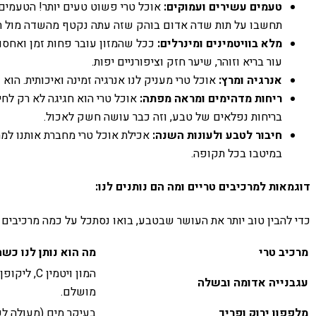
טעמים עשירים ועמוקים:
אוכל טרי פשוט טעים יותר! הטעמים 
תחשבו על תות שדה אדום בוהק שזה עתה נקטף מהשדה מול ת
מלא בוויטמינים ומינרלים:
ככל שהמזון עובר פחות זמן ואחסון,
עור בריא וזוהר, שיער חזק וציפורניים יפות.
אנרגיה ומרץ:
אוכל טרי מעניק לנו אנרגיה זמינה ואיכותית. הוא
ריחות מדהימים ומראה מפתה:
אוכל טרי הוא חגיגה לא רק לחי
בריחות נפלאים של טבע, וזה כבר עושה חשק לאכול.
חיבור לטבע ולעונות השנה:
אכילת אוכל טרי מחברת אותנו למחז
במיטבו בכל תקופה.
דוגמאות למרכיבים טריים ומה הם נותנים לנו:
כדי להבין טוב יותר את העושר שבטבע, בואו נסתכל על כמה מרכיבים 
מרכיב טרי
מה הוא נותן לנו כשה
המון ויטמי
עגבנייה אדומה ובשלה
מושלם.
מלפפון ירוק ופריך
בעיקר מים (מעולה לשתייה!), ויטמ