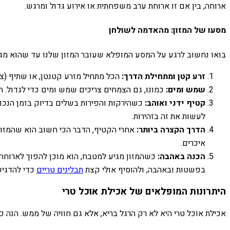
ארוחה, בין אם זו ארוחת ערב משפחתית או אירוע גדול ומרגש.
מסעו של המזון: מהאדמה לשולחן
בואו נחשוב לרגע על המסע המופלא שעובר המזון שלנו עד שהוא מגיע
זרע קטן ומתחילת הדרך:
הכל מתחיל מזרע קטנטן, או שתיף (צמ
שמש ומים:
כמונו, גם הצמחים צריכים שמש ומים כדי לגדול. ה
קטיף ידני ואוהב:
כשהירקות והפירות בשלים בדיוק בזמן הנכון
לעשות את זה בזהירות.
הדרך הקצרה ביותר:
אחרי הקטיף, הדבר הכי חשוב הוא שהמזון י
איכרים.
הכנה באהבה:
כשהמזון מגיע למטבח, הוא מוכן להפוך לארוחה מ
בפשטות ובאהבה, ולהוסיף אולי קצת
תבלינים טריים
כדי להדגיש
היתרונות המופלאים של אכילת אוכל טרי
אכילת אוכל טרי היא לא רק הרגל בריא, אלא גם חוויה של ממש. הנה כ