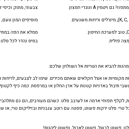
צבעוני, מתוק וכיפי 
מוסיפים המון טעם, צ
ממלא את הפה במתיק
בסיס נהדר לכל סלט. 
ומהנות להביא את הטריות אל השולחן שלכם:
ת מקומיות או אצל חקלאים שאתם מכירים. שימו לב לצבעים, לריחות ולמר
עשבי תיבול באדניות קטנות על אדן החלון או במרפסת. כמה כיף לקטוף 
ת, לקלף תפוחי אדמה או לערבב סלט. כשהם מעורבים, הם גם מתלהבים 
 טרי. סלט ירקות פשוט, פסטה עם רוטב עגבניות ובזיליקום טרי, או שיפ
נו. פשוט לבשל, פשוט לאכול, ופשוט ליהנות!