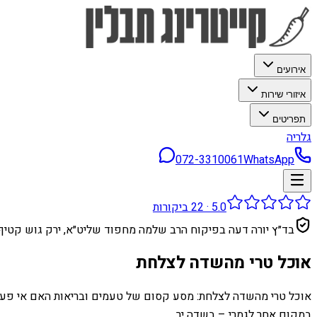
אירועים
איזורי שירות
תפריטים
גלריה
072-3310061
WhatsApp
5.0
·
22
ביקורות
בד״ץ יורה דעה בפיקוח הרב שלמה מחפוד שליט״א, ירק גוש קטיף
אוכל טרי מהשדה לצלחת
אוכל טרי מהשדה לצלחת: מסע קסום של טעמים ובריאות האם אי פעם 
במקום אחר לגמרי – בשדה יר