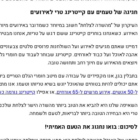
חגיגה של טעמים עם קייטרינג טרי לאירועים
העיקרון של "מהשדה לצלחת" חשוב במיוחד כשמדובר באירועים מיוחד
האירוע. כשאנחנו בוחרים קייטרינג ששם דגש על טריות, אנחנו מבטיחי
דמיינו שאתם מגיעים לאירוע ועל השולחנות פרוסים סלטים צבעוניים מי
אהבה לאוכל ועל כבוד לאורחים. קייטרינג שבוחר לעבוד עם חומרי גל
ויוצאים מהאירוע עם חיוך רחב ותחושה טובה.
בתבלין בגן, אנו מקפידים על עבודה עם מיטב חומרי הגלם הטריים ביו
אתם יכולים להיות בטוחים שהאוכל יוגש בשיא טריותו וטעמו. אנו מת
ל-50 אנשים
,
אירוע מרשים ל-65 אורחים
, או אפילו
קייטרינג גורמה כש
השאיפה שלנו היא להביא את הטוב ביותר מהשדה הישר לצלחת שלכם ו
טרי היא הבחירה הטובה ביותר לבריאות, לטעם ולשמחה.
לסיכום: בואו נחגוג את הטעם האמיתי!