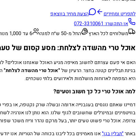
לתפריט ומחירים
הצעת מחיר בווצאפ
או התקשרו:
072-3310061
משלוחים לכל הארץ
החל מ-50 ש״ח למנה
6 עד 1,000 מנות
אוכל טרי מהשדה לצלחת: מסע קסום של טעמ
האם אי פעם עצרתם לחשוב מאיפה מגיע האוכל שאנחנו אוכלים? לא תמ
בגינת תבלינים קטנה בחצר. הרעיון של
"אוכל טרי מהשדה לצלחת"
הו
היא המפתח לארוחות מושלמות ולאירועים בלתי נשכחים.
למה אוכל טרי כל כך חשוב וטעים?
דמיינו שאתם נוגסים בעגבנייה אדומה ובשלה שרק נקטפה, או בפרי עס
בוויטמינים ובמינרלים שחשובים לגוף שלנו. הוא נותן לנו אנרגיה לשח
צרופה. אוכל טרי פשוט טעים יותר, בעל מרקם נהדר וריח משכר שפותח
באתר
"תבלין בגן"
אנו מאמינים בכל ליבנו בכוחה של הטריות. אנו יודעי