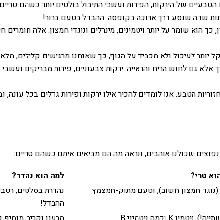
הטבעיים של הירקות, הפירות ועשבי התיבול בולטים יותר כשהם טריי
ות שדה שנסע דרך ארוכה בקופסה. ההבדל בטעם ברור!
 כך הוא שומר על יותר ויטמינים, מינרלים ונוגדי חמצון. אלה חומרים 
 קל יותר לעיכול ולא מכביד על הגוף, כך שאנחנו מרגישים קלילים, מלאי
ך אלא גם לחוש הריח והראייה. ירקות צבעוניים, פירות מבריקים ועשבי
וריות הטבע. אנו לומדים להכיר אילו ירקות ופירות גדלים בכל עונה,
נפוצים שכולנו אוהבים, ונראה מה הם מביאים איתם כשהם טריים:
וא טרי?
למה הוא נהדר?
ן C, ליקופן (נוגד חמצון חשוב), וטעם מתוק-חמצמץ
נהדרת בסלטים, רטבי
ההבדל!
ין K וכמה ויטמיני B.
מרענן וקריר, מוסיף 